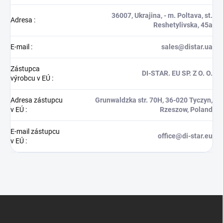
36007, Ukrajina, - m. Poltava, st.
Adresa
:
Reshetylivska, 45a
E-mail
:
sales@distar.ua
Zástupca
DI-STAR. EU SP. Z O. O.
výrobcu v EÚ
:
Adresa zástupcu
Grunwaldzka str. 70H, 36-020 Tyczyn,
v EÚ
:
Rzeszow, Poland
E-mail zástupcu
office@di-star.eu
v EÚ
:
Z
á
p