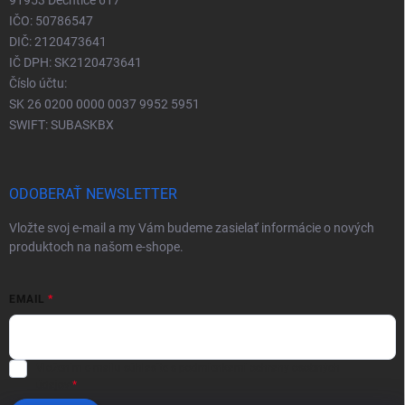
IČO: 50786547
DIČ: 2120473641
IČ DPH: SK2120473641
Číslo účtu:
SK 26 0200 0000 0037 9952 5951
SWIFT: SUBASKBX
ODOBERAŤ NEWSLETTER
Vložte svoj e-mail a my Vám budeme zasielať informácie o nových
produktoch na našom e-shope.
EMAIL
Vložením e-mailu súhlasíte s
podmienkami ochrany osobných
údajov