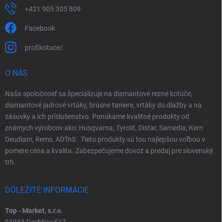
+421 905 305 809
Facebook
profikotuce/
O NÁS
Naša spoločnosť sa špecializuje na diamantové rezné kotúče,
diamantové jadrové vrtáky, brúsne taniere, vrtáky do dlažby a na
zásuvky a ich príslušenstvo. Ponúkame kvalitné produkty od
známych výrobcov ako: Husqvarna, Tyrolit, Distar, Samedia, Kern
Deudiam, Rems, ADTnS . Tieto produkty sú tou najlepšou voľbou v
pomere cena a kvalita. Zabezpečujeme dovoz a predaj pre slovenský
trh.
DÔLEŽITÉ INFORMÁCIE
Top - Market, s.r.o.
91953 Dechtice 617