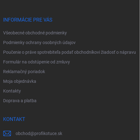
ä
t
i
INFORMÁCIE PRE VÁS
e
Všeobecné obchodné podmienky
Podmienky ochrany osobných údajov
Poučenie o práve spotrebiteľa podať obchodníkovi žiadosť o nápravu
Formulár na odstúpenie od zmluvy
Reklamačný poriadok
Moja objednávka
Kontakty
Doprava a platba
KONTAKT
obchod
@
profikotuce.sk