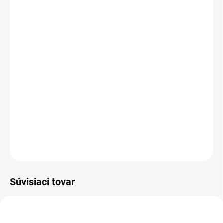
11.8.2026
−
+
Pridať do košíka
SoftEdge je brúsny tanier s priemerom 115 mm, ktorý pracuje pri
maximálnej rýchlosti uhlovej brúsky bez chladenia. Nezanecháva
žiadne triesky na porcelánovom kamenine. Pracuje PÄŤkrát
rýchlejšie ako ktorýkoľvek iný nástroj na brúsenie porcelánovej
kameniny.
DETAILNÉ INFORMÁCIE
OPÝTAŤ SA
Súvisiaci tovar