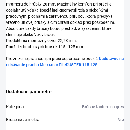
mramoru do hrúbky 20 mm. Maximálny komfort pri práci je
dosiahnutý vďaka
špeciálnej geometrii
tela s niekoľkými
pracovnými plochami a zakrivenou prírubou, ktorá prekrýva
vreteno uhlovej brúsky a čím chráni obklad pred poškodením.
Absolútne každý brúsny kotúč prechádza vyvážením, ktoré
eliminuje akékoľvek vibrácie.
Produkt má montážny otvor 22,23 mm.
Použitie do: uhlových brúsok 115 - 125 mm
Pre zníženie prašnosti pri práci odporúčame použiť:
Nadstavec na
odsávanie prachu Mechanic TileDUSTER 115-125
Dodatočné parametre
Kategória
:
Brúsne taniere na gres
Brúsenie za mokra
:
Nie