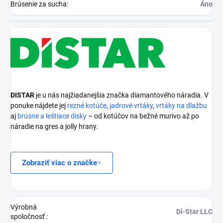
Brúsenie za sucha
:
Áno
DISTAR
je u nás najžiadanejšia značka diamantového náradia. V
ponuke nájdete jej
rezné kotúče
,
jadrové vrtáky
,
vrtáky na dlažbu
aj
brúsne a leštiace disky
– od kotúčov na bežné murivo až po
náradie na gres a jolly hrany.
Zobraziť viac o značke
Výrobná
Di-Star LLC
spoločnosť
: