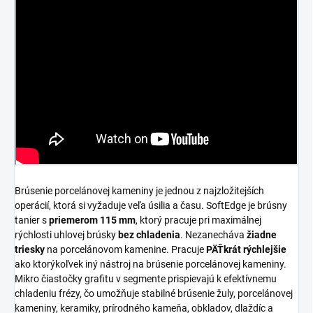
Brúsenie porcelánovej kameniny je jednou z najzložitejších
operácií, ktorá si vyžaduje veľa úsilia a času. SoftEdge je brúsny
tanier s
priemerom 115 mm
, ktorý pracuje pri maximálnej
rýchlosti uhlovej brúsky
bez chladenia
. Nezanecháva
žiadne
triesky
na porcelánovom kamenine. Pracuje
PÄŤkrát rýchlejšie
ako ktorýkoľvek iný nástroj na brúsenie porcelánovej kameniny.
Mikro čiastočky grafitu v segmente prispievajú k efektívnemu
chladeniu frézy, čo umožňuje stabilné brúsenie žuly, porcelánovej
kameniny, keramiky, prírodného kameňa, obkladov, dlaždíc a