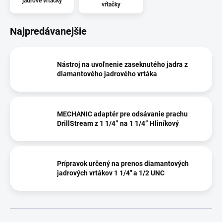
jadrové vŕtačky
vŕtačky
Najpredávanejšie
Nástroj na uvoľnenie zaseknutého jadra z
diamantového jadrového vrtáka
MECHANIC adaptér pre odsávanie prachu
DrillStream z 1 1/4” na 1 1/4” Hliníkový
Prípravok určený na prenos diamantových
jadrových vrtákov 1 1/4" a 1/2 UNC