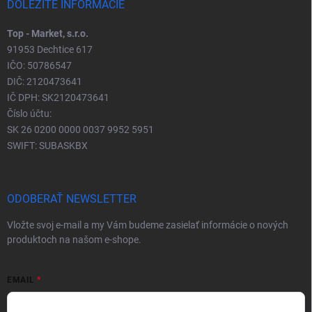
DÔLEŽITÉ INFORMÁCIE
Top - Market, s.r.o.
91953 Dechtice 617
IČO: 50786547
DIČ: 2120473641
IČ DPH: SK2120473641
Číslo účtu:
SK 26 0200 0000 0037 9952 5951
SWIFT: SUBASKBX
ODOBERAŤ NEWSLETTER
Vložte svoj e-mail a my Vám budeme zasielať informácie o nových
produktoch na našom e-shope.
EMAIL