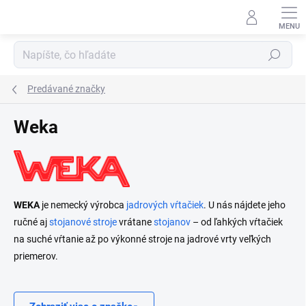
Prejsť
na
obsah
Hľadať
Predávané značky
Weka
WEKA
je nemecký výrobca
jadrových vŕtačiek
. U nás nájdete jeho
ručné aj
stojanové stroje
vrátane
stojanov
– od ľahkých vŕtačiek
na suché vŕtanie až po výkonné stroje na jadrové vrty veľkých
priemerov.