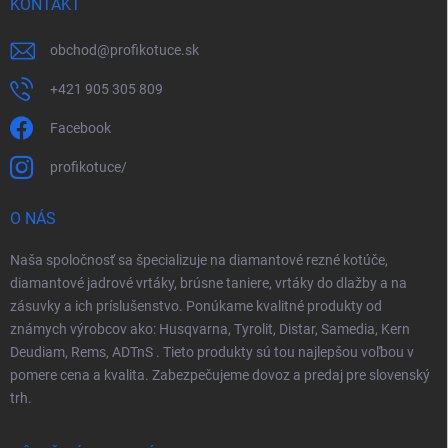
KONTAKT
obchod
@
profikotuce.sk
+421 905 305 809
Facebook
profikotuce/
O NÁS
Naša spoločnosť sa špecializuje na diamantové rezné kotúče,
diamantové jadrové vrtáky, brúsne taniere, vrtáky do dlažby a na
zásuvky a ich príslušenstvo. Ponúkame kvalitné produkty od
známych výrobcov ako: Husqvarna, Tyrolit, Distar, Samedia, Kern
Deudiam, Rems, ADTnS . Tieto produkty sú tou najlepšou voľbou v
pomere cena a kvalita. Zabezpečujeme dovoz a predaj pre slovenský
trh.