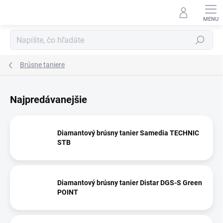
Prejsť
na
obsah
Hľadať
Brúsne taniere
Najpredávanejšie
Diamantový brúsny tanier Samedia TECHNIC
STB
Diamantový brúsny tanier Distar DGS-S Green
POINT