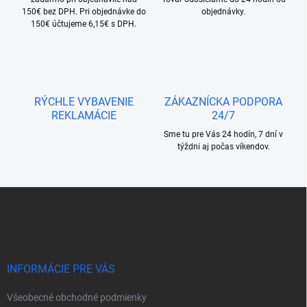
p
150€ bez DPH. Pri objednávke do
objednávky.
i
150€ účtujeme 6,15€ s DPH.
s
u
RÝCHLE VYBAVENIE
ZÁKAZNÍCKA PODPORA
REKLAMÁCIE
24/7
Sme tu pre Vás 24 hodín, 7 dní v
týždni aj počas víkendov.
Z
á
p
ä
t
i
INFORMÁCIE PRE VÁS
e
Všeobecné obchodné podmienky