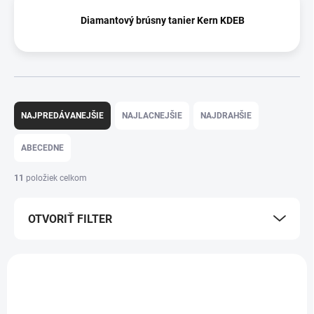
Diamantový brúsny tanier Kern KDEB
R
a
NAJPREDÁVANEJŠIE
NAJLACNEJŠIE
NAJDRAHŠIE
d
e
ABECEDNE
n
i
11
položiek celkom
e
p
OTVORIŤ FILTER
r
o
d
V
u
ý
k
p
t
i