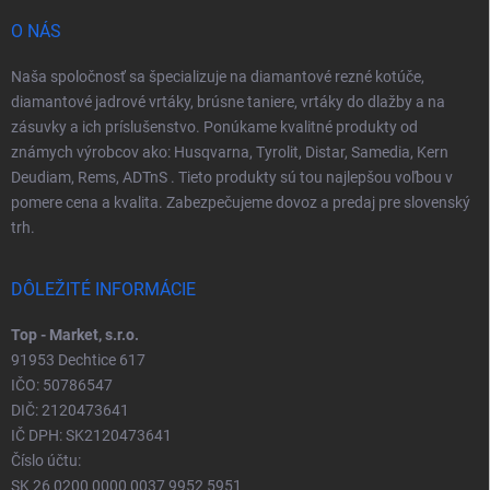
O NÁS
Naša spoločnosť sa špecializuje na diamantové rezné kotúče,
diamantové jadrové vrtáky, brúsne taniere, vrtáky do dlažby a na
zásuvky a ich príslušenstvo. Ponúkame kvalitné produkty od
známych výrobcov ako: Husqvarna, Tyrolit, Distar, Samedia, Kern
Deudiam, Rems, ADTnS . Tieto produkty sú tou najlepšou voľbou v
pomere cena a kvalita. Zabezpečujeme dovoz a predaj pre slovenský
trh.
DÔLEŽITÉ INFORMÁCIE
Top - Market, s.r.o.
91953 Dechtice 617
IČO: 50786547
DIČ: 2120473641
IČ DPH: SK2120473641
Číslo účtu:
SK 26 0200 0000 0037 9952 5951