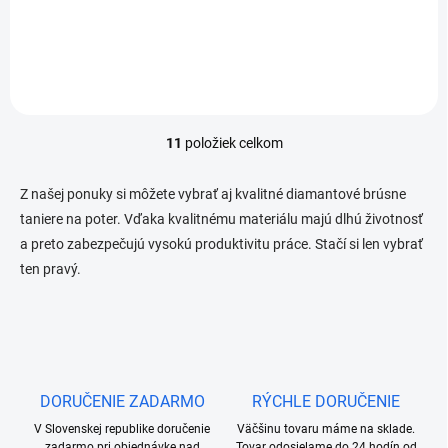
Detail
11
položiek celkom
O
v
l
Z našej ponuky si môžete vybrať aj kvalitné diamantové brúsne
á
taniere na poter. Vďaka kvalitnému materiálu majú dlhú životnosť
d
a preto zabezpečujú vysokú produktivitu práce. Stačí si len vybrať
a
c
ten pravý.
i
e
p
r
v
k
y
DORUČENIE ZADARMO
RÝCHLE DORUČENIE
v
V Slovenskej republike doručenie
Väčšinu tovaru máme na sklade.
ý
zadarmo pri objednávke nad
Tovar odosielame do 24 hodín od