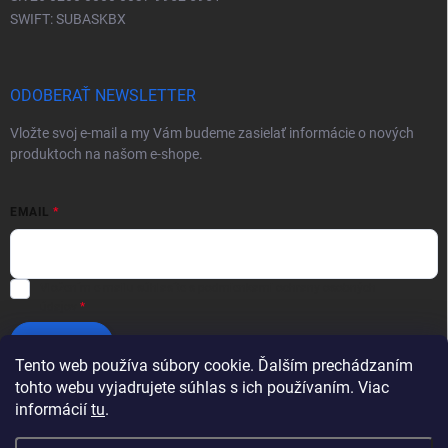
SWIFT: SUBASKBX
ODOBERAŤ NEWSLETTER
Vložte svoj e-mail a my Vám budeme zasielať informácie o nových
produktoch na našom e-shope.
EMAIL
Vložením e-mailu súhlasíte s
podmienkami ochrany osobných
údajov
Prihlásiť sa
Tento web používa súbory cookie. Ďalším prechádzaním
tohto webu vyjadrujete súhlas s ich používaním. Viac
informácií
tu
.