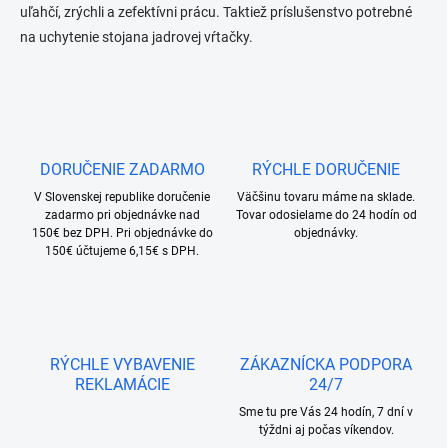
uľahčí, zrýchli a zefektívni prácu. Taktiež príslušenstvo potrebné
a
c
na uchytenie stojana jadrovej vŕtačky.
i
e
p
r
v
k
y
DORUČENIE ZADARMO
RÝCHLE DORUČENIE
v
V Slovenskej republike doručenie
Väčšinu tovaru máme na sklade.
ý
zadarmo pri objednávke nad
Tovar odosielame do 24 hodín od
p
150€ bez DPH. Pri objednávke do
objednávky.
i
150€ účtujeme 6,15€ s DPH.
s
u
RÝCHLE VYBAVENIE
ZÁKAZNÍCKA PODPORA
REKLAMÁCIE
24/7
Sme tu pre Vás 24 hodín, 7 dní v
týždni aj počas víkendov.