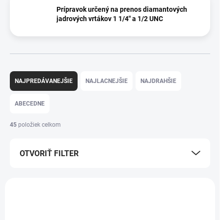
Prípravok určený na prenos diamantových
jadrových vrtákov 1 1/4" a 1/2 UNC
R
a
NAJPREDÁVANEJŠIE
NAJLACNEJŠIE
NAJDRAHŠIE
d
e
ABECEDNE
n
i
45
položiek celkom
e
p
OTVORIŤ FILTER
r
o
d
V
u
ý
k
p
ZADARMO
t
i