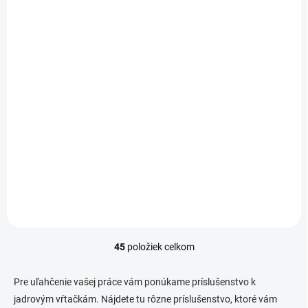
Upínacia sada Kern do
tehly
€51,05
Do košíka
45
položiek celkom
O
v
l
Pre uľahčenie vašej práce vám ponúkame príslušenstvo k
á
jadrovým vŕtačkám. Nájdete tu rôzne príslušenstvo, ktoré vám
d