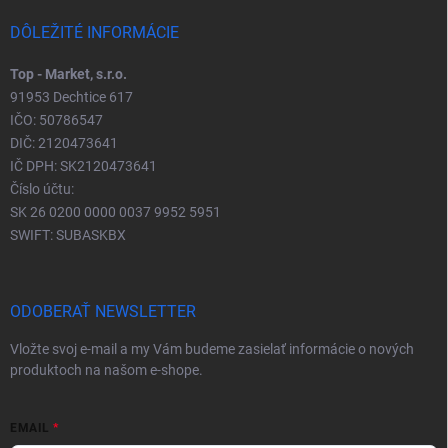
DÔLEŽITÉ INFORMÁCIE
Top - Market, s.r.o.
91953 Dechtice 617
IČO: 50786547
DIČ: 2120473641
IČ DPH: SK2120473641
Číslo účtu:
SK 26 0200 0000 0037 9952 5951
SWIFT: SUBASKBX
ODOBERAŤ NEWSLETTER
Vložte svoj e-mail a my Vám budeme zasielať informácie o nových
produktoch na našom e-shope.
EMAIL