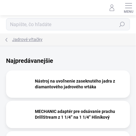
Prejsť
na
obsah
Hľadať
Jadrové vŕtačky
Najpredávanejšie
Nástroj na uvoľnenie zaseknutého jadra z
diamantového jadrového vrtáka
MECHANIC adaptér pre odsávanie prachu
DrillStream z 1 1/4” na 1 1/4” Hliníkový