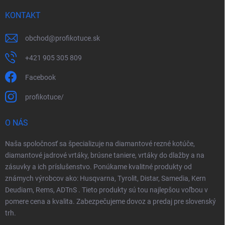
KONTAKT
obchod
@
profikotuce.sk
+421 905 305 809
Facebook
profikotuce/
O NÁS
Naša spoločnosť sa špecializuje na diamantové rezné kotúče,
diamantové jadrové vrtáky, brúsne taniere, vrtáky do dlažby a na
zásuvky a ich príslušenstvo. Ponúkame kvalitné produkty od
známych výrobcov ako: Husqvarna, Tyrolit, Distar, Samedia, Kern
Deudiam, Rems, ADTnS . Tieto produkty sú tou najlepšou voľbou v
pomere cena a kvalita. Zabezpečujeme dovoz a predaj pre slovenský
trh.