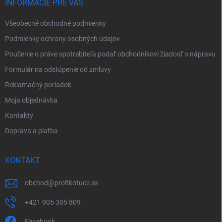
i
INFORMÁCIE PRE VÁS
e
Všeobecné obchodné podmienky
Podmienky ochrany osobných údajov
Poučenie o práve spotrebiteľa podať obchodníkovi žiadosť o nápravu
Formulár na odstúpenie od zmluvy
Reklamačný poriadok
Moja objednávka
Kontakty
Doprava a platba
KONTAKT
obchod
@
profikotuce.sk
+421 905 305 809
Facebook