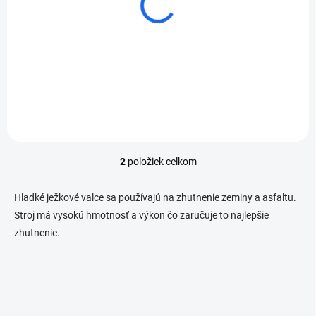
d
u
Husqvarna valec LP 7505
Husqvarna valec LP 6505
k
t
€1 025 000
€1 025 000
o
Detail
Detail
v
2
položiek celkom
O
v
l
Hladké ježkové valce sa používajú na zhutnenie zeminy a asfaltu.
á
Stroj má vysokú hmotnosť a výkon čo zaručuje to najlepšie
d
zhutnenie.
a
c
i
e
p
r
v