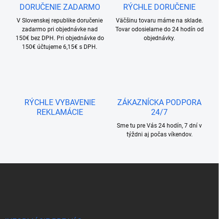
DORUČENIE ZADARMO
RÝCHLE DORUČENIE
k
y
V Slovenskej republike doručenie
Väčšinu tovaru máme na sklade.
v
zadarmo pri objednávke nad
Tovar odosielame do 24 hodín od
ý
150€ bez DPH. Pri objednávke do
objednávky.
p
150€ účtujeme 6,15€ s DPH.
i
s
u
RÝCHLE VYBAVENIE
ZÁKAZNÍCKA PODPORA
REKLAMÁCIE
24/7
Sme tu pre Vás 24 hodín, 7 dní v
týždni aj počas víkendov.
Z
á
p
ä
t