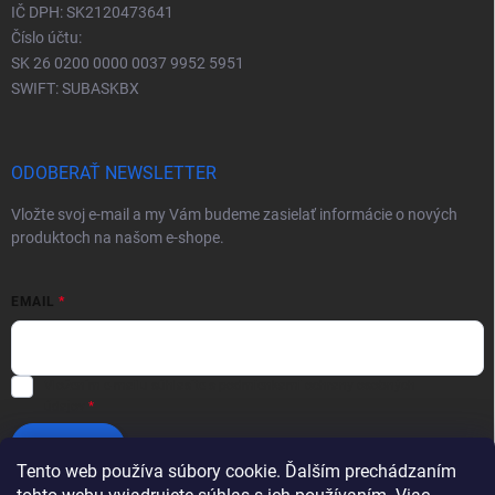
IČ DPH: SK2120473641
Číslo účtu:
SK 26 0200 0000 0037 9952 5951
SWIFT: SUBASKBX
ODOBERAŤ NEWSLETTER
Vložte svoj e-mail a my Vám budeme zasielať informácie o nových
produktoch na našom e-shope.
EMAIL
Vložením e-mailu súhlasíte s
podmienkami ochrany osobných
údajov
Prihlásiť sa
Tento web používa súbory cookie. Ďalším prechádzaním