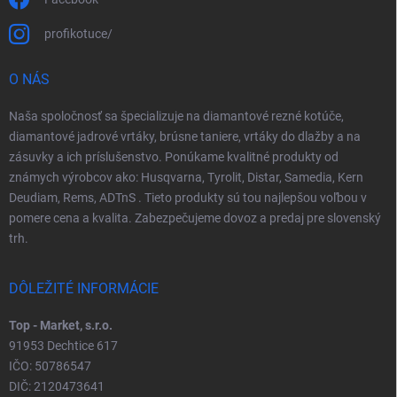
profikotuce/
O NÁS
Naša spoločnosť sa špecializuje na diamantové rezné kotúče,
diamantové jadrové vrtáky, brúsne taniere, vrtáky do dlažby a na
zásuvky a ich príslušenstvo. Ponúkame kvalitné produkty od
známych výrobcov ako: Husqvarna, Tyrolit, Distar, Samedia, Kern
Deudiam, Rems, ADTnS . Tieto produkty sú tou najlepšou voľbou v
pomere cena a kvalita. Zabezpečujeme dovoz a predaj pre slovenský
trh.
DÔLEŽITÉ INFORMÁCIE
Top - Market, s.r.o.
91953 Dechtice 617
IČO: 50786547
DIČ: 2120473641