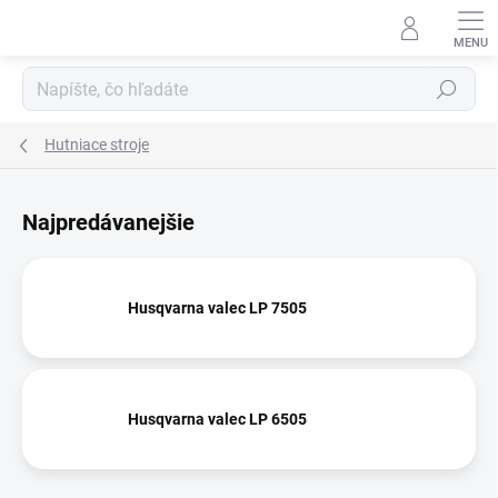
Prejsť
na
obsah
Hľadať
Hutniace stroje
Najpredávanejšie
Husqvarna valec LP 7505
Husqvarna valec LP 6505