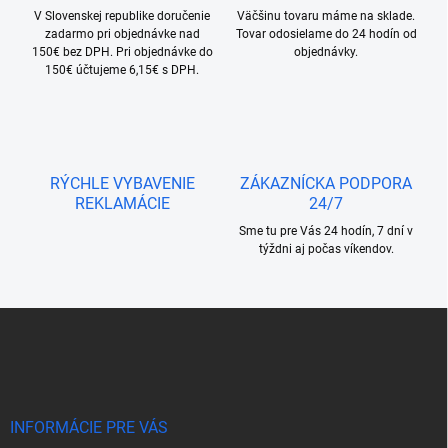
y
V Slovenskej republike doručenie
Väčšinu tovaru máme na sklade.
v
zadarmo pri objednávke nad
Tovar odosielame do 24 hodín od
ý
150€ bez DPH. Pri objednávke do
objednávky.
p
150€ účtujeme 6,15€ s DPH.
i
s
u
RÝCHLE VYBAVENIE
ZÁKAZNÍCKA PODPORA
REKLAMÁCIE
24/7
Sme tu pre Vás 24 hodín, 7 dní v
týždni aj počas víkendov.
Z
á
p
ä
t
i
INFORMÁCIE PRE VÁS