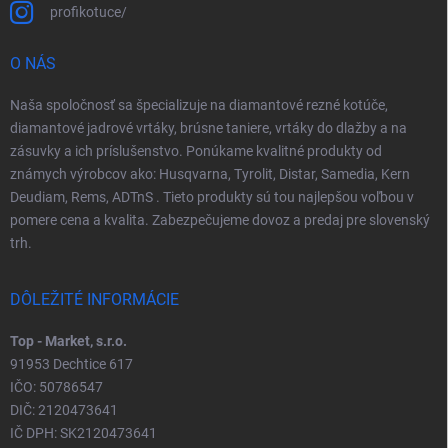
profikotuce/
O NÁS
Naša spoločnosť sa špecializuje na diamantové rezné kotúče,
diamantové jadrové vrtáky, brúsne taniere, vrtáky do dlažby a na
zásuvky a ich príslušenstvo. Ponúkame kvalitné produkty od
známych výrobcov ako: Husqvarna, Tyrolit, Distar, Samedia, Kern
Deudiam, Rems, ADTnS . Tieto produkty sú tou najlepšou voľbou v
pomere cena a kvalita. Zabezpečujeme dovoz a predaj pre slovenský
trh.
DÔLEŽITÉ INFORMÁCIE
Top - Market, s.r.o.
91953 Dechtice 617
IČO: 50786547
DIČ: 2120473641
IČ DPH: SK2120473641