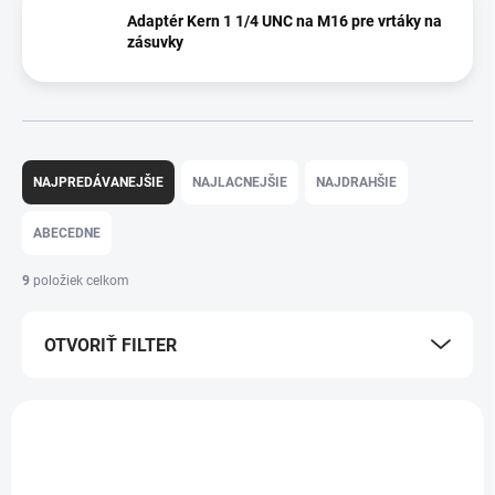
Adaptér Kern 1 1/4 UNC na M16 pre vrtáky na
zásuvky
R
a
NAJPREDÁVANEJŠIE
NAJLACNEJŠIE
NAJDRAHŠIE
d
e
ABECEDNE
n
i
9
položiek celkom
e
p
OTVORIŤ FILTER
r
o
d
V
u
ý
k
p
t
i