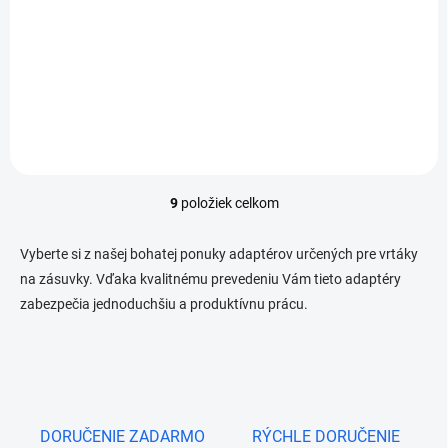
vonkajší závit
€60,27
Do košíka
9
položiek celkom
O
v
l
Vyberte si z našej bohatej ponuky adaptérov určených pre vrtáky
á
na zásuvky. Vďaka kvalitnému prevedeniu Vám tieto adaptéry
d
zabezpečia jednoduchšiu a produktívnu prácu.
a
c
i
e
p
r
v
DORUČENIE ZADARMO
RÝCHLE DORUČENIE
k