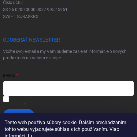
Číslo účtu:
SK 26 0200 0000 0037 9952 5951
SWIFT: SUBASKBX
ODOBERAŤ NEWSLETTER
Vložte svoj e-mail a my Vám budeme zasielať informácie o nových
produktoch na našom e-shope.
EMAIL
Vložením e-mailu súhlasíte s
podmienkami ochrany osobných
údajov
Prihlásiť sa
Tento web používa súbory cookie. Ďalším prechádzaním
tohto webu vyjadrujete súhlas s ich používaním. Viac
informácií
tu
.