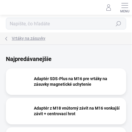
Prejsť
na
obsah
Hľadať
Vrtáky na zásuvky
Najpredávanejšie
Adaptér SDS-Plus na M16 pre vrtáky na
zásuvky magnetické uchytenie
Adaptér z M18 vnútorný závit na M16 vonkajší
závit + centrovací hrot