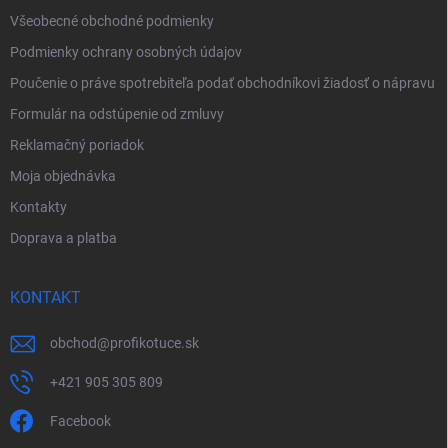
e
Všeobecné obchodné podmienky
Podmienky ochrany osobných údajov
Poučenie o práve spotrebiteľa podať obchodníkovi žiadosť o nápravu
Formulár na odstúpenie od zmluvy
Reklamačný poriadok
Moja objednávka
Kontakty
Doprava a platba
KONTAKT
obchod
@
profikotuce.sk
+421 905 305 809
Facebook