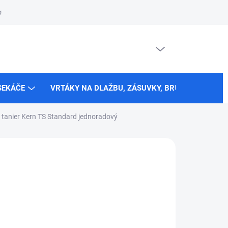
vi žiadosť o nápravu
Formulár na odstúpenie od zmluvy
Reklam
PRÁZDNY KOŠÍK
NÁKUPNÝ
KOŠÍK
SEKÁČE
VRTÁKY NA DLAŽBU, ZÁSUVKY, BRÚSNE TANIERE
tanier Kern TS Standard jednoradový