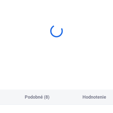
amantový brúsny tanier
Diamantový brúsny tan
rn TS Premium-Hard
Kern TS Turbo
€91,23
€80,98
od
Detail
Detai
Podobné (8)
Hodnotenie