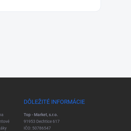
DÔLEŽITÉ INFORMÁCIE
na
Top - Market, s.r.o.
ntové
91953 Dechtice 617
táky
IČO: 50786547