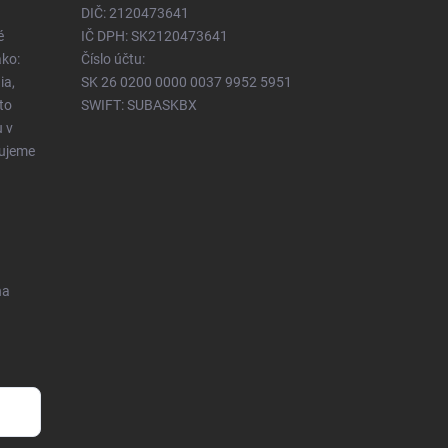
DIČ: 2120473641
é
IČ DPH: SK2120473641
ko:
Číslo účtu:
ia,
SK 26 0200 0000 0037 9952 5951
to
SWIFT: SUBASKBX
u v
čujeme
na