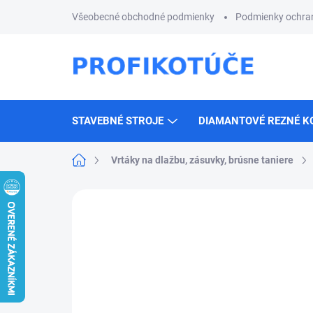
Prejsť
Všeobecné obchodné podmienky
Podmienky ochra
na
obsah
STAVEBNÉ STROJE
DIAMANTOVÉ REZNÉ K
Domov
Vrtáky na dlažbu, zásuvky, brúsne taniere
Neohodnotené
Podrobnosti hodnotenia