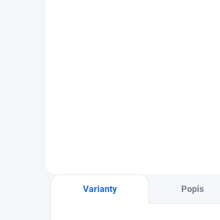
Diamantový brúsny tanier
Di
Kern KDEB
Ke
€199,26
od
Detail
Varianty
Popis