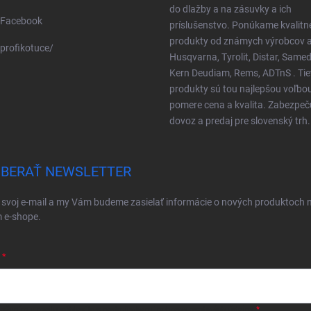
do dlažby a na zásuvky a ich
Facebook
príslušenstvo. Ponúkame kvalitn
produkty od známych výrobcov a
profikotuce/
Husqvarna, Tyrolit, Distar, Samed
Kern Deudiam, Rems, ADTnS . Tie
produkty sú tou najlepšou voľbo
pomere cena a kvalita. Zabezpe
dovoz a predaj pre slovenský trh.
BERAŤ NEWSLETTER
 svoj e-mail a my Vám budeme zasielať informácie o nových produktoch 
 e-shope.
ložením e-mailu súhlasíte s
podmienkami ochrany osobných údajov