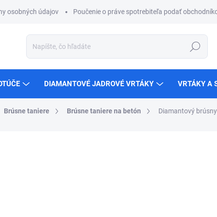
ny osobných údajov
Poučenie o práve spotrebiteľa podať obchodníko
Hľadať
OTÚČE
DIAMANTOVÉ JADROVÉ VRTÁKY
VRTÁKY A 
Brúsne taniere
Brúsne taniere na betón
Diamantový brúsny 
ZNAČKA:
KERN
od
€39,98
od
€32,50
bez DPH
Jednotková
Zvoľte variant
cena: