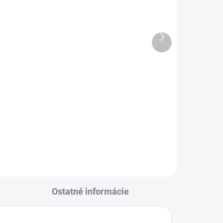
Ďalší
produkt
ier
Diamantový brúsny tanier
Distar DGS-W Raptor
€68,88
od
l
Detail
Ostatné informácie