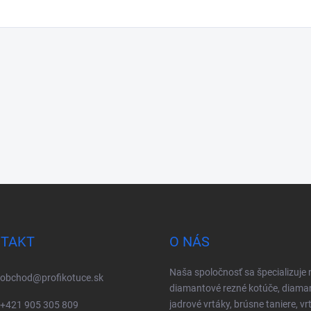
TAKT
O NÁS
Naša spoločnosť sa špecializuje 
obchod
@
profikotuce.sk
diamantové rezné kotúče, diama
jadrové vrtáky, brúsne taniere, vr
+421 905 305 809