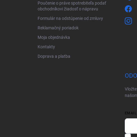
Poučenie o práve spotrebiteľa podať
obchodníkovi žiadosť o nápravu
Formulár na odstúpenie od zmluvy
Reklamačný poriadok
Moja objednávka
Kontakty
Doprava a platba
ODO
Vložte
našom
EMAIL
V