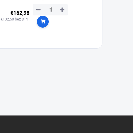
−
+
€162,98
€132,50 bez DPH
Do košíka