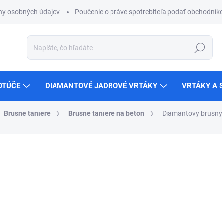
ny osobných údajov
Poučenie o práve spotrebiteľa podať obchodníko
Hľadať
OTÚČE
DIAMANTOVÉ JADROVÉ VRTÁKY
VRTÁKY A 
Brúsne taniere
Brúsne taniere na betón
Diamantový brúsny 
ZNAČKA:
KERN
od
€80,98
od
€65,84
bez DPH
Jednotková
Zvoľte variant
cena: