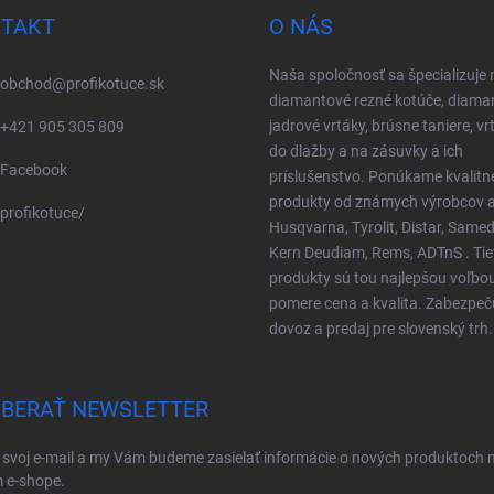
TAKT
O NÁS
Naša spoločnosť sa špecializuje 
obchod
@
profikotuce.sk
diamantové rezné kotúče, diama
jadrové vrtáky, brúsne taniere, vr
+421 905 305 809
do dlažby a na zásuvky a ich
Facebook
príslušenstvo. Ponúkame kvalitn
produkty od známych výrobcov a
profikotuce/
Husqvarna, Tyrolit, Distar, Samed
Kern Deudiam, Rems, ADTnS . Tie
produkty sú tou najlepšou voľbo
pomere cena a kvalita. Zabezpe
dovoz a predaj pre slovenský trh.
BERAŤ NEWSLETTER
 svoj e-mail a my Vám budeme zasielať informácie o nových produktoch 
 e-shope.