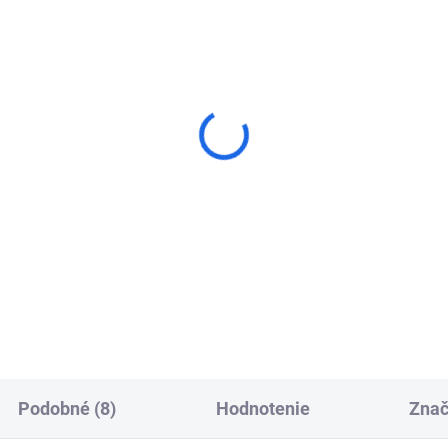
amantový brúsny tanier
Diamantový brúsny tan
rn TS Premium-Hard
Distar DGS-W Rotex
€91,23
€60,27
od
Detail
Detai
Podobné (8)
Hodnotenie
Zna