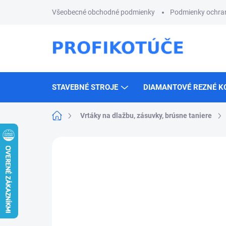
Prejsť
Všeobecné obchodné podmienky
Podmienky ochra
na
obsah
STAVEBNÉ STROJE
DIAMANTOVÉ REZNÉ K
Domov
Vrtáky na dlažbu, zásuvky, brúsne taniere
Neohodnotené
Podrobnosti hodnotenia