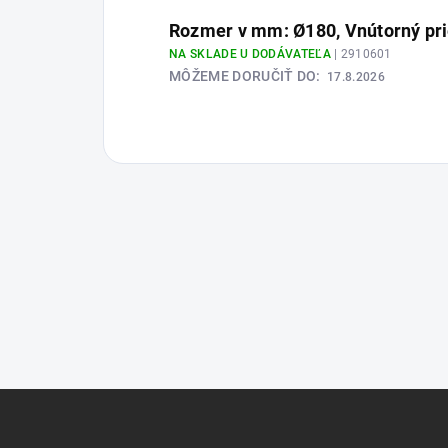
Rozmer v mm: Ø180, Vnútorný pr
NA SKLADE U DODÁVATEĽA
| 2910601
MÔŽEME DORUČIŤ DO:
17.8.2026
Z
á
p