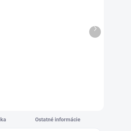
Ďalší
produkt
ier
Diamantový brúsny tanier
Kern TS Standard
dvojradový
€55,35
od
l
Detail
čka
Ostatné informácie