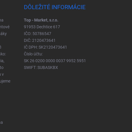
DÔLEŽITÉ INFORMÁCIE
na
Top - Market, s.r.o.
ntové
91953 Dechtice 617
táky
IČO: 50786547
DIČ: 2120473641
é
IČ DPH: SK2120473641
ko:
Číslo účtu:
ia,
SK 26 0200 0000 0037 9952 5951
to
SWIFT: SUBASKBX
u v
čujeme
na