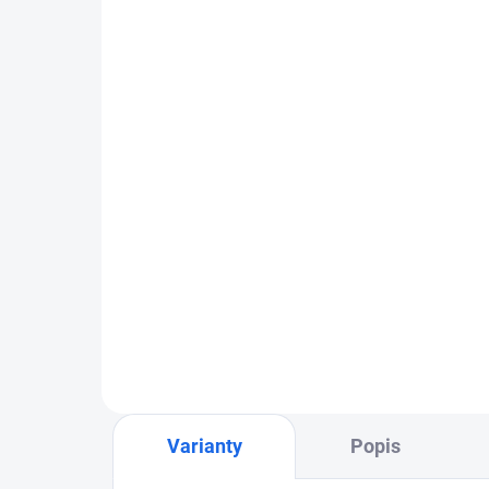
Diamantový brúsny tanier
Di
Kern TS-S dvojradový
Ke
€32,60
od
od
Detail
Varianty
Popis