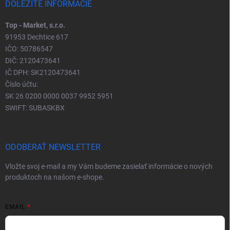
DÔLEŽITÉ INFORMÁCIE
Top - Market, s.r.o.
91953 Dechtice 617
IČO: 50786547
DIČ: 2120473641
IČ DPH: SK2120473641
Číslo účtu:
SK 26 0200 0000 0037 9952 5951
SWIFT: SUBASKBX
ODOBERAŤ NEWSLETTER
Vložte svoj e-mail a my Vám budeme zasielať informácie o nových
produktoch na našom e-shope.
EMAIL