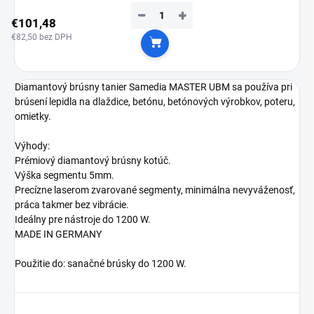
−
+
€101,48
€82,50 bez DPH
Do košíka
Diamantový brúsny tanier Samedia MASTER UBM sa používa pri
brúsení lepidla na dlaždice, betónu, betónových výrobkov, poteru,
omietky.
Výhody:
Prémiový diamantový brúsny kotúč.
Výška segmentu 5mm.
Precízne laserom zvarované segmenty, minimálna nevyváženosť,
práca takmer bez vibrácie.
Ideálny pre nástroje do 1200 W.
MADE IN GERMANY
Použitie do: sanačné brúsky do 1200 W.