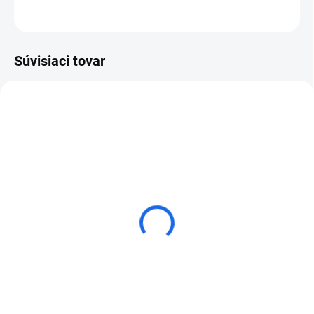
OPÝTAŤ SA
Súvisiaci tovar
Diamantový brúsny tanier
Diamantový brúsny tanier
Samedia MASTER UBX
Samedia MASTER STU
€80,98
€60,48
od
od
Detail
Detail