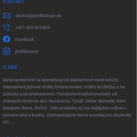
KONTAKT
obchod
@
profikotuce.sk
+421 905 305 809
Facebook
profikotuce/
O NÁS
Naša spoločnosť sa špecializuje na diamantové rezné kotúče,
diamantové jadrové vrtáky, brúsne taniere, vrtáky do dlažby a na
zásuvky a ich príslušenstvo. Ponúkame kvalitné produkty od
známych výrobcov ako: Husqvarna, Tyrolit, Distar, Samedia, Kern
Deudiam, Rems, ADTnS . Tieto produkty sú tou najlepšou voľbou v
pomere cena a kvalita. Zabezpečujeme dovoz a predaj pre slovenský
trh.