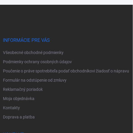
Z
á
p
ä
t
i
INFORMÁCIE PRE VÁS
e
Všeobecné obchodné podmienky
Podmienky ochrany osobných údajov
Poučenie o práve spotrebiteľa podať obchodníkovi žiadosť o nápravu
Formulár na odstúpenie od zmluvy
Reklamačný poriadok
Moja objednávka
Kontakty
Doprava a platba