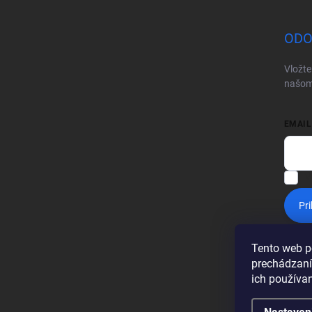
ODO
Vložte
našom
EMAIL
V
Pri
Tento web p
prechádzaní
ich používa