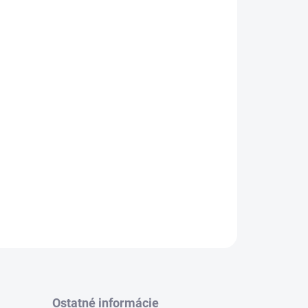
RS-Z je špeciálne navrhnutý na rezanie silne
OPÝTAŤ SA
Ostatné informácie