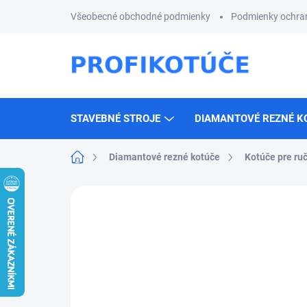
Prejsť
Všeobecné obchodné podmienky
Podmienky ochra
na
obsah
STAVEBNÉ STROJE
DIAMANTOVÉ REZNÉ K
Domov
Diamantové rezné kotúče
Kotúče pre ruč
Neohodnotené
Podrobnosti hodnotenia