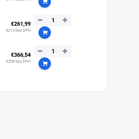
Do košíka
−
+
€261,99
€213 bez DPH
Do košíka
−
+
€366,54
€298 bez DPH
Do košíka