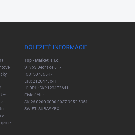
DÔLEŽITÉ INFORMÁCIE
na
Top - Market, s.r.o.
ntové
91953 Dechtice 617
táky
IČO: 50786547
DIČ: 2120473641
é
IČ DPH: SK2120473641
ko:
Číslo účtu:
ia,
SK 26 0200 0000 0037 9952 5951
to
SWIFT: SUBASKBX
u v
čujeme