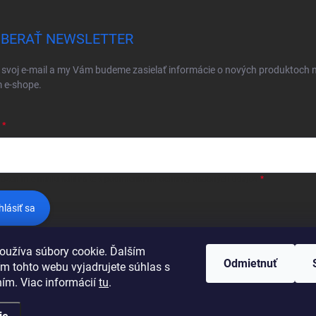
BERAŤ NEWSLETTER
 svoj e-mail a my Vám budeme zasielať informácie o nových produktoch 
 e-shope.
ložením e-mailu súhlasíte s
podmienkami ochrany osobných údajov
hlásiť sa
oužíva súbory cookie. Ďalším
Odmietnuť
m tohto webu vyjadrujete súhlas s
ním. Viac informácií
tu
.