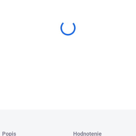
Diamantový kotúč ADTnS CLG 
armovaného betónu.
DETAILNÉ INFORMÁCIE
Popis
Hodnotenie