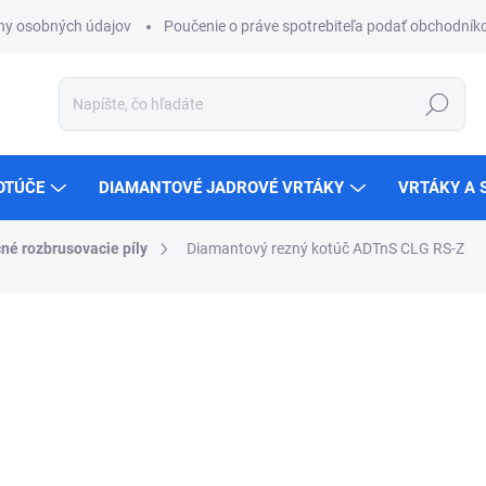
ny osobných údajov
Poučenie o práve spotrebiteľa podať obchodníko
Hľadať
OTÚČE
DIAMANTOVÉ JADROVÉ VRTÁKY
VRTÁKY A 
né rozbrusovacie píly
Diamantový rezný kotúč ADTnS CLG RS-Z
ZNAČKA:
ADTNS
od
€121,77
od
€99
bez DPH
Jednotková
Zvoľte variant
cena: