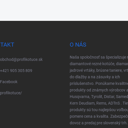
TAKT
O NÁS
Naša spoločnosť sa špecializuje 
obchod
@
profikotuce.sk
diamantové rezné kotúče, diama
jadrové vrtáky, brúsne taniere, vr
+421 905 305 809
do dlažby a na zásuvky a ich
Facebook
príslušenstvo. Ponúkame kvalitn
produkty od známych výrobcov a
profikotuce/
Husqvarna, Tyrolit, Distar, Samed
Kern Deudiam, Rems, ADTnS . Tie
produkty sú tou najlepšou voľbo
pomere cena a kvalita. Zabezpe
dovoz a predaj pre slovenský trh.