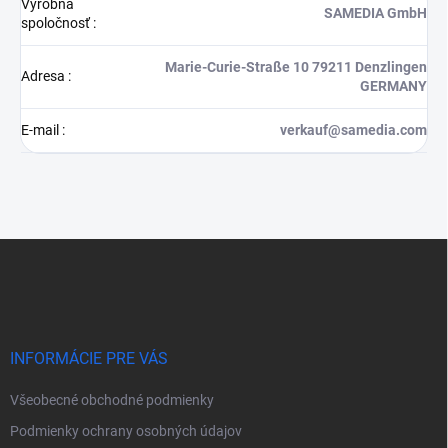
Výrobná
SAMEDIA GmbH
spoločnosť
:
Marie-Curie-Straße 10 79211 Denzlingen
Adresa
:
GERMANY
E-mail
:
verkauf@samedia.com
Z
á
p
ä
t
i
INFORMÁCIE PRE VÁS
e
Všeobecné obchodné podmienky
Podmienky ochrany osobných údajov