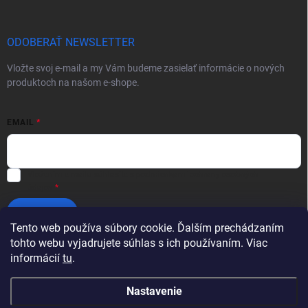
ODOBERAŤ NEWSLETTER
Vložte svoj e-mail a my Vám budeme zasielať informácie o nových
produktoch na našom e-shope.
EMAIL
Vložením e-mailu súhlasíte s
podmienkami ochrany osobných
údajov
Prihlásiť sa
Tento web používa súbory cookie. Ďalším prechádzaním
tohto webu vyjadrujete súhlas s ich používaním. Viac
informácií
tu
.
Nastavenie