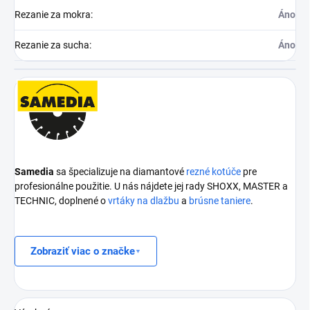
Rezanie za mokra
:
Áno
Rezanie za sucha
:
Áno
Samedia
sa špecializuje na diamantové
rezné kotúče
pre
profesionálne použitie. U nás nájdete jej rady SHOXX, MASTER a
TECHNIC, doplnené o
vrtáky na dlažbu
a
brúsne taniere
.
Zobraziť viac o značke