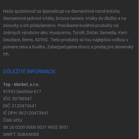
Naša spoločnosť sa špecializuje na diamantové rezné kotúče,
diamantové jadrové vrtáky, brúsne taniere, vrtáky do dlažby a na
zásuvky a ich príslušenstvo. Ponúkame kvalitné produkty od
známych výrobcov ako: Husqvarna, Tyrolit, Distar, Samedia, Kern
Deudiam, Rems, ADTnS . Tieto produkty sú tou najlepšou voľbou v
pomere cena a kvalita. Zabezpečujeme dovoz a predaj pre slovenský
trh.
DÔLEŽITÉ INFORMÁCIE
Top - Market, s.r.o.
91953 Dechtice 617
IČO: 50786547
DIČ: 2120473641
IČ DPH: SK2120473641
Číslo účtu:
SK 26 0200 0000 0037 9952 5951
SWIFT: SUBASKBX