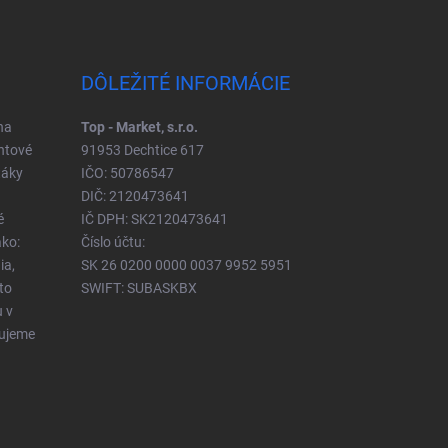
DÔLEŽITÉ INFORMÁCIE
na
Top - Market, s.r.o.
ntové
91953 Dechtice 617
táky
IČO: 50786547
DIČ: 2120473641
é
IČ DPH: SK2120473641
ko:
Číslo účtu:
ia,
SK 26 0200 0000 0037 9952 5951
to
SWIFT: SUBASKBX
u v
čujeme