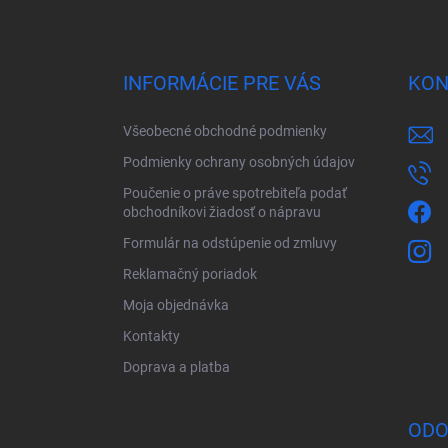
Z
á
p
ä
INFORMÁCIE PRE VÁS
KON
t
i
Všeobecné obchodné podmienky
e
Podmienky ochrany osobných údajov
Poučenie o práve spotrebiteľa podať
obchodníkovi žiadosť o nápravu
Formulár na odstúpenie od zmluvy
Reklamačný poriadok
Moja objednávka
Kontakty
Doprava a platba
ODO