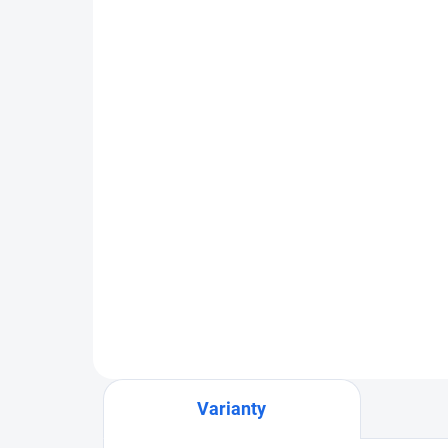
Diamantový rezný kotúč
Di
D+T UNI10
Sa
SI
€312,42
od
Detail
Varianty