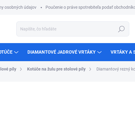
ny osobných údajov
Poučenie o práve spotrebiteľa podať obchodníko
Hľadať
OTÚČE
DIAMANTOVÉ JADROVÉ VRTÁKY
VRTÁKY A 
lové píly
Kotúče na žulu pre stolové píly
Diamantový rezný 
ZNAČKA:
SAMEDIA
€613,77
ZADARMO
€499 bez DPH
Jednotková
Zvoľte variant
cena: