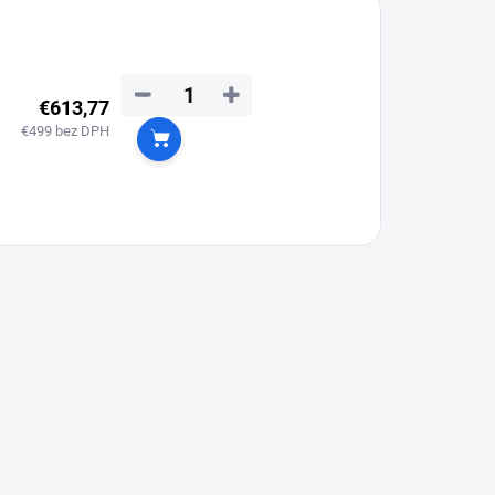
−
+
€613,77
€499 bez DPH
Do košíka