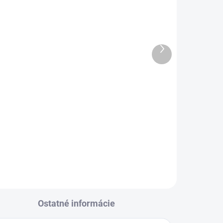
Ďalší
produkt
úč
Diamantový rezný kotúč
M
Samedia MASTER GTM
€36,39
od
Detail
l
Ostatné informácie