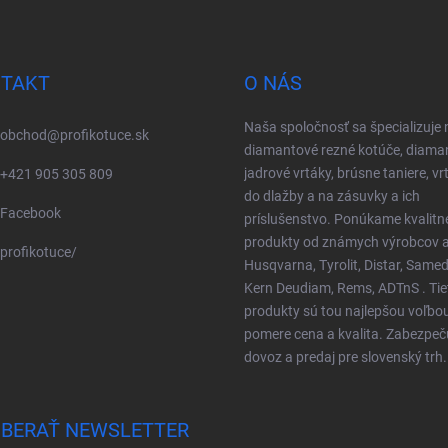
TAKT
O NÁS
Naša spoločnosť sa špecializuje 
obchod
@
profikotuce.sk
diamantové rezné kotúče, diama
jadrové vrtáky, brúsne taniere, vr
+421 905 305 809
do dlažby a na zásuvky a ich
Facebook
príslušenstvo. Ponúkame kvalitn
produkty od známych výrobcov a
profikotuce/
Husqvarna, Tyrolit, Distar, Samed
Kern Deudiam, Rems, ADTnS . Tie
produkty sú tou najlepšou voľbo
pomere cena a kvalita. Zabezpe
dovoz a predaj pre slovenský trh.
BERAŤ NEWSLETTER