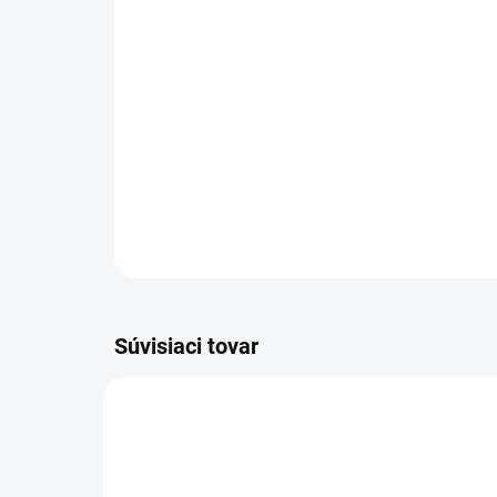
Súvisiaci tovar
01063
ZADARMO