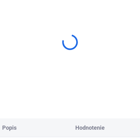
amantový rezný kotúč
Diamantový rezný kot
media SHOXX GX20
Samedia MASTER GS
LENCIO
SILENCIO
€242,93
€39,46
od
Detail
Detai
Popis
Hodnotenie