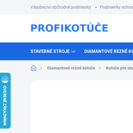
Prejsť
Všeobecné obchodné podmienky
Podmienky ochra
na
obsah
STAVEBNÉ STROJE
DIAMANTOVÉ REZNÉ K
Domov
Diamantové rezné kotúče
Kotúče pre sto
Neohodnotené
Podrobnosti hodnotenia