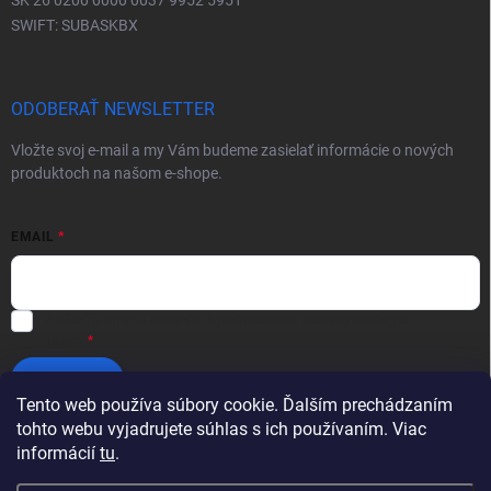
SK 26 0200 0000 0037 9952 5951
SWIFT: SUBASKBX
ODOBERAŤ NEWSLETTER
Vložte svoj e-mail a my Vám budeme zasielať informácie o nových
produktoch na našom e-shope.
EMAIL
Vložením e-mailu súhlasíte s
podmienkami ochrany osobných
údajov
Prihlásiť sa
Tento web používa súbory cookie. Ďalším prechádzaním
tohto webu vyjadrujete súhlas s ich používaním. Viac
informácií
tu
.