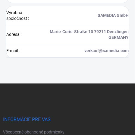
Výrobná
SAMEDIA GmbH
spoločnosť
:
Marie-Curie-Straße 10 79211 Denzlingen
Adresa
:
GERMANY
E-mail
:
verkauf@samedia.com
Z
á
p
ä
t
i
INFORMÁCIE PRE VÁS
e
Všeobecné obchodné podmienky