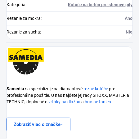
Kategória
:
Kotúče na betón pre stenové píly
Rezanie za mokra
:
Áno
Rezanie za sucha
:
Nie
Samedia
sa špecializuje na diamantové
rezné kotúče
pre
profesionálne použitie. U nás nájdete jej rady SHOXX, MASTER a
TECHNIC, doplnené o
vrtáky na dlažbu
a
brúsne taniere
.
Zobraziť viac o značke