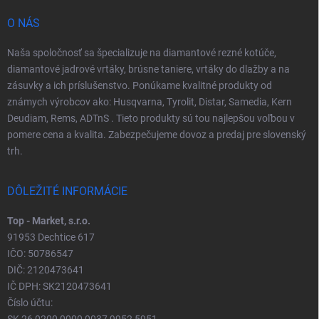
O NÁS
Naša spoločnosť sa špecializuje na diamantové rezné kotúče,
diamantové jadrové vrtáky, brúsne taniere, vrtáky do dlažby a na
zásuvky a ich príslušenstvo. Ponúkame kvalitné produkty od
známych výrobcov ako: Husqvarna, Tyrolit, Distar, Samedia, Kern
Deudiam, Rems, ADTnS . Tieto produkty sú tou najlepšou voľbou v
pomere cena a kvalita. Zabezpečujeme dovoz a predaj pre slovenský
trh.
DÔLEŽITÉ INFORMÁCIE
Top - Market, s.r.o.
91953 Dechtice 617
IČO: 50786547
DIČ: 2120473641
IČ DPH: SK2120473641
Číslo účtu: