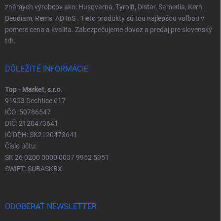
známych výrobcov ako: Husqvarna, Tyrolit, Distar, Samedia, Kern
Deudiam, Rems, ADTnS . Tieto produkty sú tou najlepšou voľbou v
pomere cena a kvalita. Zabezpečujeme dovoz a predaj pre slovenský
trh.
DÔLEŽITÉ INFORMÁCIE
Top - Market, s.r.o.
91953 Dechtice 617
IČO: 50786547
DIČ: 2120473641
IČ DPH: SK2120473641
Číslo účtu:
SK 26 0200 0000 0037 9952 5951
SWIFT: SUBASKBX
ODOBERAŤ NEWSLETTER