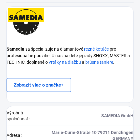
Samedia
sa špecializuje na diamantové
rezné kotúče
pre
profesionálne použitie. U nás nájdete jej rady SHOXX, MASTER a
TECHNIC, doplnené o
vrtáky na dlažbu
a
brúsne taniere
.
Zobraziť viac o značke
Výrobná
SAMEDIA GmbH
spoločnosť
:
Marie-Curie-Straße 10 79211 Denzlingen
Adresa
:
GERMANY