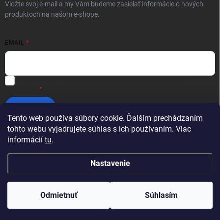
Vložte svoj e-mail a my Vám budeme zasielať informácie o nových
produktoch na našom e-shope.
EMAIL
Vložením e-mailu súhlasíte s
podmienkami ochrany osobných
údajov
Prihlásiť sa
Tento web používa súbory cookie. Ďalším prechádzaním
tohto webu vyjadrujete súhlas s ich používaním. Viac
informácií
tu
.
Nastavenie
Copyright 2026
Profikotúče.sk
. Všetky práva vyhradené.
Upraviť nastavenie
cookies
Odmietnuť
Súhlasím
Vytvoril Shoptet