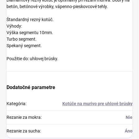
Diamantový rezný kotúč je optimálny pri rezaní muriva. Dobrý na
betón, betónové výrobky, vápenno-pieskovcové tehly.
Štandardný rezný kotúč.
Výhody:
Výška segmentu 10mm.
Turbo segment.
Spekaný segment.
Použitie do: uhlovej brúsky.
Dodatočné parametre
Kategória
:
Kotúče na murivo pre uhlové brúsky
Rezanie za mokra
:
Nie
Rezanie za sucha
:
Áno