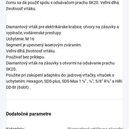
čomu sa dá použiť spolu s odsávačom prachu SK20. Veľmi dlhá
životnosť vrtáku.
Diamantový vrták pre elektrikárske krabice, otvory na zásuvky a
vypínače, vodárenské prestupy.
Uchytenie: M 16
Segment je upevnený laserovým zváraním.
Veľmi dlhá životnosť vrtáku.
Používať bez príklepu.
Diamantový vrták na zásuvky s otvormi na odsávanie prachu
SK20.
Použitie pri zakúpení adaptéru do: jadrovej vŕtačky, vŕtačiek s
uchytením: Hexagon, SDS-plus, SDS-Max 1 ¼“ , ½“, 5/8“ R½“ a Hilti
DD-BI (6slot) .
Dodatočné parametre
Kategória
:
Diamantové vrtáky na zásuvky