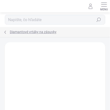
Prejsť
na
obsah
Hľadať
Diamantové vrtáky na zásuvky
Podrobnosti hodnotenia
Neohodnotené
ZNAČKA:
KERN