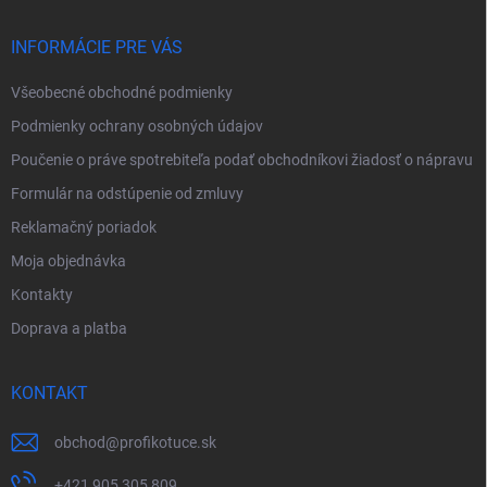
t
i
INFORMÁCIE PRE VÁS
e
Všeobecné obchodné podmienky
Podmienky ochrany osobných údajov
Poučenie o práve spotrebiteľa podať obchodníkovi žiadosť o nápravu
Formulár na odstúpenie od zmluvy
Reklamačný poriadok
Moja objednávka
Kontakty
Doprava a platba
KONTAKT
obchod
@
profikotuce.sk
+421 905 305 809