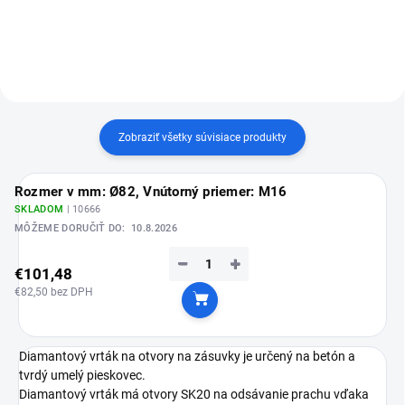
Zobraziť všetky súvisiace produkty
Rozmer v mm: Ø82, Vnútorný priemer: M16
SKLADOM
| 10666
MÔŽEME DORUČIŤ DO:
10.8.2026
−
+
€101,48
€82,50 bez DPH
Do košíka
Diamantový vrták na otvory na zásuvky je určený na betón a
tvrdý umelý pieskovec.
Diamantový vrták má otvory SK20 na odsávanie prachu vďaka