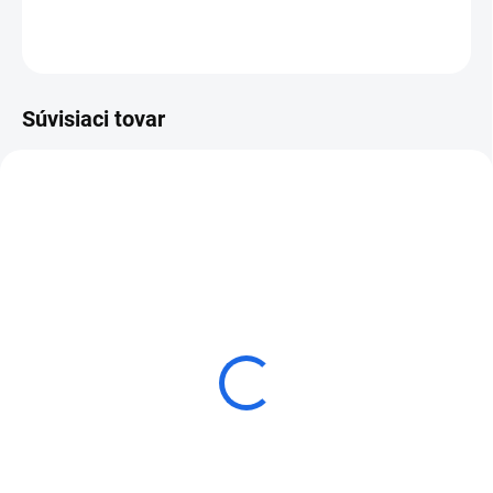
OPÝTAŤ SA
Súvisiaci tovar
Odsávač prachu k vrtákom
Adaptér SDS-Max na M16
na zásuvky Kern SK20
pre vrtáky na zásuvky
€121,77
€63,84
od
Detail
Do košíka