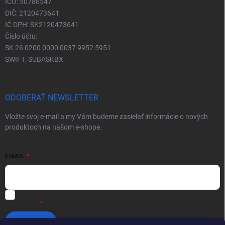
IČO: 50786547
DIČ: 2120473641
IČ DPH: SK2120473641
Číslo účtu:
SK 26 0200 0000 0037 9952 5951
SWIFT: SUBASKBX
ODOBERAŤ NEWSLETTER
Vložte svoj e-mail a my Vám budeme zasielať informácie o nových
produktoch na našom e-shope.
EMAIL
Vložením e-mailu súhlasíte s
podmienkami ochrany osobných
údajov
Prihlásiť sa