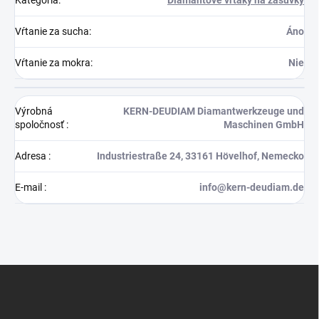
Vŕtanie za sucha
:
Áno
Vŕtanie za mokra
:
Nie
Výrobná
KERN-DEUDIAM Diamantwerkzeuge und
spoločnosť
:
Maschinen GmbH
Adresa
:
Industriestraße 24, 33161 Hövelhof, Nemecko
E-mail
:
info@kern-deudiam.de
Z
á
p
ä