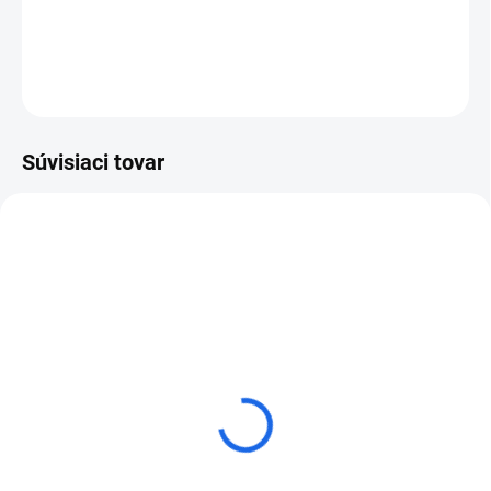
vŕtačkou.
DETAILNÉ INFORMÁCIE
OPÝTAŤ SA
Súvisiaci tovar
Silikónové tesnenie k
Rýchloupínanie DSSV na
odsávaču vody a prachu
silikónvé tesnenie pre
WSR
odsávač vody a prachu WSR
€23,47
€84,22
od
od