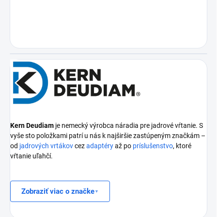
Kern Deudiam
je nemecký výrobca náradia pre jadrové vŕtanie. S
vyše sto položkami patrí u nás k najširšie zastúpeným značkám –
od
jadrových vrtákov
cez
adaptéry
až po
príslušenstvo
, ktoré
vŕtanie uľahčí.
Zobraziť viac o značke