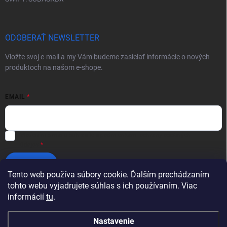
ODOBERAŤ NEWSLETTER
Vložte svoj e-mail a my Vám budeme zasielať informácie o nových
produktoch na našom e-shope.
EMAIL
Vložením e-mailu súhlasíte s
podmienkami ochrany osobných
údajov
Prihlásiť sa
Tento web používa súbory cookie. Ďalším prechádzaním
tohto webu vyjadrujete súhlas s ich používaním. Viac
informácií
tu
.
Nastavenie