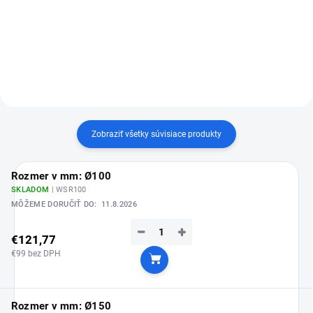
Detail
Detail
Zobraziť všetky súvisiace produkty
Rozmer v mm: Ø100
SKLADOM
| WSR100
MÔŽEME DORUČIŤ DO:
11.8.2026
−
+
€121,77
€99 bez DPH
Do košíka
Rozmer v mm: Ø150