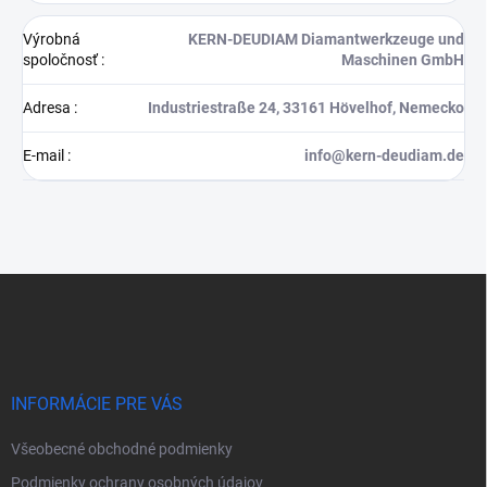
Výrobná
KERN-DEUDIAM Diamantwerkzeuge und
spoločnosť
:
Maschinen GmbH
Adresa
:
Industriestraße 24, 33161 Hövelhof, Nemecko
E-mail
:
info@kern-deudiam.de
Z
á
p
ä
t
i
INFORMÁCIE PRE VÁS
e
Všeobecné obchodné podmienky
Podmienky ochrany osobných údajov