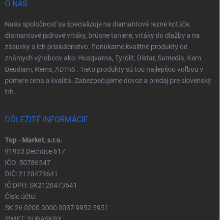
O NÁS
Naša spoločnosť sa špecializuje na diamantové rezné kotúče,
diamantové jadrové vrtáky, brúsne taniere, vrtáky do dlažby a na
zásuvky a ich príslušenstvo. Ponúkame kvalitné produkty od
známych výrobcov ako: Husqvarna, Tyrolit, Distar, Samedia, Kern
Deudiam, Rems, ADTnS . Tieto produkty sú tou najlepšou voľbou v
pomere cena a kvalita. Zabezpečujeme dovoz a predaj pre slovenský
trh.
DÔLEŽITÉ INFORMÁCIE
Top - Market, s.r.o.
91953 Dechtice 617
IČO: 50786547
DIČ: 2120473641
IČ DPH: SK2120473641
Číslo účtu:
SK 26 0200 0000 0037 9952 5951
SWIFT: SUBASKBX