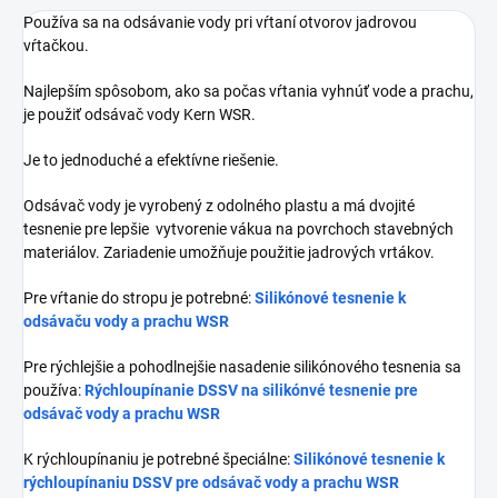
Používa sa na odsávanie vody pri vŕtaní otvorov jadrovou
vŕtačkou.
Najlepším spôsobom, ako sa počas vŕtania vyhnúť vode a prachu,
je použiť odsávač vody Kern WSR.
Je to jednoduché a efektívne riešenie.
Odsávač vody je vyrobený z odolného plastu a má dvojité
tesnenie pre lepšie vytvorenie vákua na povrchoch stavebných
materiálov. Zariadenie umožňuje použitie jadrových vrtákov.
Pre vŕtanie do stropu je potrebné:
Silikónové tesnenie k
odsávaču vody a prachu WSR
Pre rýchlejšie a pohodlnejšie nasadenie silikónového tesnenia sa
používa:
Rýchloupínanie DSSV na silikónvé tesnenie pre
odsávač vody a prachu WSR
K rýchloupínaniu je potrebné špeciálne:
Silikónové tesnenie k
rýchloupínaniu DSSV pre odsávač vody a prachu WSR