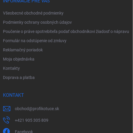
i
INFORMÁCIE PRE VÁS
e
Všeobecné obchodné podmienky
Podmienky ochrany osobných údajov
Poučenie o práve spotrebiteľa podať obchodníkovi žiadosť o nápravu
Formulár na odstúpenie od zmluvy
Reklamačný poriadok
Moja objednávka
Kontakty
Doprava a platba
KONTAKT
obchod
@
profikotuce.sk
+421 905 305 809
Facebook