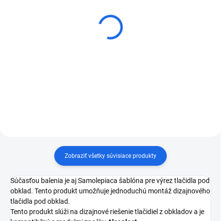
Distar CordSet sada na
Diamantová brúsna matica
rezanie oblúkov v obklade s
na dlažbu Distar DGW-S
diamantovým lanom
Hard Ceramics
€61,50
€43,05
Do košíka
Detail
Zobraziť všetky súvisiace produkty
Súčasťou balenia je aj Samolepiaca šablóna pre výrez tlačidla pod
obklad. Tento produkt umožňuje jednoduchú montáž dizajnového
tlačidla pod obklad.
Tento produkt slúži na dizajnové riešenie tlačidiel z obkladov a je