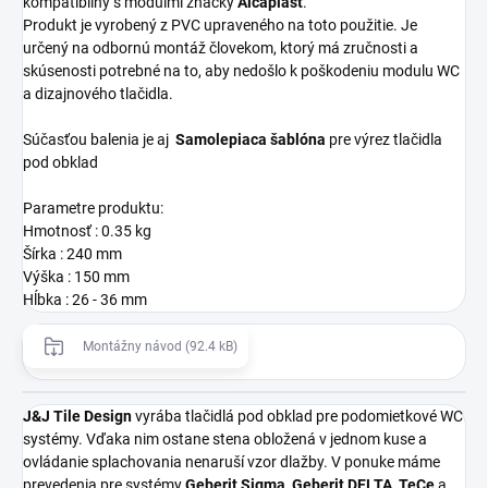
kompatibilný s modulmi značky
Alcaplast
.
Produkt je vyrobený z PVC upraveného na toto použitie. Je
určený na odbornú montáž človekom, ktorý má zručnosti a
skúsenosti potrebné na to, aby nedošlo k poškodeniu modulu WC
a dizajnového tlačidla.
Súčasťou balenia je aj
Samolepiaca šablóna
pre výrez tlačidla
pod obklad
Parametre produktu:
Hmotnosť : 0.35 kg
Šírka : 240 mm
Výška : 150 mm
Hĺbka : 26 - 36 mm
Montážny návod (92.4 kB)
J&J Tile Design
vyrába tlačidlá pod obklad pre podomietkové WC
systémy. Vďaka nim ostane stena obložená v jednom kuse a
ovládanie splachovania nenaruší vzor dlažby. V ponuke máme
prevedenia pre systémy
Geberit Sigma
,
Geberit DELTA
,
TeCe
a