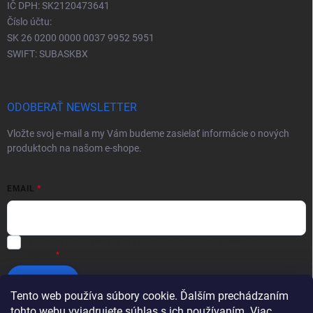
IČ DPH: SK2120473641
Číslo účtu:
SK 26 0200 0000 0037 9952 5951
SWIFT: SUBASKBX
ODOBERAŤ NEWSLETTER
Vložte svoj e-mail a my Vám budeme zasielať informácie o nových
produktoch na našom e-shope.
EMAIL
Vložením e-mailu súhlasíte s
podmienkami ochrany osobných
údajov
Prihlásiť sa
Tento web používa súbory cookie. Ďalším prechádzaním
tohto webu vyjadrujete súhlas s ich používaním. Viac