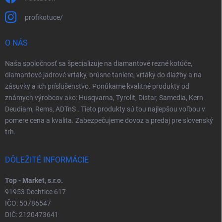
profikotuce/
O NÁS
Naša spoločnosť sa špecializuje na diamantové rezné kotúče,
diamantové jadrové vrtáky, brúsne taniere, vrtáky do dlažby a na
zásuvky a ich príslušenstvo. Ponúkame kvalitné produkty od
známych výrobcov ako: Husqvarna, Tyrolit, Distar, Samedia, Kern
Deudiam, Rems, ADTnS . Tieto produkty sú tou najlepšou voľbou v
pomere cena a kvalita. Zabezpečujeme dovoz a predaj pre slovenský
trh.
DÔLEŽITÉ INFORMÁCIE
Top - Market, s.r.o.
91953 Dechtice 617
IČO: 50786547
DIČ: 2120473641