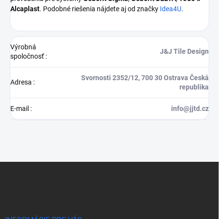
Alcaplast
. Podobné riešenia nájdete aj od značky
Idea4U
.
Výrobná
J&J Tile Design
spoločnosť
:
Svornosti 2352/12, 700 30 Ostrava Česká
Adresa
:
republika
E-mail
:
info@jjtd.cz
Z
á
p
ä
t