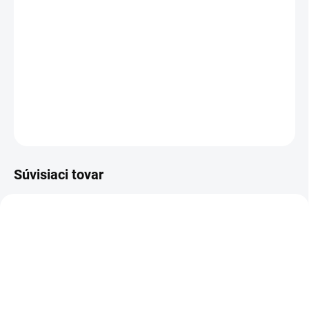
Súčasťou balenia je aj Samolepiaca šablóna pre výrez tlačidla pod
obklad.
Tento produkt umožňuje jednoduchú montáž dizajnového tlačidla
pod obklad.
DETAILNÉ INFORMÁCIE
OPÝTAŤ SA
Súvisiaci tovar
NOVINKA
TIP