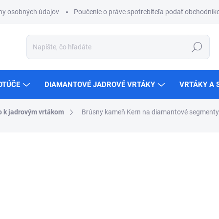
ny osobných údajov
Poučenie o práve spotrebiteľa podať obchodníko
Hľadať
OTÚČE
DIAMANTOVÉ JADROVÉ VRTÁKY
VRTÁKY A 
o k jadrovým vrtákom
Brúsny kameň Kern na diamantové segmenty
ZNAČKA:
KERN
€138,38
€112,50 bez DPH
Jednotková
NA SKLADE U DODÁVATEĽ
cena:
MÔŽEME DORUČIŤ DO:
14.8.2