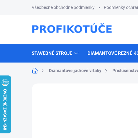
Prejsť
Všeobecné obchodné podmienky
Podmienky ochra
na
obsah
STAVEBNÉ STROJE
DIAMANTOVÉ REZNÉ K
Domov
Diamantové jadrové vrtáky
Príslušenstv
Neohodnotené
Podrobnosti hodnotenia