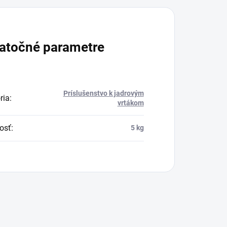
atočné parametre
Príslušenstvo k jadrovým
ria
:
vrtákom
osť
:
5 kg