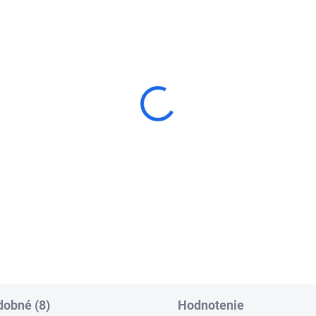
dená podložka pre
T.D.B.S. Adaptér R1/2"
šie uvoľnenie
pre nosnú tyč s
drového vrtáka
magnetom
,54
€20,79
Do košíka
Do košíka
obné (8)
Hodnotenie