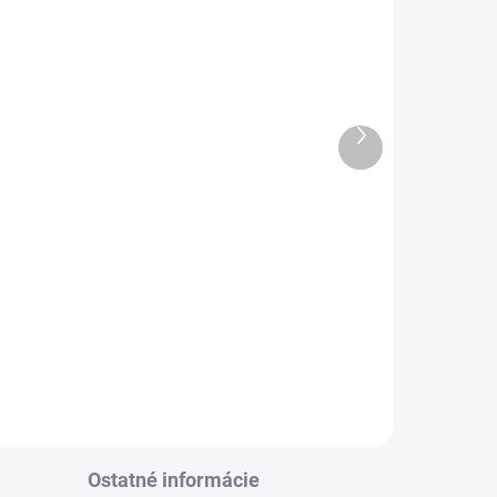
Ďalší
Tyč na uvoľnenie
produkt
zaseknutého jadra z
diamantového jadrového
vrtáka
€196,19
Do košíka
Ostatné informácie