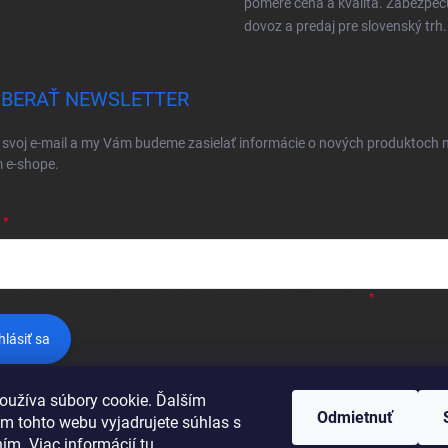
pomere cena a kvalita. Zabezpe
dovoz a predaj pre slovenský trh.
BERAŤ NEWSLETTER
 svoj e-mail a my Vám budeme zasielať informácie o nových produktoch 
 e-shope.
ložením e-mailu súhlasíte s
podmienkami ochrany osobných údajov
hlásiť sa
oužíva súbory cookie. Ďalším
Odmietnuť
m tohto webu vyjadrujete súhlas s
ním. Viac informácií
tu
.