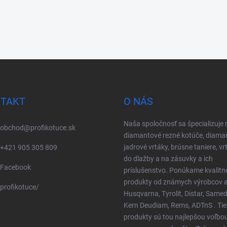
TAKT
O NÁS
Naša spoločnosť sa špecializuje 
obchod
@
profikotuce.sk
diamantové rezné kotúče, diama
jadrové vrtáky, brúsne taniere, vr
+421 905 305 809
do dlažby a na zásuvky a ich
Facebook
príslušenstvo. Ponúkame kvalitn
produkty od známych výrobcov a
profikotuce/
Husqvarna, Tyrolit, Distar, Samed
Kern Deudiam, Rems, ADTnS . Tie
produkty sú tou najlepšou voľbo