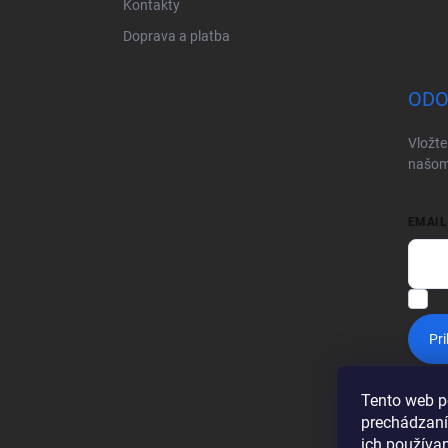
Kontakty
Doprava a platba
ODO
Vložte
našom
EMAIL
V
Pri
Tento web p
prechádzaní
ich používa