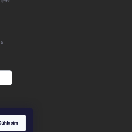
čujeme
na
Súhlasím