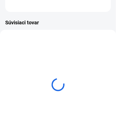
OPÝTAŤ SA
Súvisiaci tovar
T.D.B.S. Predĺženie
Odsávač prachu MECHANIC
jadrového vrtáka 1/2 UNC
DRILLDUSTER Ø82 verzia
3.0
€23,37
od
€35,67
Detail
Do košíka