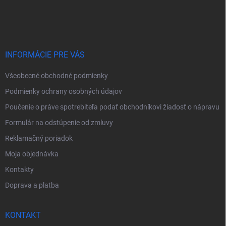
á
p
ä
t
i
INFORMÁCIE PRE VÁS
e
Všeobecné obchodné podmienky
Podmienky ochrany osobných údajov
Poučenie o práve spotrebiteľa podať obchodníkovi žiadosť o nápravu
Formulár na odstúpenie od zmluvy
Reklamačný poriadok
Moja objednávka
Kontakty
Doprava a platba
KONTAKT