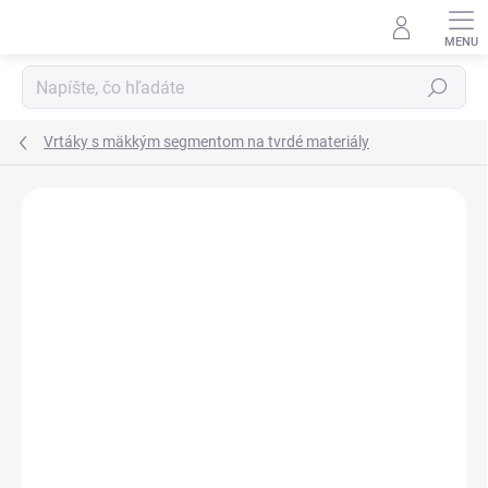
Prejsť
na
obsah
Hľadať
Vrtáky s mäkkým segmentom na tvrdé materiály
Podrobnosti hodnotenia
Neohodnotené
ZNAČKA:
SAMEDIA