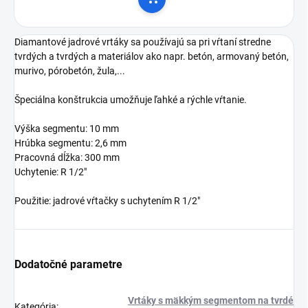
Do košíka
Diamantové jadrové vrtáky sa používajú sa pri vŕtaní stredne
tvrdých a tvrdých a materiálov ako napr. betón, armovaný betón,
murivo, pórobetón, žula,...
Špeciálna konštrukcia umožňuje ľahké a rýchle vŕtanie.
Výška segmentu: 10 mm
Hrúbka segmentu: 2,6 mm
Pracovná dĺžka: 300 mm
Uchytenie: R 1/2"
Použitie: jadrové vŕtačky s uchytením R 1/2"
Dodatočné parametre
Vrtáky s mäkkým segmentom na tvrdé
Kategória
: