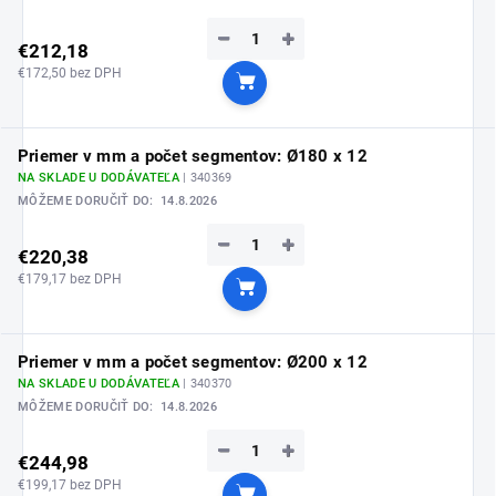
−
+
€212,18
€172,50 bez DPH
Do košíka
Priemer v mm a počet segmentov: Ø180 x 12
NA SKLADE U DODÁVATEĽA
| 340369
MÔŽEME DORUČIŤ DO:
14.8.2026
−
+
€220,38
€179,17 bez DPH
Do košíka
Priemer v mm a počet segmentov: Ø200 x 12
NA SKLADE U DODÁVATEĽA
| 340370
MÔŽEME DORUČIŤ DO:
14.8.2026
−
+
€244,98
€199,17 bez DPH