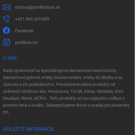
obchod
@
profikotuce.sk
+421 905 305 809
Facebook
profikotuce/
O NÁS
Naša spoločnosť sa špecializuje na diamantové rezné kotúče,
diamantové jadrové vrtáky, brúsne taniere, vrtáky do dlažby a na
zásuvky a ich príslušenstvo. Ponúkame kvalitné produkty od
známych výrobcov ako: Husqvarna, Tyrolit, Distar, Samedia, Kern
Deudiam, Rems, ADTnS . Tieto produkty sú tou najlepšou voľbou v
pomere cena a kvalita. Zabezpečujeme dovoz a predaj pre slovenský
trh.
DÔLEŽITÉ INFORMÁCIE