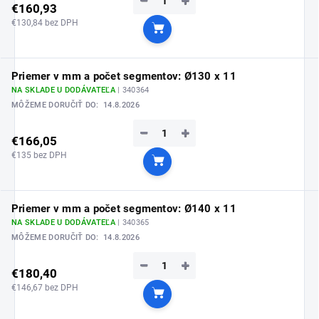
−
+
€160,93
€130,84 bez DPH
Do košíka
Priemer v mm a počet segmentov: Ø130 x 11
NA SKLADE U DODÁVATEĽA
| 340364
MÔŽEME DORUČIŤ DO:
14.8.2026
−
+
€166,05
€135 bez DPH
Do košíka
Priemer v mm a počet segmentov: Ø140 x 11
NA SKLADE U DODÁVATEĽA
| 340365
MÔŽEME DORUČIŤ DO:
14.8.2026
−
+
€180,40
€146,67 bez DPH
Do košíka