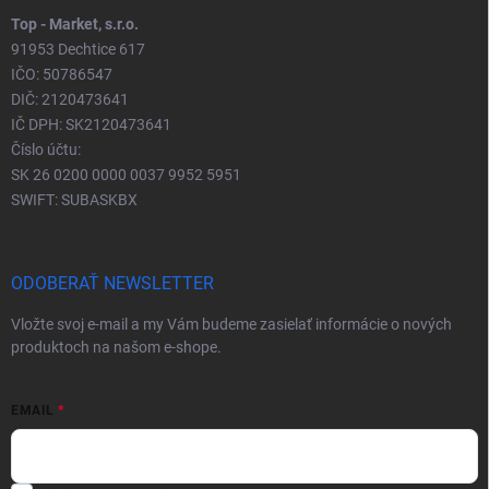
Top - Market, s.r.o.
91953 Dechtice 617
IČO: 50786547
DIČ: 2120473641
IČ DPH: SK2120473641
Číslo účtu:
SK 26 0200 0000 0037 9952 5951
SWIFT: SUBASKBX
ODOBERAŤ NEWSLETTER
Vložte svoj e-mail a my Vám budeme zasielať informácie o nových
produktoch na našom e-shope.
EMAIL