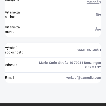
materiály
Vŕtanie za
Nie
sucha
:
Vŕtanie za
Áno
mokra
:
Výrobná
SAMEDIA GmbH
spoločnosť
:
Marie-Curie-Straße 10 79211 Denzlingen
Adresa
:
GERMANY
E-mail
:
verkauf@samedia.com
Z