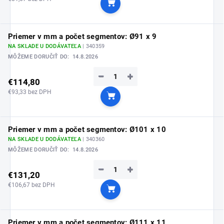
Do košíka
Priemer v mm a počet segmentov: Ø91 x 9
NA SKLADE U DODÁVATEĽA
| 340359
MÔŽEME DORUČIŤ DO:
14.8.2026
−
+
€114,80
€93,33 bez DPH
Do košíka
Priemer v mm a počet segmentov: Ø101 x 10
NA SKLADE U DODÁVATEĽA
| 340360
MÔŽEME DORUČIŤ DO:
14.8.2026
−
+
€131,20
€106,67 bez DPH
Do košíka
Priemer v mm a počet segmentov: Ø111 x 11