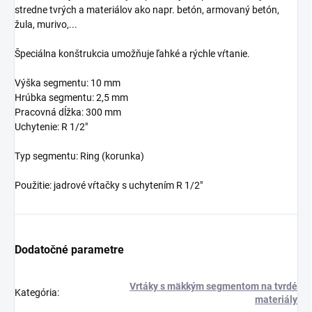
stredne tvrých a materiálov ako napr. betón, armovaný betón,
žula, murivo,...
Špeciálna konštrukcia umožňuje ľahké a rýchle vŕtanie.
Výška segmentu: 10 mm
Hrúbka segmentu: 2,5 mm
Pracovná dĺžka: 300 mm
Uchytenie: R 1/2"
Typ segmentu: Ring (korunka)
Použitie: jadrové vŕtačky s uchytením R 1/2"
Dodatočné parametre
Vrtáky s mäkkým segmentom na tvrdé
Kategória
:
materiály