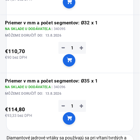
Do košíka
Priemer v mm a počet segmentov: Ø32 x 1
NA SKLADE U DODÁVATEĽA
| 340095
MÔŽEME DORUČIŤ DO:
13.8.2026
−
+
€110,70
€90 bez DPH
Do košíka
Priemer v mm a počet segmentov: Ø35 x 1
NA SKLADE U DODÁVATEĽA
| 340096
MÔŽEME DORUČIŤ DO:
13.8.2026
−
+
€114,80
€93,33 bez DPH
Do košíka
Diamantové jadrové vrtáky sa používajú sa pri vŕtaní tvrdých a