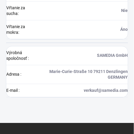
Vŕtanie za
Nie
sucha
:
Vŕtanie za
Áno
mokra
:
Výrobná
SAMEDIA GmbH
spoločnosť
:
Marie-Curie-Straße 10 79211 Denzlingen
Adresa
:
GERMANY
E-mail
:
verkauf@samedia.com
Z
á