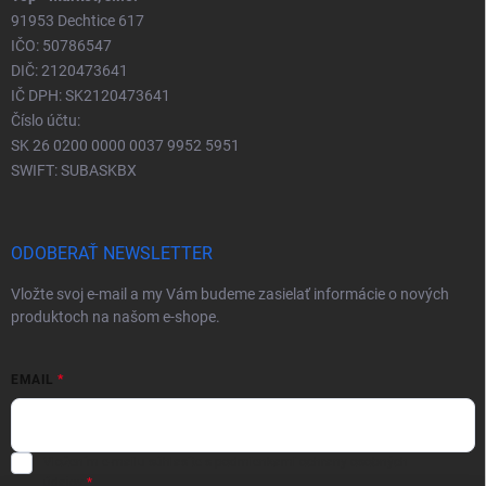
91953 Dechtice 617
IČO: 50786547
DIČ: 2120473641
IČ DPH: SK2120473641
Číslo účtu:
SK 26 0200 0000 0037 9952 5951
SWIFT: SUBASKBX
ODOBERAŤ NEWSLETTER
Vložte svoj e-mail a my Vám budeme zasielať informácie o nových
produktoch na našom e-shope.
EMAIL
Vložením e-mailu súhlasíte s
podmienkami ochrany osobných
údajov