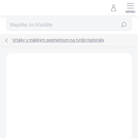
Prejsť
na
obsah
Hľadať
Vrtáky s mäkkým segmentom na tvrdé materiály
Podrobnosti hodnotenia
Neohodnotené
ZNAČKA:
SAMEDIA