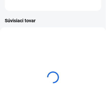
OPÝTAŤ SA
Súvisiaci tovar
Odsávač prachu MECHANIC
Odsávač vody MECHANIC
DRILLDUSTER Ø82 verzia
AQUADUSTER Ø162
3.0
€63,96
€35,67
Do košíka
Do košíka