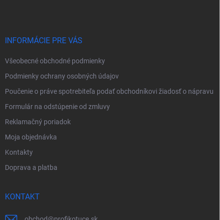
p
ä
t
i
INFORMÁCIE PRE VÁS
e
Všeobecné obchodné podmienky
Podmienky ochrany osobných údajov
Poučenie o práve spotrebiteľa podať obchodníkovi žiadosť o nápravu
Formulár na odstúpenie od zmluvy
Reklamačný poriadok
Moja objednávka
Kontakty
Doprava a platba
KONTAKT
obchod
@
profikotuce.sk