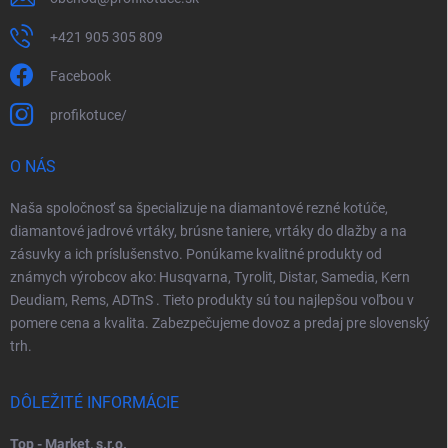
+421 905 305 809
Facebook
profikotuce/
O NÁS
Naša spoločnosť sa špecializuje na diamantové rezné kotúče,
diamantové jadrové vrtáky, brúsne taniere, vrtáky do dlažby a na
zásuvky a ich príslušenstvo. Ponúkame kvalitné produkty od
známych výrobcov ako: Husqvarna, Tyrolit, Distar, Samedia, Kern
Deudiam, Rems, ADTnS . Tieto produkty sú tou najlepšou voľbou v
pomere cena a kvalita. Zabezpečujeme dovoz a predaj pre slovenský
trh.
DÔLEŽITÉ INFORMÁCIE
Top - Market, s.r.o.