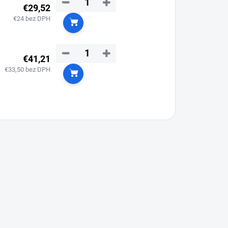
−
+
€29,52
€24 bez DPH
Do košíka
−
+
€41,21
€33,50 bez DPH
Do košíka