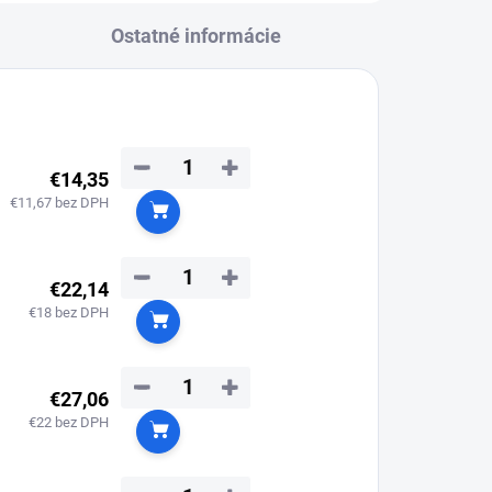
Ostatné informácie
−
+
€14,35
€11,67 bez DPH
Do košíka
−
+
€22,14
€18 bez DPH
Do košíka
−
+
€27,06
€22 bez DPH
Do košíka