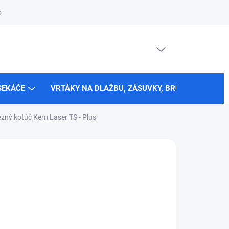
vi žiadosť o nápravu
Formulár na odstúpenie od zmluvy
Reklam
PRÁZDNY KOŠÍK
NÁKUPNÝ
KOŠÍK
SEKÁČE
VRTÁKY NA DLAŽBU, ZÁSUVKY, BRÚSNE TANIERE
zný kotúč Kern Laser TS - Plus