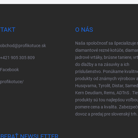
TAKT
O NÁS
Naša spoločnosť sa špecializuje 
obchod
@
profikotuce.sk
diamantové rezné kotúče, diama
jadrové vrtáky, brúsne taniere, vr
+421 905 305 809
do dlažby a na zásuvky a ich
Facebook
príslušenstvo. Ponúkame kvalitn
produkty od známych výrobcov a
profikotuce/
Husqvarna, Tyrolit, Distar, Samed
Kern Deudiam, Rems, ADTnS . Tie
produkty sú tou najlepšou voľbo
pomere cena a kvalita. Zabezpe
dovoz a predaj pre slovenský trh.
BERAŤ NEWSLETTER