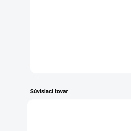
Súvisiaci tovar
19568442224