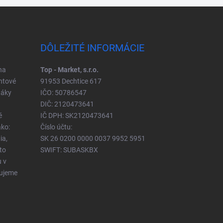
DÔLEŽITÉ INFORMÁCIE
na
Top - Market, s.r.o.
ntové
91953 Dechtice 617
táky
IČO: 50786547
DIČ: 2120473641
é
IČ DPH: SK2120473641
ko:
Číslo účtu:
ia,
SK 26 0200 0000 0037 9952 5951
to
SWIFT: SUBASKBX
u v
čujeme