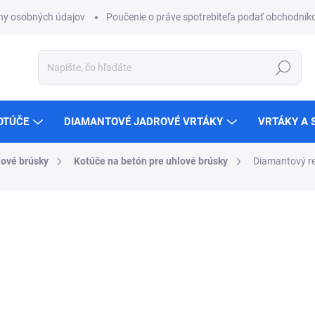
ny osobných údajov
Poučenie o práve spotrebiteľa podať obchodníko
Hľadať
OTÚČE
DIAMANTOVÉ JADROVÉ VRTÁKY
VRTÁKY A 
lové brúsky
Kotúče na betón pre uhlové brúsky
Diamantový re
ZNAČKA:
KERN
od
€14,35
od
€11,67
bez DPH
Jednotková
Zvoľte variant
cena: