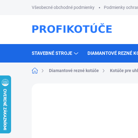
Prejsť
Všeobecné obchodné podmienky
Podmienky ochra
na
obsah
STAVEBNÉ STROJE
DIAMANTOVÉ REZNÉ K
Domov
Diamantové rezné kotúče
Kotúče pre uh
Neohodnotené
Podrobnosti hodnotenia