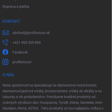
Doprava a platba
KONTAKT
obchod
@
profikotuce.sk
+421 905 305 809
Facebook
profikotuce/
O NÁS
Naša spoločnosť sa špecializuje na diamantové rezné kotúče,
diamantové jadrové vrtáky, brúsne taniere, vrtáky do dlažby a na
zásuvky a ich príslušenstvo. Ponúkame kvalitné produkty od
známych výrobcov ako: Husqvarna, Tyrolit, Distar, Samedia, Kern
Deudiam, Rems, ADTnS . Tieto produkty sú tou najlepšou voľbou v