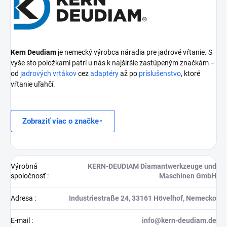
Kern Deudiam
je nemecký výrobca náradia pre jadrové vŕtanie. S
vyše sto položkami patrí u nás k najširšie zastúpeným značkám –
od
jadrových vrtákov
cez
adaptéry
až po
príslušenstvo
, ktoré
vŕtanie uľahčí.
Zobraziť viac o značke
Výrobná
KERN-DEUDIAM Diamantwerkzeuge und
spoločnosť
:
Maschinen GmbH
Adresa
:
Industriestraße 24, 33161 Hövelhof, Nemecko
E-mail
:
info@kern-deudiam.de