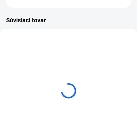
OPÝTAŤ SA
Súvisiaci tovar
ZADARM
Diamantový rezný kotúč
Diamantový rezný kotúč
Kern Laser FA-UNI
Kern Laser AF2
€121,98
€275,73
od
od
Detail
Detail