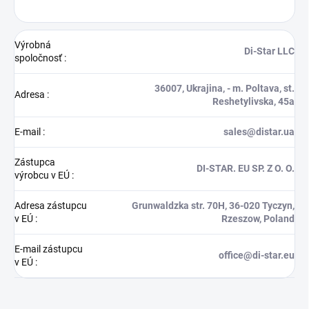
Výrobná
Di-Star LLC
spoločnosť
:
36007, Ukrajina, - m. Poltava, st.
Adresa
:
Reshetylivska, 45a
E-mail
:
sales@distar.ua
Zástupca
DI-STAR. EU SP. Z O. O.
výrobcu v EÚ
:
Adresa zástupcu
Grunwaldzka str. 70H, 36-020 Tyczyn,
v EÚ
:
Rzeszow, Poland
E-mail zástupcu
office@di-star.eu
v EÚ
: