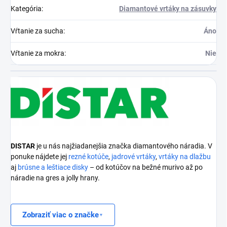
Kategória
:
Diamantové vrtáky na zásuvky
Vŕtanie za sucha
:
Áno
Vŕtanie za mokra
:
Nie
DISTAR
je u nás najžiadanejšia značka diamantového náradia. V
ponuke nájdete jej
rezné kotúče
,
jadrové vrtáky
,
vrtáky na dlažbu
aj
brúsne a leštiace disky
– od kotúčov na bežné murivo až po
náradie na gres a jolly hrany.
Zobraziť viac o značke