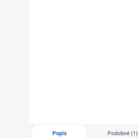
Uhlová leštička s dlhým
Brú
krkom Proxxon WP/E s
Di
príslušenstvom
€1
€133,54
Do košíka
Popis
Podobné (1)