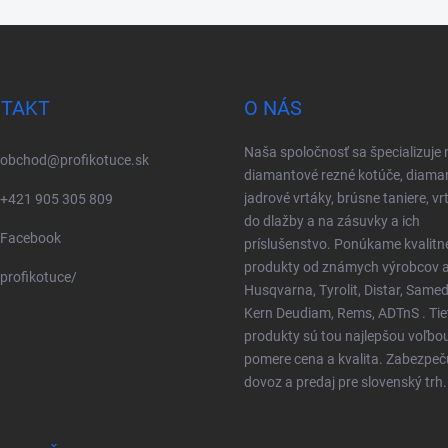
TAKT
O NÁS
Naša spoločnosť sa špecializuje 
obchod
@
profikotuce.sk
diamantové rezné kotúče, diama
jadrové vrtáky, brúsne taniere, vr
+421 905 305 809
do dlažby a na zásuvky a ich
Facebook
príslušenstvo. Ponúkame kvalitn
produkty od známych výrobcov a
profikotuce/
Husqvarna, Tyrolit, Distar, Samed
Kern Deudiam, Rems, ADTnS . Tie
produkty sú tou najlepšou voľbo
pomere cena a kvalita. Zabezpe
dovoz a predaj pre slovenský trh.