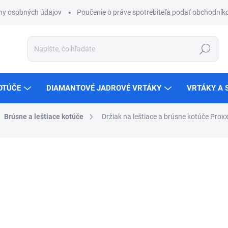
ny osobných údajov
Poučenie o práve spotrebiteľa podať obchodníko
Hľadať
OTÚČE
DIAMANTOVÉ JADROVÉ VRTÁKY
VRTÁKY A 
Brúsne a leštiace kotúče
Držiak na leštiace a brúsne kotúče Pro
ZNAČKA:
PROXXON
€5,29
€4,30 bez DPH
Jednotková
SKLADOM
cena:
MÔŽEME DORUČIŤ DO:
11.8.2