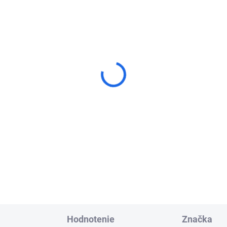
sne a leštiace disky
Lamelový kotúč na
star CoolPad 50 mm
brúsenie dlažby Tyrolit
TWINFLAP D/C
4,76
PREMIUM 125x22,23
€76,63
Detail
Detai
Hodnotenie
Značka