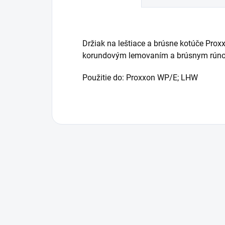
Držiak na leštiace a brúsne kotúče Prox
korundovým lemovaním a brúsnym rún
Použitie do: Proxxon WP/E; LHW