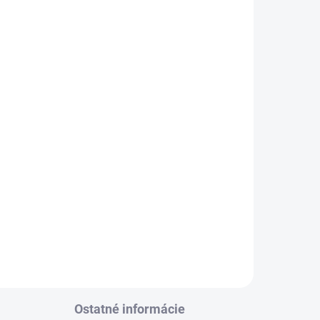
Lamelový kotúč na
brúsenie dlažby DISTAR
SCRUB 115 mm
 mm
€73,80
Detail
l
Ostatné informácie