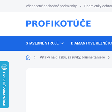
Prejsť
Všeobecné obchodné podmienky
Podmienky ochra
na
obsah
STAVEBNÉ STROJE
DIAMANTOVÉ REZNÉ K
Domov
Vrtáky na dlažbu, zásuvky, brúsne taniere
Neohodnotené
Podrobnosti hodnotenia