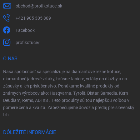
obchod
@
profikotuce.sk
+421 905 305 809
Facebook
profikotuce/
O NÁS
Naša spoločnosť sa špecializuje na diamantové rezné kotúče,
diamantové jadrové vrtáky, brúsne taniere, vrtáky do dlažby a na
zásuvky a ich príslušenstvo. Ponúkame kvalitné produkty od
známych výrobcov ako: Husqvarna, Tyrolit, Distar, Samedia, Kern
Deudiam, Rems, ADTnS . Tieto produkty sú tou najlepšou voľbou v
pomere cena a kvalita. Zabezpečujeme dovoz a predaj pre slovenský
trh.
DÔLEŽITÉ INFORMÁCIE