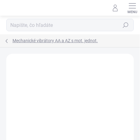
Prejsť
na
obsah
Hľadať
Mechanické vibrátory AA a AZ s mot. jednot.
Podrobnosti hodnotenia
Neohodnotené
ZNAČKA:
HUSQVARNA
ZADARMO