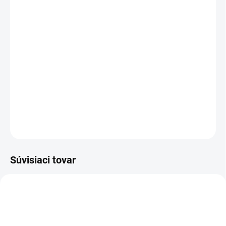
MÔŽEME
DORUČIŤ DO:
17.8.2026
−
+
Pridať do košíka
Husqvarna AA 37 je mechanický ponorný vibrátor s priemerom
hlavice 39 mm a benzínovým alebo naftovým pohonom.
DETAILNÉ INFORMÁCIE
OPÝTAŤ SA
Súvisiaci tovar
ZADARMO
ZADARM