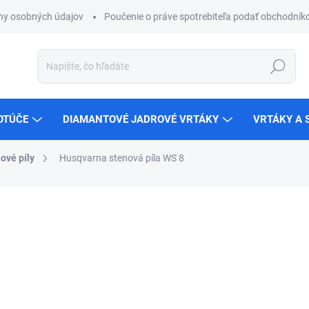
ny osobných údajov
Poučenie o práve spotrebiteľa podať obchodníko
Hľadať
OTÚČE
DIAMANTOVÉ JADROVÉ VRTÁKY
VRTÁKY A 
ové píly
Husqvarna stenová píla WS 8
ZNAČKA:
HUSQVARNA
€24 384,41
ZADARMO
€19 824,72 bez DPH
Jednotková
NA OBJEDNÁVKU
cena: