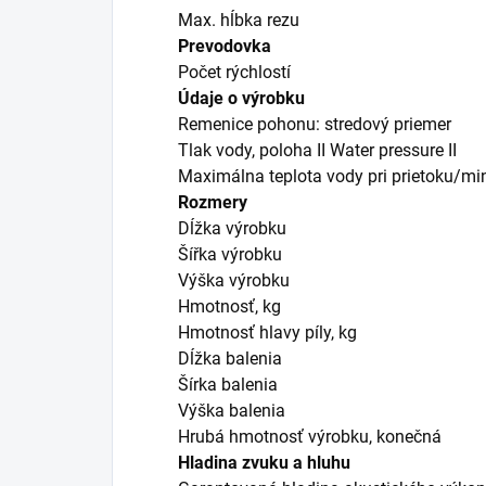
Max. hĺbka rezu
Prevodovka
Počet rýchlostí
Údaje o výrobku
Remenice pohonu: stredový priemer
Tlak vody, poloha II Water pressure II
Maximálna teplota vody pri prietoku/mi
Rozmery
Dĺžka výrobku
Šířka výrobku
Výška výrobku
Hmotnosť, kg
Hmotnosť hlavy píly, kg
Dĺžka balenia
Šírka balenia
Výška balenia
Hrubá hmotnosť výrobku, konečná
Hladina zvuku a hluhu