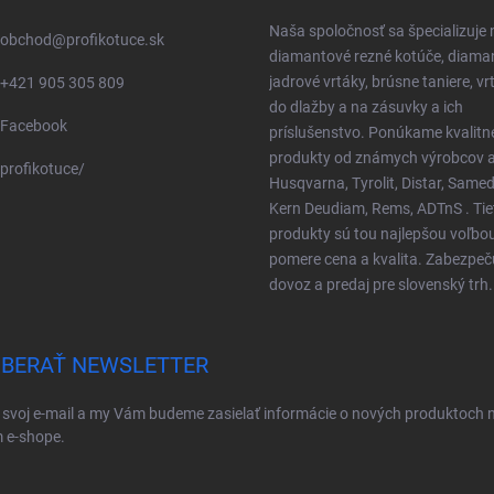
Naša spoločnosť sa špecializuje 
obchod
@
profikotuce.sk
diamantové rezné kotúče, diama
jadrové vrtáky, brúsne taniere, vr
+421 905 305 809
do dlažby a na zásuvky a ich
Facebook
príslušenstvo. Ponúkame kvalitn
produkty od známych výrobcov a
profikotuce/
Husqvarna, Tyrolit, Distar, Samed
Kern Deudiam, Rems, ADTnS . Tie
produkty sú tou najlepšou voľbo
pomere cena a kvalita. Zabezpe
dovoz a predaj pre slovenský trh.
BERAŤ NEWSLETTER
 svoj e-mail a my Vám budeme zasielať informácie o nových produktoch 
 e-shope.