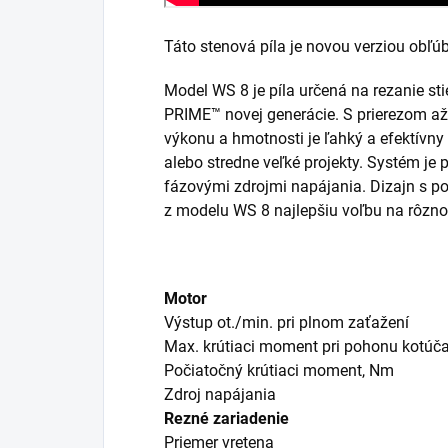
Táto stenová píla je novou verziou ob
Model WS 8 je píla určená na rezanie sti
PRIME™ novej generácie. S prierezom
výkonu a hmotnosti je ľahký a efektívn
alebo stredne veľké projekty. Systém je
fázovými zdrojmi napájania. Dizajn s p
z modelu WS 8 najlepšiu voľbu na rôzno
Motor
Výstup ot./min. pri plnom zaťažení
Max. krútiaci moment pri pohonu kotúč
Počiatočný krútiaci moment, Nm
Zdroj napájania
Rezné zariadenie
Priemer vretena