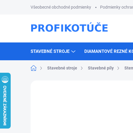
Prejsť
Všeobecné obchodné podmienky
Podmienky ochra
na
obsah
STAVEBNÉ STROJE
DIAMANTOVÉ REZNÉ K
Domov
Stavebné stroje
Stavebné píly
Sten
Neohodnotené
Podrobnosti hodnotenia