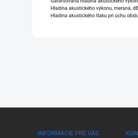
Garantovaná hladina akustického výkon
Hladina akustického výkonu, meraná, d
Hladina akustického tlaku pri uchu obsl
Z
á
p
ä
INFORMÁCIE PRE VÁS
KON
t