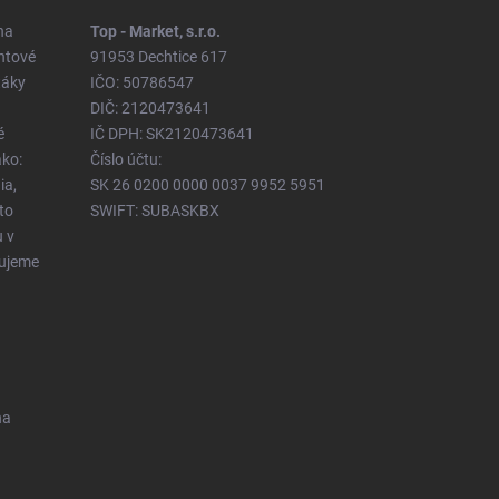
na
Top - Market, s.r.o.
ntové
91953 Dechtice 617
táky
IČO: 50786547
DIČ: 2120473641
é
IČ DPH: SK2120473641
ko:
Číslo účtu:
ia,
SK 26 0200 0000 0037 9952 5951
to
SWIFT: SUBASKBX
u v
čujeme
na