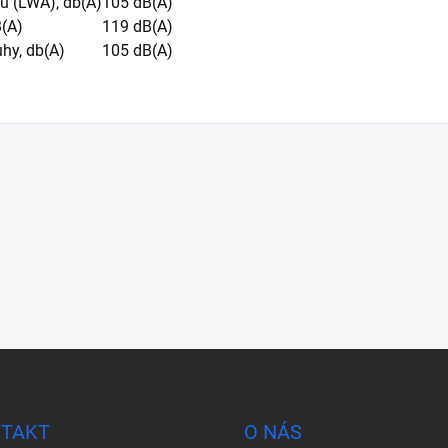
u (LWA), db(A)
105 dB(A)
B(A)
119 dB(A)
uhy, db(A)
105 dB(A)
TAKT
O NÁS