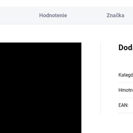
Hodnotenie
Značka
Dod
Kategó
Hmotn
EAN
: