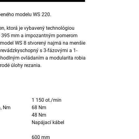
ľúbeného modelu WS 220.
en, ktorá je vybavený technológiou
 až 395 mm a impozantným pomerom
y model WS 8 stvorený najmä na menšie
 prevádzkyschopný s 3-fázovými a 1-
ohodlným ovládaním a modularita robia
rodé úlohy rezania.
1 150 ot./min
a, Nm
68 Nm
48 Nm
Napájací kábel
600 mm