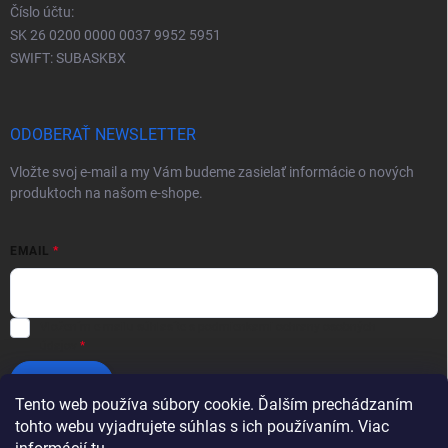
Číslo účtu:
SK 26 0200 0000 0037 9952 5951
SWIFT: SUBASKBX
ODOBERAŤ NEWSLETTER
Vložte svoj e-mail a my Vám budeme zasielať informácie o nových
produktoch na našom e-shope.
EMAIL
Vložením e-mailu súhlasíte s
podmienkami ochrany osobných
údajov
Prihlásiť sa
Tento web používa súbory cookie. Ďalším prechádzaním
tohto webu vyjadrujete súhlas s ich používaním. Viac