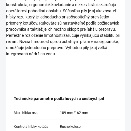
konštrukcia, ergonomické ovládanie a nízke vibrácie zaručujú
operátorovi pohodlnú obsluhu. Súčasťou píly je aj ukazovateľ
hĺbky rezu ktorý je jednoducho prispôsobiteľný pre všetky
priemery kotúčov. Rukoväte sú nastaviteľné podľa požiadaviek
pracovníka a taktiež je ich možno sklopiť pre ľahšiu prepravu.
Perfektné rozloženie hmotnosti zaručuje vynikajúcu stabilitu pri
rezaní. Nižšia hmotnosť oproti ostatným pílam v našej ponuke,
umožňuje jednoduchú prepravu. Výhodou píly je aj veľká
integrovaná nádrž na vodu.
Technické parametre podlahových a cestných píl
Max. hĺbka rezu
189 mm/162 mm
Kontrola hĺbky kotúča
Ručné koleso