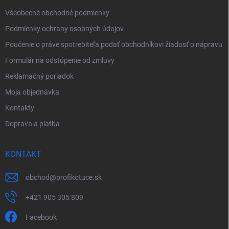
e
Všeobecné obchodné podmienky
Podmienky ochrany osobných údajov
Poučenie o práve spotrebiteľa podať obchodníkovi žiadosť o nápravu
Formulár na odstúpenie od zmluvy
Reklamačný poriadok
Moja objednávka
Kontakty
Doprava a platba
KONTAKT
obchod
@
profikotuce.sk
+421 905 305 809
Facebook