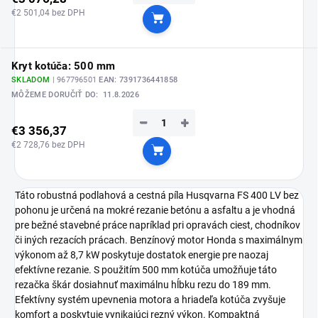
€2 501,04 bez DPH
Do košíka
Kryt kotúča: 500 mm
SKLADOM
| 967796501
EAN:
7391736441858
MÔŽEME DORUČIŤ DO:
11.8.2026
−
+
€3 356,37
€2 728,76 bez DPH
Do košíka
Táto robustná podlahová a cestná píla Husqvarna FS 400 LV bez
pohonu je určená na mokré rezanie betónu a asfaltu a je vhodná
pre bežné stavebné práce napríklad pri opravách ciest, chodníkov
či iných rezacích prácach. Benzínový motor Honda s maximálnym
výkonom až 8,7 kW poskytuje dostatok energie pre naozaj
efektívne rezanie. S použitím 500 mm kotúča umožňuje táto
rezačka škár dosiahnuť maximálnu hĺbku rezu do 189 mm.
Efektívny systém upevnenia motora a hriadeľa kotúča zvyšuje
komfort a poskytuje vynikajúci rezný výkon. Kompaktná