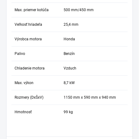
Max. priemer kotúča
500 mm/450 mm
Veľkosť hriadeľa
25,4 mm
Výrobca motora
Honda
Palivo
Benzín
Chladenie motora
Vzduch
Max. výkon
8,7 kW
Rozmery (DxŠxV)
1150 mm x 590 mm x 940 mm
Hmotnosť
99 kg