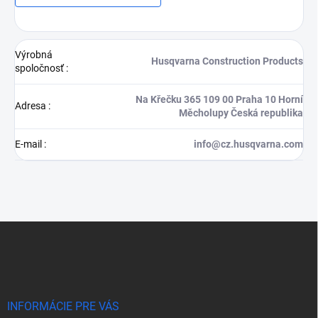
Výrobná
Husqvarna Construction Products
spoločnosť
:
Na Křečku 365 109 00 Praha 10 Horní
Adresa
:
Měcholupy Česká republika
E-mail
:
info@cz.husqvarna.com
Z
á
p
ä
t
i
INFORMÁCIE PRE VÁS