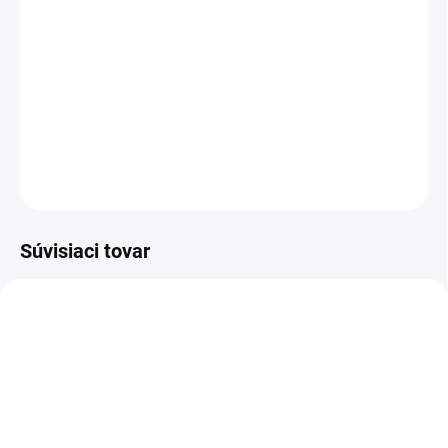
Táto robustná podlahová a cestná píla Husqvarna FS 400 LV bez
pohonu je určená na mokré rezanie betónu a asfaltu a je vhodná
pre bežné stavebné práce napríklad pri opravách ciest, chodníkov
či iných rezacích prácach.
DETAILNÉ INFORMÁCIE
OPÝTAŤ SA
Súvisiaci tovar
ZADARM