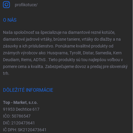
profikotuce/
O NÁS
Naša spoločnosť sa špecializuje na diamantové rezné kotúče,
diamantové jadrové vrtáky, brúsne taniere, vrtáky do dlažby a na
zásuvky a ich príslušenstvo. Ponúkame kvalitné produkty od
známych výrobcov ako: Husqvarna, Tyrolit, Distar, Samedia, Kern
Deudiam, Rems, ADTnS . Tieto produkty sú tou najlepšou voľbou v
pomere cena a kvalita. Zabezpečujeme dovoz a predaj pre slovenský
trh.
DÔLEŽITÉ INFORMÁCIE
Top - Market, s.r.o.
91953 Dechtice 617
IČO: 50786547
DIČ: 2120473641
IČ DPH: SK2120473641