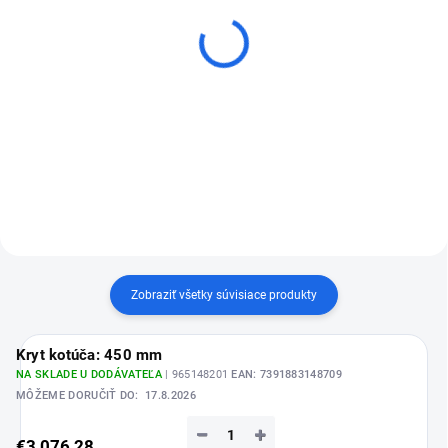
Diamantový rezný kotúč
Diamantový rezný kotúč
Distar 1A1RSS Meteor
Kern Laser X500
€127,92
€234,73
od
od
Detail
Detail
Zobraziť všetky súvisiace produkty
Kryt kotúča: 450 mm
NA SKLADE U DODÁVATEĽA
| 965148201
EAN:
7391883148709
MÔŽEME DORUČIŤ DO:
17.8.2026
−
+
€3 076,28