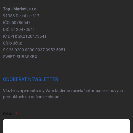
Top - Market, s.r.o.
91953 Dechtice 617
IČO: 50786547
DIČ: 2120473641
IČ DPH: SK2120473641
Číslo účtu:
SK 26 0200 0000 0037 9952 5951
SWIFT: SUBASKBX
ODOBERAŤ NEWSLETTER
Vložte svoj e-mail a my Vám budeme zasielať informácie o nových
produktoch na našom e-shope.
EMAIL