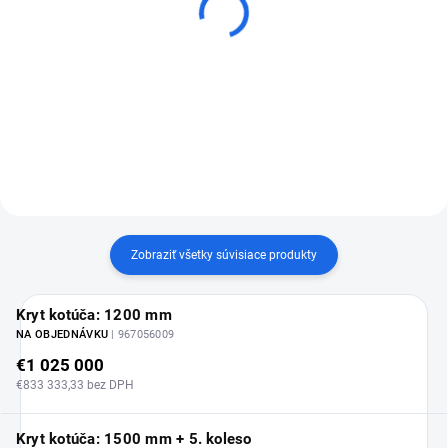
Diamantový rezný kotúč
Diamantový rezný kotúč
Kern Laser BF2
Kern Laser BF3
€275,73
€296,23
od
od
Detail
Detail
Zobraziť všetky súvisiace produkty
Kryt kotúča: 1200 mm
NA OBJEDNÁVKU
| 967056009
€1 025 000
€833 333,33 bez DPH
Kryt kotúča: 1500 mm + 5. koleso