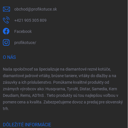
obchod
@
profikotuce.sk
+421 905 305 809
Facebook
profikotuce/
O NÁS
Naša spoločnosť sa špecializuje na diamantové rezné kotúče,
diamantové jadrové vrtáky, brúsne taniere, vrtáky do dlažby a na
zásuvky a ich príslušenstvo. Ponúkame kvalitné produkty od
známych výrobcov ako: Husqvarna, Tyrolit, Distar, Samedia, Kern
Deudiam, Rems, ADTnS . Tieto produkty sú tou najlepšou voľbou v
pomere cena a kvalita. Zabezpečujeme dovoz a predaj pre slovenský
trh.
DÔLEŽITÉ INFORMÁCIE