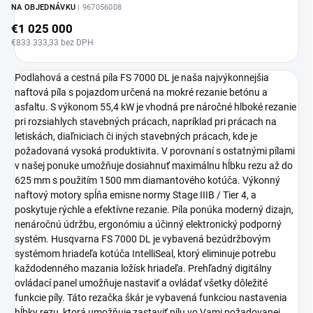
NA OBJEDNÁVKU
| 967056008
€1 025 000
€833 333,33 bez DPH
Podlahová a cestná píla FS 7000 DL je naša najvýkonnejšia
naftová píla s pojazdom určená na mokré rezanie betónu a
asfaltu. S výkonom 55,4 kW je vhodná pre náročné hlboké rezanie
pri rozsiahlych stavebných prácach, napríklad pri prácach na
letiskách, diaľniciach či iných stavebných prácach, kde je
požadovaná vysoká produktivita. V porovnaní s ostatnými pílami
v našej ponuke umožňuje dosiahnuť maximálnu hĺbku rezu až do
625 mm s použitím 1500 mm diamantového kotúča. Výkonný
naftový motory spĺňa emisne normy Stage IIIB / Tier 4, a
poskytuje rýchle a efektívne rezanie. Píla ponúka moderný dizajn,
nenáročnú údržbu, ergonómiu a účinný elektronický podporný
systém. Husqvarna FS 7000 DL je vybavená bezúdržbovým
systémom hriadeľa kotúča IntelliSeal, ktorý eliminuje potrebu
každodenného mazania ložísk hriadeľa. Prehľadný digitálny
ovládací panel umožňuje nastaviť a ovládať všetky dôležité
funkcie píly. Táto rezačka škár je vybavená funkciou nastavenia
hĺbky rezu, ktorá umožňuje zastaviť pílu vo Vami požadovanej