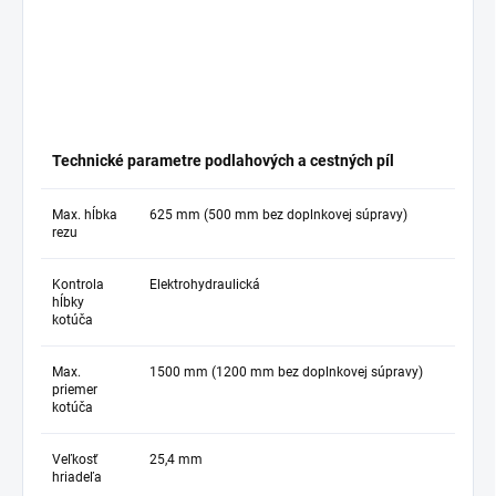
Technické parametre podlahových a cestných píl
Max. hĺbka
625 mm (500 mm bez doplnkovej súpravy)
rezu
Kontrola
Elektrohydraulická
hĺbky
kotúča
Max.
1500 mm (1200 mm bez doplnkovej súpravy)
priemer
kotúča
Veľkosť
25,4 mm
hriadeľa