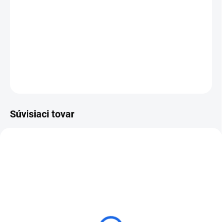
Podlahová a cestná píla FS 7000 DL je naša najvýkonnejšia
naftová píla s pojazdom určená na mokré rezanie betónu a
asfaltu.
DETAILNÉ INFORMÁCIE
OPÝTAŤ SA
Súvisiaci tovar
ZADARMO
ZADARM