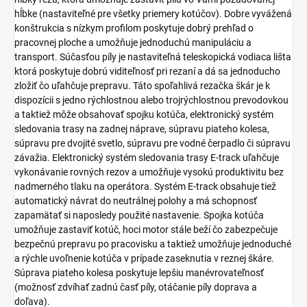
hĺbke (nastaviteľné pre všetky priemery kotúčov). Dobre vyvážená
konštrukcia s nízkym profilom poskytuje dobrý prehľad o
pracovnej ploche a umožňuje jednoduchú manipuláciu a
transport. Súčasťou píly je nastaviteľná teleskopická vodiaca lišta
ktorá poskytuje dobrú viditeľnosť pri rezaní a dá sa jednoducho
zložiť čo uľahčuje prepravu. Táto spoľahlivá rezačka škár je k
dispozícii s jedno rýchlostnou alebo trojrýchlostnou prevodovkou
a taktiež môže obsahovať spojku kotúča, elektronický systém
sledovania trasy na zadnej náprave, súpravu piateho kolesa,
súpravu pre dvojité svetlo, súpravu pre vodné čerpadlo či súpravu
závažia. Elektronický systém sledovania trasy E-track uľahčuje
vykonávanie rovných rezov a umožňuje vysokú produktivitu bez
nadmerného tlaku na operátora. Systém E-track obsahuje tiež
automatický návrat do neutrálnej polohy a má schopnosť
zapamätať si naposledy použité nastavenie. Spojka kotúča
umožňuje zastaviť kotúč, hoci motor stále beží čo zabezpečuje
bezpečnú prepravu po pracovisku a taktiež umožňuje jednoduché
a rýchle uvoľnenie kotúča v prípade zaseknutia v reznej škáre.
Súprava piateho kolesa poskytuje lepšiu manévrovateľnosť
(možnosť zdvíhať zadnú časť píly, otáčanie píly doprava a
doľava).