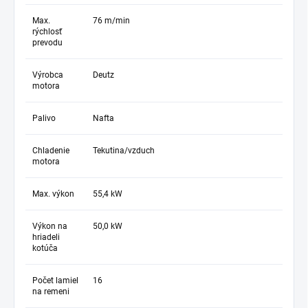
Max.
76 m/min
rýchlosť
prevodu
Výrobca
Deutz
motora
Palivo
Nafta
Chladenie
Tekutina/vzduch
motora
Max. výkon
55,4 kW
Výkon na
50,0 kW
hriadeli
kotúča
Počet lamiel
16
na remeni