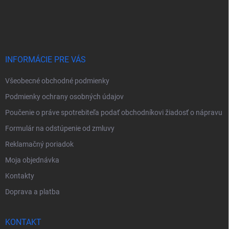
Z
á
p
ä
t
i
INFORMÁCIE PRE VÁS
e
Všeobecné obchodné podmienky
Podmienky ochrany osobných údajov
Poučenie o práve spotrebiteľa podať obchodníkovi žiadosť o nápravu
Formulár na odstúpenie od zmluvy
Reklamačný poriadok
Moja objednávka
Kontakty
Doprava a platba
KONTAKT