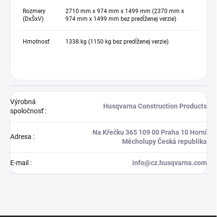
Rozmery
2710 mm x 974 mm x 1499 mm (2370 mm x
(DxŠxV)
974 mm x 1499 mm bez predĺženej verzie)
Hmotnosť
1338 kg (1150 kg bez predĺženej verzie)
Výrobná
Husqvarna Construction Products
spoločnosť
:
Na Křečku 365 109 00 Praha 10 Horní
Adresa
:
Měcholupy Česká republika
E-mail
:
info@cz.husqvarna.com