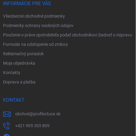
i
INFORMÁCIE PRE VÁS
e
Všeobecné obchodné podmienky
Podmienky ochrany osobných údajov
Poučenie o práve spotrebiteľa podať obchodníkovi žiadosť o nápravu
Formulár na odstúpenie od zmluvy
Reklamačný poriadok
Moja objednávka
Kontakty
Doprava a platba
KONTAKT
obchod
@
profikotuce.sk
+421 905 305 809