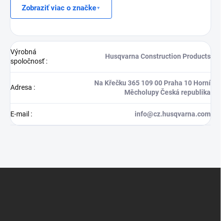
Zobraziť viac o značke
Výrobná
Husqvarna Construction Products
spoločnosť
:
Na Křečku 365 109 00 Praha 10 Horní
Adresa
:
Měcholupy Česká republika
E-mail
:
info@cz.husqvarna.com
Z
á
p
ä
t