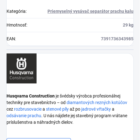
Kategória
:
Priemyselný vysávač separátor prachu kalu
Hmotnosť
:
29 kg
EAN
:
7391736343985
Husqvarna Construction
je švédsky výrobca profesionálnej
techniky pre stavebníctvo – od
diamantových rezných kotúčov
cez
rozbrusovacie
a
stenové píly
až po
jadrové vŕtačky
a
odsávanie prachu
. U nás nájdete jej stavebný program vrátane
príslušenstva a náhradných dielov.