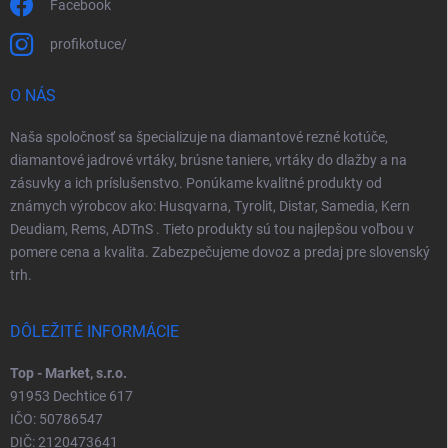
Facebook
profikotuce/
O NÁS
Naša spoločnosť sa špecializuje na diamantové rezné kotúče,
diamantové jadrové vrtáky, brúsne taniere, vrtáky do dlažby a na
zásuvky a ich príslušenstvo. Ponúkame kvalitné produkty od
známych výrobcov ako: Husqvarna, Tyrolit, Distar, Samedia, Kern
Deudiam, Rems, ADTnS . Tieto produkty sú tou najlepšou voľbou v
pomere cena a kvalita. Zabezpečujeme dovoz a predaj pre slovenský
trh.
DÔLEŽITÉ INFORMÁCIE
Top - Market, s.r.o.
91953 Dechtice 617
IČO: 50786547
DIČ: 2120473641