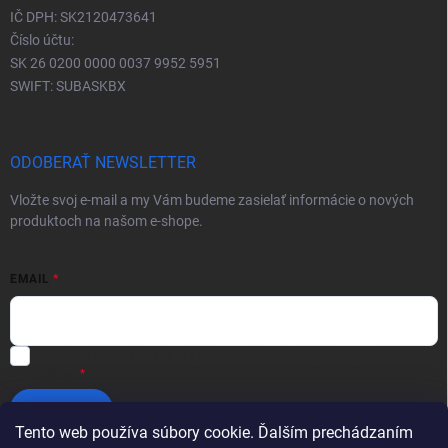
IČ DPH: SK2120473641
Číslo účtu:
SK 26 0200 0000 0037 9952 5951
SWIFT: SUBASKBX
ODOBERAŤ NEWSLETTER
Vložte svoj e-mail a my Vám budeme zasielať informácie o nových
produktoch na našom e-shope.
EMAIL
Vložením e-mailu súhlasíte s
podmienkami ochrany osobných
údajov
Prihlásiť sa
Tento web používa súbory cookie. Ďalším prechádzaním