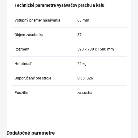
Technické parametre vysávačov prachu a kalu
Vstupný priemer nasávania
63 mm
Objem zásobníka
37 l
Rozmery
590 x 730 x 1580 mm
Hmotnosť
22 kg
Odporúčaný pre stroje
S 36; S26
Použitie
za sucha
Dodatočné parametre