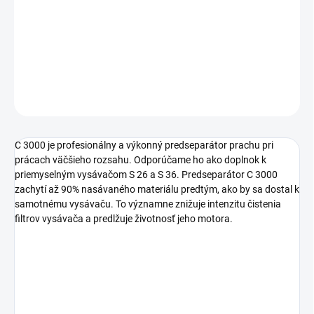
C 3000 je profesionálny a výkonný predseparátor prachu pri
prácach väčšieho rozsahu.
DETAILNÉ INFORMÁCIE
OPÝTAŤ SA
C 3000 je profesionálny a výkonný predseparátor prachu pri
prácach väčšieho rozsahu. Odporúčame ho ako doplnok k
priemyselným vysávačom S 26 a S 36. Predseparátor C 3000
zachytí až 90% nasávaného materiálu predtým, ako by sa dostal k
samotnému vysávaču. To významne znižuje intenzitu čistenia
filtrov vysávača a predlžuje životnosť jeho motora.