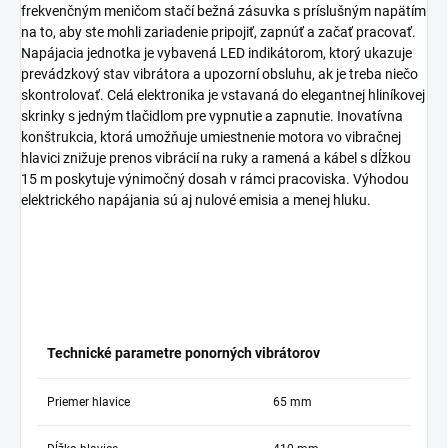
frekvenčným meničom stačí bežná zásuvka s príslušným napätím
na to, aby ste mohli zariadenie pripojiť, zapnúť a začať pracovať.
Napájacia jednotka je vybavená LED indikátorom, ktorý ukazuje
prevádzkový stav vibrátora a upozorní obsluhu, ak je treba niečo
skontrolovať. Celá elektronika je vstavaná do elegantnej hliníkovej
skrinky s jedným tlačidlom pre vypnutie a zapnutie. Inovatívna
konštrukcia, ktorá umožňuje umiestnenie motora vo vibračnej
hlavici znižuje prenos vibrácií na ruky a ramená a kábel s dĺžkou
15 m poskytuje výnimočný dosah v rámci pracoviska. Výhodou
elektrického napájania sú aj nulové emisia a menej hluku.
Technické parametre ponorných vibrátorov
Priemer hlavice
65 mm