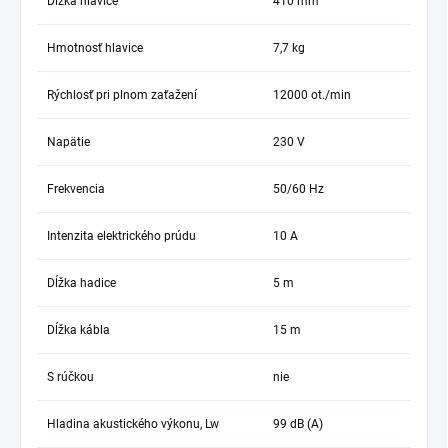
Dĺžka hlavice
410 mm
Hmotnosť hlavice
7,7 kg
Rýchlosť pri plnom zaťažení
12000 ot./min
Napätie
230 V
Frekvencia
50/60 Hz
Intenzita elektrického prúdu
10 A
Dĺžka hadice
5 m
Dĺžka kábla
15 m
S rúčkou
nie
Hladina akustického výkonu, Lw
99 dB (A)