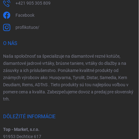
+421 905 305 809
Facebook
profikotuce/
O NÁS
Naša spoločnosť sa špecializuje na diamantové rezné kotúče,
diamantové jadrové vrtáky, brúsne taniere, vrtáky do dlažby a na
zásuvky a ich príslušenstvo. Ponúkame kvalitné produkty od
známych výrobcov ako: Husqvarna, Tyrolit, Distar, Samedia, Kern
Deudiam, Rems, ADTnS . Tieto produkty sú tou najlepšou voľbou v
pomere cena a kvalita. Zabezpečujeme dovoz a predaj pre slovenský
trh.
DÔLEŽITÉ INFORMÁCIE
Top - Market, s.r.o.
91953 Dechtice 617