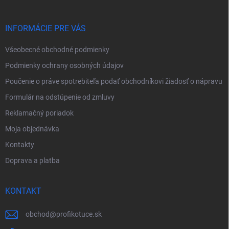
ä
t
i
INFORMÁCIE PRE VÁS
e
Všeobecné obchodné podmienky
Podmienky ochrany osobných údajov
Poučenie o práve spotrebiteľa podať obchodníkovi žiadosť o nápravu
Formulár na odstúpenie od zmluvy
Reklamačný poriadok
Moja objednávka
Kontakty
Doprava a platba
KONTAKT
obchod
@
profikotuce.sk