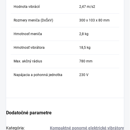
Hodnota vibrácií
2,47 m/s2
Rozmery meniča (DxŠxV)
300 x 103 x 80 mm
Hmotnosť meniča
2,8 kg
Hmotnosť vibrátora
18,5 kg
Max. akčný rádius
780 mm
Napájacia a pohonná jednotka
230 V
Dodatočné parametre
Kategória
:
Kompaktné ponorné elektrické vibrátory