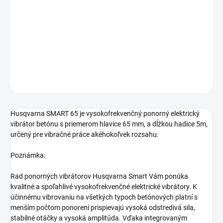
Husqvarna SMART 65 je vysokofrekvenčný ponorný elektrický
vibrátor betónu s priemerom hlavice 65 mm, a dĺžkou hadice 5m,
určený pre vibračné práce akéhokoľvek rozsahu.
DETAILNÉ INFORMÁCIE
OPÝTAŤ SA
Husqvarna SMART 65 je vysokofrekvenčný ponorný elektrický
vibrátor betónu s priemerom hlavice 65 mm, a dĺžkou hadice 5m,
určený pre vibračné práce akéhokoľvek rozsahu.
Poznámka:
Rad ponorných vibrátorov Husqvarna Smart Vám ponúka
kvalitné a spoľahlivé vysokofrekvenčné elektrické vibrátory. K
účinnému vibrovaniu na všetkých typoch betónových platní s
menším počtom ponorení prispievajú vysoká odstredivá sila,
stabilné otáčky a vysoká amplitúda. Vďaka integrovaným