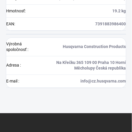
Hmotnosť
:
19.2 kg
EAN
:
7391883986400
Výrobná
Husqvarna Construction Products
spoločnosť
:
Na Křečku 365 109 00 Praha 10 Horní
Adresa
:
Měcholupy Česká republika
E-mail
:
info@cz.husqvarna.com
Z
á
p