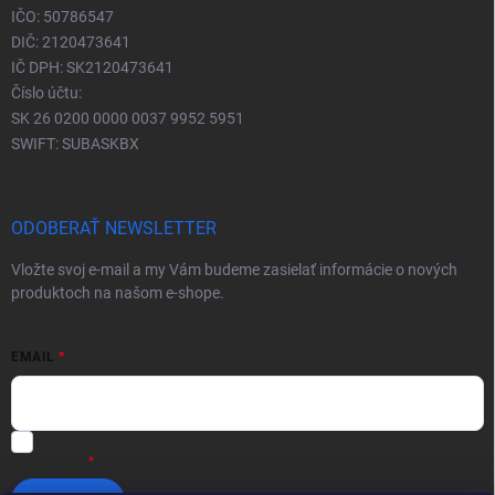
IČO: 50786547
DIČ: 2120473641
IČ DPH: SK2120473641
Číslo účtu:
SK 26 0200 0000 0037 9952 5951
SWIFT: SUBASKBX
ODOBERAŤ NEWSLETTER
Vložte svoj e-mail a my Vám budeme zasielať informácie o nových
produktoch na našom e-shope.
EMAIL
Vložením e-mailu súhlasíte s
podmienkami ochrany osobných
údajov