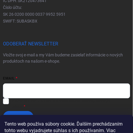
IČ DPH: SK2120473641
Číslo účtu:
SK 26 0200 0000 0037 9952 5951
SWIFT: SUBASKBX
ODOBERAŤ NEWSLETTER
Vložte svoj e-mail a my Vám budeme zasielať informácie o nových
produktoch na našom e-shope.
EMAIL
Vložením e-mailu súhlasíte s
podmienkami ochrany osobných
údajov
Prihlásiť sa
Tento web používa súbory cookie. Ďalším prechádzaním
tohto webu vyjadrujete súhlas s ich používaním. Viac