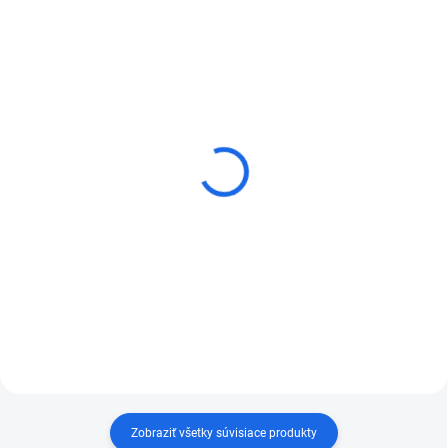
Diamantová brúsna doštička
Redukčné krúžky Kern pre
na brúsenie hrán Distar
diamantové rezné kotúče
Hand PAD
€4,10
od
€22,14
Detail
Detail
Zobraziť všetky súvisiace produkty