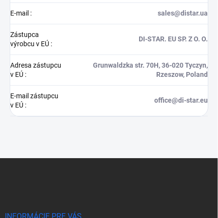
E-mail
:
sales@distar.ua
Zástupca
DI-STAR. EU SP. Z O. O.
výrobcu v EÚ
:
Adresa zástupcu
Grunwaldzka str. 70H, 36-020 Tyczyn,
v EÚ
:
Rzeszow, Poland
E-mail zástupcu
office@di-star.eu
v EÚ
:
Z
á
p
ä
t
i
INFORMÁCIE PRE VÁS