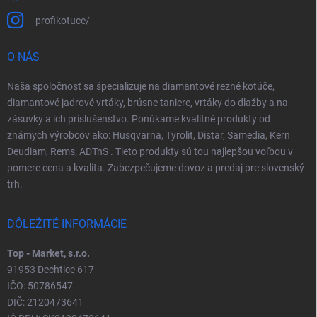
profikotuce/
O NÁS
Naša spoločnosť sa špecializuje na diamantové rezné kotúče,
diamantové jadrové vrtáky, brúsne taniere, vrtáky do dlažby a na
zásuvky a ich príslušenstvo. Ponúkame kvalitné produkty od
známych výrobcov ako: Husqvarna, Tyrolit, Distar, Samedia, Kern
Deudiam, Rems, ADTnS . Tieto produkty sú tou najlepšou voľbou v
pomere cena a kvalita. Zabezpečujeme dovoz a predaj pre slovenský
trh.
DÔLEŽITÉ INFORMÁCIE
Top - Market, s.r.o.
91953 Dechtice 617
IČO: 50786547
DIČ: 2120473641