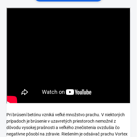
Pri brúsení betónu vzniká veľké množstvo prachu. V niektorých
prípadoch je brúsenie v uzavretých priestoroch nemožné z
dôvodu vysokej prašnosti a veľkého znečistenia ovzdušia čo
negatívne pôsobí na zdravie. Riešením je odsávač prachu Vortex