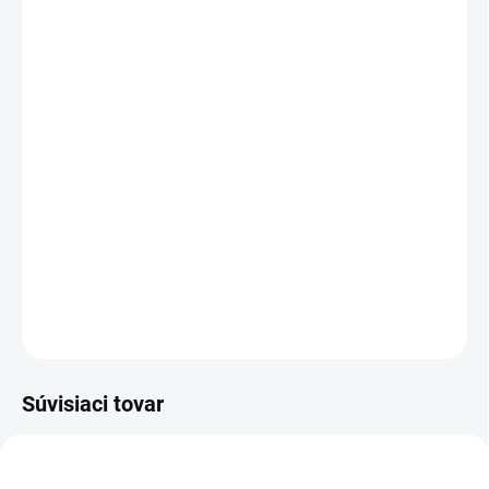
cena:
MÔŽEME
DORUČIŤ DO:
12.8.2026
−
+
Pridať do košíka
Pri brúsení betónu vzniká veľké množstvo prachu. Riešením je
odsávač prachu Vortex určený pre brúsne taniere s priemerom
115 - 125 mm.
DETAILNÉ INFORMÁCIE
OPÝTAŤ SA
Súvisiaci tovar