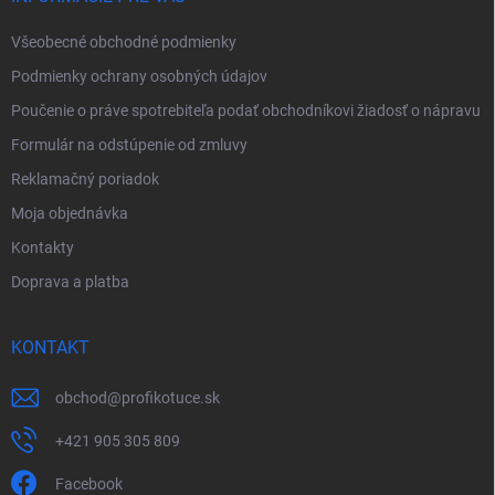
e
Všeobecné obchodné podmienky
Podmienky ochrany osobných údajov
Poučenie o práve spotrebiteľa podať obchodníkovi žiadosť o nápravu
Formulár na odstúpenie od zmluvy
Reklamačný poriadok
Moja objednávka
Kontakty
Doprava a platba
KONTAKT
obchod
@
profikotuce.sk
+421 905 305 809
Facebook