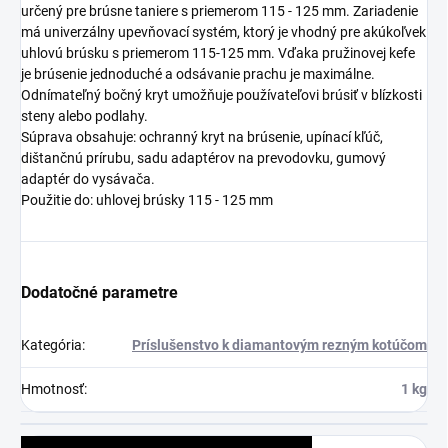
určený pre brúsne taniere s priemerom 115 - 125 mm. Zariadenie
má univerzálny upevňovací systém, ktorý je vhodný pre akúkoľvek
uhlovú brúsku s priemerom 115-125 mm. Vďaka pružinovej kefe
je brúsenie jednoduché a odsávanie prachu je maximálne.
Odnímateľný bočný kryt umožňuje používateľovi brúsiť v blízkosti
steny alebo podlahy.
Súprava obsahuje: ochranný kryt na brúsenie, upínací kľúč,
dištančnú prírubu, sadu adaptérov na prevodovku, gumový
adaptér do vysávača.
Použitie do: uhlovej brúsky 115 - 125 mm
Dodatočné parametre
Kategória
:
Príslušenstvo k diamantovým rezným kotúčom
Hmotnosť
:
1 kg