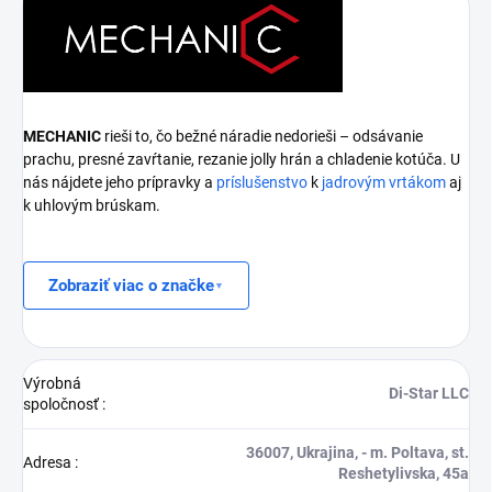
MECHANIC
rieši to, čo bežné náradie nedorieši – odsávanie
prachu, presné zavŕtanie, rezanie jolly hrán a chladenie kotúča. U
nás nájdete jeho prípravky a
príslušenstvo
k
jadrovým vrtákom
aj
k uhlovým brúskam.
Zobraziť viac o značke
Výrobná
Di-Star LLC
spoločnosť
:
36007, Ukrajina, - m. Poltava, st.
Adresa
:
Reshetylivska, 45a