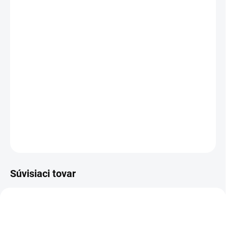
17.8.2026
−
+
Pridať do košíka
Odsávacia jednotka PROXXON ASA 27520 predstavuje efektívne
riešenie na
odsávanie
prachu, pilín, výparov a dymu vznikajúcich
pri jemných modelárskych, elektronických, gravírovacích či
servisných prácach.
DETAILNÉ INFORMÁCIE
OPÝTAŤ SA
Súvisiaci tovar
ZADARMO
ZADARM