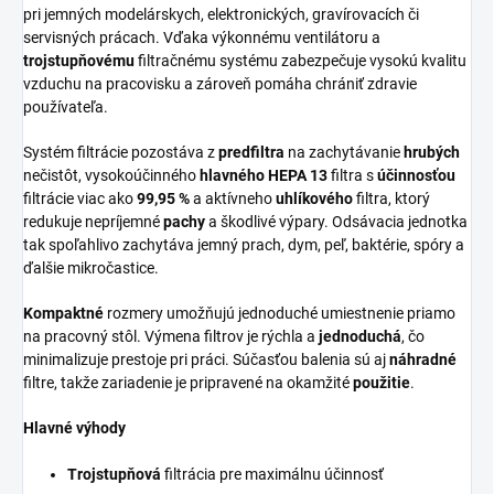
pri jemných modelárskych, elektronických, gravírovacích či
servisných prácach. Vďaka výkonnému ventilátoru a
trojstupňovému
filtračnému systému zabezpečuje vysokú kvalitu
vzduchu na pracovisku a zároveň pomáha chrániť zdravie
používateľa.
Systém filtrácie pozostáva z
predfiltra
na zachytávanie
hrubých
nečistôt, vysokoúčinného
hlavného
HEPA 13
filtra s
účinnosťou
filtrácie viac ako
99,95 %
a aktívneho
uhlíkového
filtra, ktorý
redukuje nepríjemné
pachy
a škodlivé výpary. Odsávacia jednotka
tak spoľahlivo zachytáva jemný prach, dym, peľ, baktérie, spóry a
ďalšie mikročastice.
Kompaktné
rozmery umožňujú jednoduché umiestnenie priamo
na pracovný stôl. Výmena filtrov je rýchla a
jednoduchá
, čo
minimalizuje prestoje pri práci. Súčasťou balenia sú aj
náhradné
filtre, takže zariadenie je pripravené na okamžité
použitie
.
Hlavné výhody
Trojstupňová
filtrácia pre maximálnu účinnosť