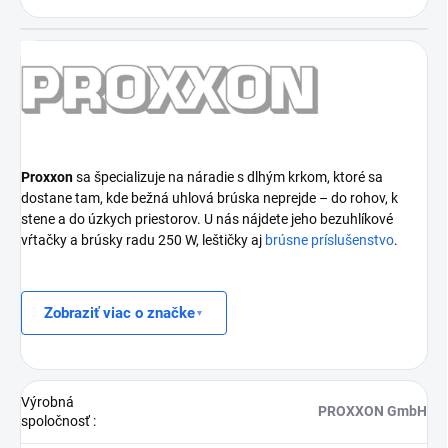
Proxxon
sa špecializuje na náradie s dlhým krkom, ktoré sa
dostane tam, kde bežná uhlová brúska neprejde – do rohov, k
stene a do úzkych priestorov. U nás nájdete jeho bezuhlíkové
vŕtačky a brúsky radu 250 W, leštičky aj
brúsne príslušenstvo
.
Zobraziť viac o značke
Výrobná
PROXXON GmbH
spoločnosť
: