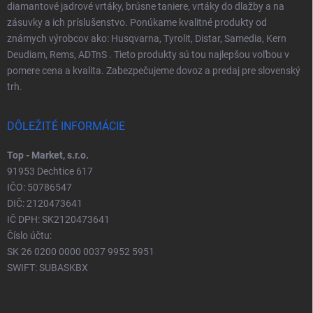
diamantové jadrové vrtáky, brúsne taniere, vrtáky do dlažby a na
zásuvky a ich príslušenstvo. Ponúkame kvalitné produkty od
známych výrobcov ako: Husqvarna, Tyrolit, Distar, Samedia, Kern
Deudiam, Rems, ADTnS . Tieto produkty sú tou najlepšou voľbou v
pomere cena a kvalita. Zabezpečujeme dovoz a predaj pre slovenský
trh.
DÔLEŽITÉ INFORMÁCIE
Top - Market, s.r.o.
91953 Dechtice 617
IČO: 50786547
DIČ: 2120473641
IČ DPH: SK2120473641
Číslo účtu:
SK 26 0200 0000 0037 9952 5951
SWIFT: SUBASKBX