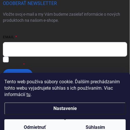
ODOBERAŤ NEWSLETTER
Vložte svoj e-mail a my Vám budeme zasielať informácie o nových
produktoch na našom e-shope.
EMAIL
Vložením e-mailu súhlasíte s
podmienkami ochrany osobných
údajov
Prihlásiť sa
Tento web používa súbory cookie. Ďalším prechádzaním
tohto webu vyjadrujete súhlas s ich používaním. Viac
informácií
tu
.
Nastavenie
Copyright 2026
Profikotúče.sk
. Všetky práva vyhradené.
Upraviť nastavenie
cookies
Odmietnuť
Súhlasím