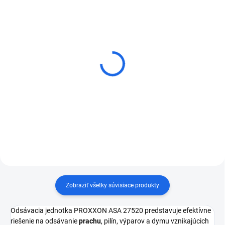
Husqvarna brúska a leštička
Husqvarna brúska a leštička
betónu PG 680
betónu PG 280
€102 500
€4 338,80
Detail
Do košíka
Zobraziť všetky súvisiace produkty
Odsávacia jednotka PROXXON ASA 27520 predstavuje efektívne
riešenie na odsávanie
prachu
, pilín, výparov a dymu vznikajúcich