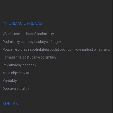
á
p
ä
t
i
INFORMÁCIE PRE VÁS
e
Všeobecné obchodné podmienky
Podmienky ochrany osobných údajov
Poučenie o práve spotrebiteľa podať obchodníkovi žiadosť o nápravu
Formulár na odstúpenie od zmluvy
Reklamačný poriadok
Moja objednávka
Kontakty
Doprava a platba
KONTAKT