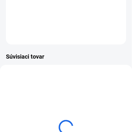
Profesionálny samoostriaci sekáč špicatý SDS-Max 400 mm
Projahn
DETAILNÉ INFORMÁCIE
OPÝTAŤ SA
Súvisiaci tovar
Projahn Rocket 5 vrták do
Profesionálny samoostriaci
železobetónu štvorbritý
sekáč plochý SDS-Plus