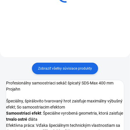
SDS-Max
20x250 mm Projahn
€58,38
€16,84
od
Detail
Do košíka
Zobraziť všetky súvisiace produkty
Profesionálny samoostriaci sekáč špicatý SDS-Max 400 mm
Projahn
Špeciálny, špirálovito tvarovaný hrot zaisťuje maximálny výbušný
efekt; So samoostriacim efektom
Samoostriaci efekt
: Špeciálne vyrobená geometria, ktorá zaisťuje
trvalo ostré
dláta
Efektívna práca: Vďaka špeciálnym technickým vlastnostiam sa