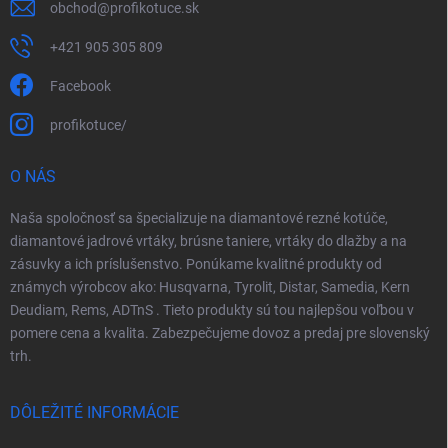
obchod
@
profikotuce.sk
+421 905 305 809
Facebook
profikotuce/
O NÁS
Naša spoločnosť sa špecializuje na diamantové rezné kotúče,
diamantové jadrové vrtáky, brúsne taniere, vrtáky do dlažby a na
zásuvky a ich príslušenstvo. Ponúkame kvalitné produkty od
známych výrobcov ako: Husqvarna, Tyrolit, Distar, Samedia, Kern
Deudiam, Rems, ADTnS . Tieto produkty sú tou najlepšou voľbou v
pomere cena a kvalita. Zabezpečujeme dovoz a predaj pre slovenský
trh.
DÔLEŽITÉ INFORMÁCIE