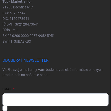
Top - Market, s.r.o.
91953 Dechtice 617
IČO: 50786547
DIČ: 2120473641
IČ DPH: SK2120473641
Číslo účtu:
SK 26 0200 0000 0037 9952 5951
SWIFT: SUBASKBX
ODOBERAŤ NEWSLETTER
Vložte svoj e-mail a my Vám budeme zasielať informácie o nových
produktoch na našom e-shope.
EMAIL
Vložením e-mailu súhlasíte s
podmienkami ochrany osobných