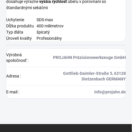
dosahuje výrazne
vyššia rýchlosť
úberu v porovnaní so
štandardnými sekáčmi
Uchytenie
SDS-max
Dĺžka produktu
400 milimetrov
Typ dláta
špicatý
Úroveň kvality
Profesionálny
Výrobná
PROJAHN Präzisionswerkzeuge GmbH
spoločnosť
:
Gottlieb-Daimler-Straße 5, 63128
Adresa
:
Dietzenbach GERMANY
E-mail
:
info@projahn.de
Z