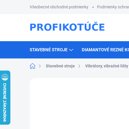
Prejsť
Všeobecné obchodné podmienky
Podmienky ochra
na
obsah
STAVEBNÉ STROJE
DIAMANTOVÉ REZNÉ K
Domov
Stavebné stroje
Vibrátory, vibračné lišty
Neohodnotené
Podrobnosti hodnotenia