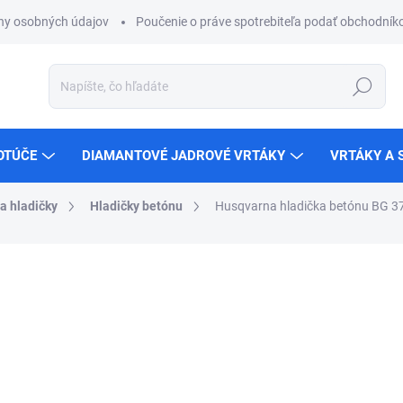
ny osobných údajov
Poučenie o práve spotrebiteľa podať obchodníko
Hľadať
OTÚČE
DIAMANTOVÉ JADROVÉ VRTÁKY
VRTÁKY A 
 a hladičky
Hladičky betónu
Husqvarna hladička betónu BG 3
ZNAČKA:
HUSQVARNA
€4 464,10
ZADARMO
€3 629,35 bez DPH
Jednotková
NA SKLADE U DODÁVATEĽ
cena:
MÔŽEME DORUČIŤ DO:
14.8.2