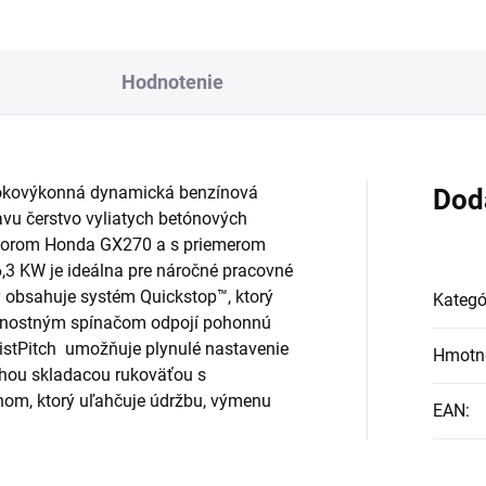
Hodnotenie
sokovýkonná dynamická benzínová
Dod
vu čerstvo vyliatych betónových
otorom Honda GX270 a s priemerom
3 KW je ideálna pre náročné pracovné
y obsahuje systém Quickstop™, ktorý
Kategó
ečnostným spínačom odpojí pohonnú
wistPitch umožňuje plynulé nastavenie
Hmotn
dlhou skladacou rukoväťou s
nom, ktorý uľahčuje údržbu, výmenu
EAN
: