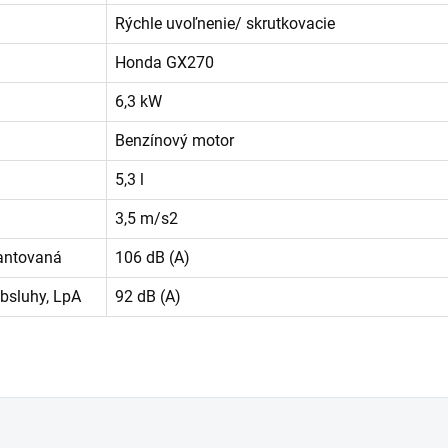
Rýchle uvoľnenie/ skrutkovacie
Honda GX270
6,3 kW
Benzínový motor
5,3 l
3,5 m/s2
antovaná
106 dB (A)
bsluhy, LpA
92 dB (A)