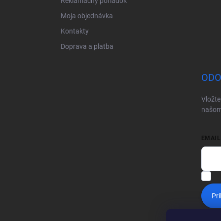
Reklamačný poriadok
Moja objednávka
Kontakty
Doprava a platba
ODO
Vložte
našom
EMAIL
V
Pri