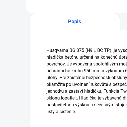
Popis
Husqvarna BG 375 (H9 L BC TP) je vy
hladička betónu určená na konečnú úpra
povrchov. Je vybavená spoľahlivým m
ochranného kruhu 950 mm a výkonom 6,
úlohy. Pre zaistenie bezpečnosti obsluh
okamžite po uvoľnení rukoväte s bezp
jednotku a zastaví hladičku. Funkcia T
sklonu lopatiek. Hladička je vybavená 
nastaviteľnou výškou a servisným stoja
lišty a čistenie.