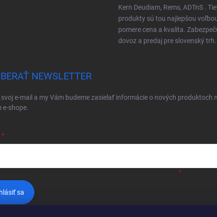
Kern Deudiam, Rems, ADTnS . Tie
produkty sú tou najlepšou voľbo
pomere cena a kvalita. Zabezpe
dovoz a predaj pre slovenský trh.
BERAŤ NEWSLETTER
 svoj e-mail a my Vám budeme zasielať informácie o nových produktoch 
 e-shope.
ložením e-mailu súhlasíte s
podmienkami ochrany osobných údajov
hlásiť sa