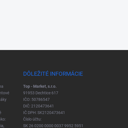
DÔLEŽITÉ INFORMÁCIE
na
Top - Market, s.r.o.
ntové
91953 Dechtice 617
táky
IČO: 50786547
DIČ: 2120473641
é
IČ DPH: SK2120473641
ko:
Číslo účtu:
ia,
SK 26 0200 0000 0037 9952 5951