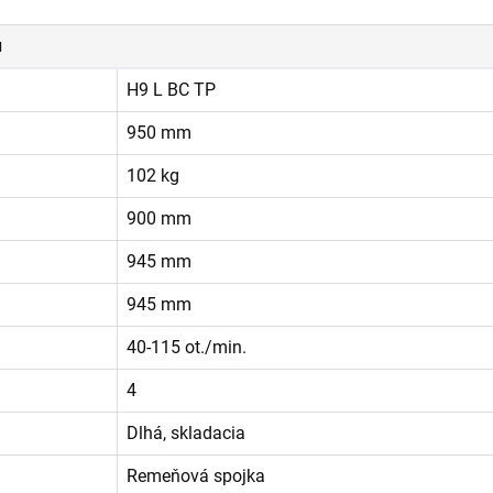
u
H9 L BC TP
950 mm
102 kg
900 mm
945 mm
945 mm
40-115 ot./min.
4
Dlhá, skladacia
Remeňová spojka