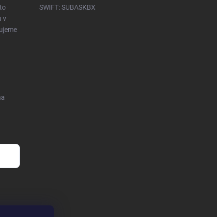
to
SWIFT: SUBASKBX
u v
čujeme
na