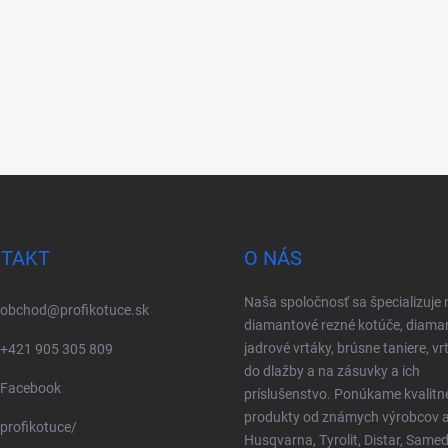
TAKT
O NÁS
Naša spoločnosť sa špecializuje 
obchod
@
profikotuce.sk
diamantové rezné kotúče, diama
jadrové vrtáky, brúsne taniere, vr
+421 905 305 809
do dlažby a na zásuvky a ich
Facebook
príslušenstvo. Ponúkame kvalitn
produkty od známych výrobcov a
profikotuce/
Husqvarna, Tyrolit, Distar, Samed