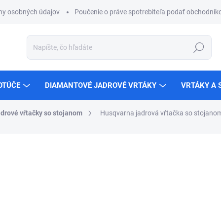
ny osobných údajov
Poučenie o práve spotrebiteľa podať obchodníko
Hľadať
OTÚČE
DIAMANTOVÉ JADROVÉ VRTÁKY
VRTÁKY A 
drové vŕtačky so stojanom
Husqvarna jadrová vŕtačka so stojan
ZNAČKA:
HUSQVARNA
€1 674,89
ZADARMO
€1 361,70 bez DPH
Jednotková
NA SKLADE U DODÁVATEĽ
cena:
MÔŽEME DORUČIŤ DO:
14.8.2