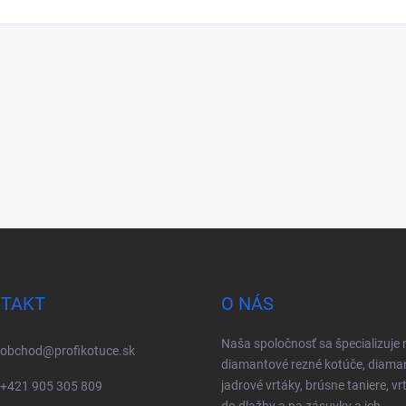
TAKT
O NÁS
Naša spoločnosť sa špecializuje 
obchod
@
profikotuce.sk
diamantové rezné kotúče, diama
jadrové vrtáky, brúsne taniere, vr
+421 905 305 809
do dlažby a na zásuvky a ich