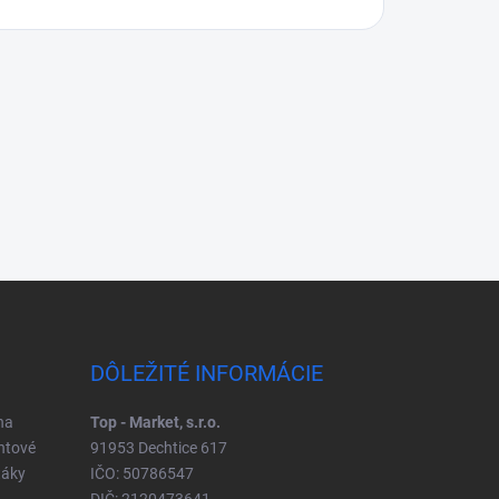
DÔLEŽITÉ INFORMÁCIE
na
Top - Market, s.r.o.
ntové
91953 Dechtice 617
táky
IČO: 50786547
DIČ: 2120473641