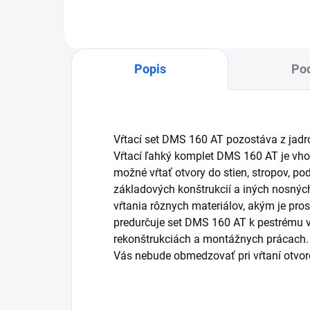
Popis
Pod
Vŕtací set DMS 160 AT pozostáva z jadr
Vŕtací ľahký komplet DMS 160 AT je vho
možné vŕtať otvory do stien, stropov, p
základových konštrukcií a iných nosných
vŕtania rôznych materiálov, akým je pros
predurčuje set DMS 160 AT k pestrému v
rekonštrukciách a montážnych prácach.
Vás nebude obmedzovať pri vŕtaní otv