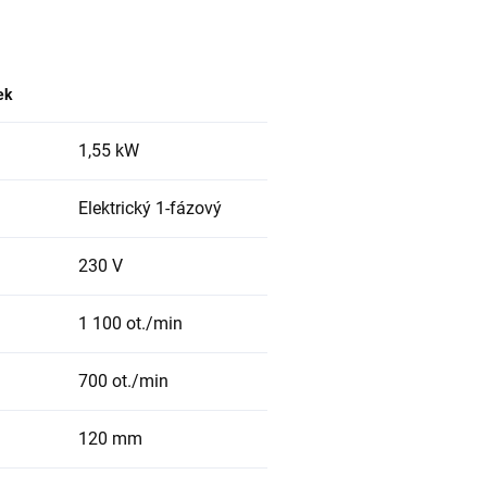
ek
1,55 kW
Elektrický 1-fázový
230 V
1 100 ot./min
700 ot./min
120 mm