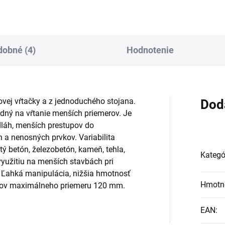
obné (4)
Hodnotenie
ovej vŕtačky a z jednoduchého stojana.
Dod
dný na vŕtanie menších priemerov. Je
odláh, menších prestupov do
 a nenosných prvkov. Variabilita
tý betón, železobetón, kameň, tehla,
Kategó
yužitiu na menších stavbách pri
 Ľahká manipulácia, nižšia hmotnosť
Hmotn
orov maximálneho priemeru 120 mm.
EAN
: