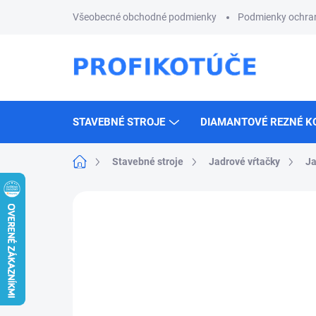
Prejsť
Všeobecné obchodné podmienky
Podmienky ochra
na
obsah
STAVEBNÉ STROJE
DIAMANTOVÉ REZNÉ K
Domov
Stavebné stroje
Jadrové vŕtačky
Ja
Neohodnotené
Podrobnosti hodnotenia