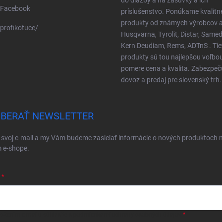
Facebook
príslušenstvo. Ponúkame kvalitn
produkty od známych výrobcov a
profikotuce/
Husqvarna, Tyrolit, Distar, Samed
Kern Deudiam, Rems, ADTnS . Tie
produkty sú tou najlepšou voľbo
pomere cena a kvalita. Zabezpe
dovoz a predaj pre slovenský trh.
BERAŤ NEWSLETTER
 svoj e-mail a my Vám budeme zasielať informácie o nových produktoch 
 e-shope.
ložením e-mailu súhlasíte s
podmienkami ochrany osobných údajov