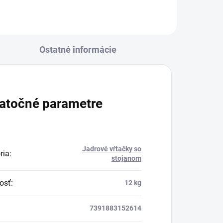
Ostatné informácie
atočné parametre
Jadrové vŕtačky so
ria
:
stojanom
osť
:
12 kg
7391883152614