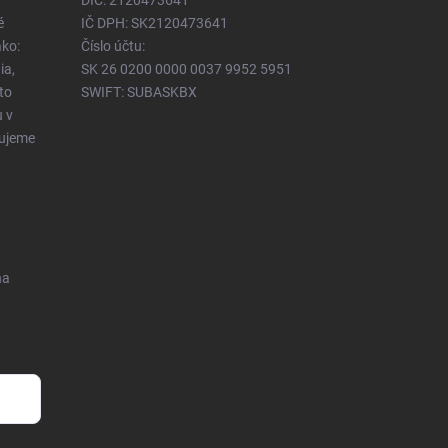
é
IČ DPH: SK2120473641
ko:
Číslo účtu:
ia,
SK 26 0200 0000 0037 9952 5951
to
SWIFT: SUBASKBX
u v
čujeme
na