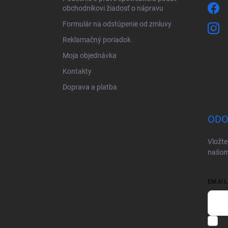
obchodníkovi žiadosť o nápravu
Formulár na odstúpenie od zmluvy
Reklamačný poriadok
Moja objednávka
Kontakty
Doprava a platba
ODO
Vložte
našom
EMAIL
V