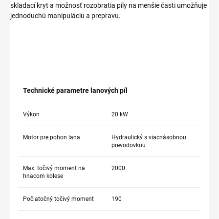
skladací kryt a možnosť rozobratia píly na menšie časti umožňuje
jednoduchú manipuláciu a prepravu.
Technické parametre lanových píl
Výkon
20 kW
Motor pre pohon lana
Hydraulický s viacnásobnou
prevodovkou
Max. točivý moment na
2000
hnacom kolese
Počiatočný točivý moment
190