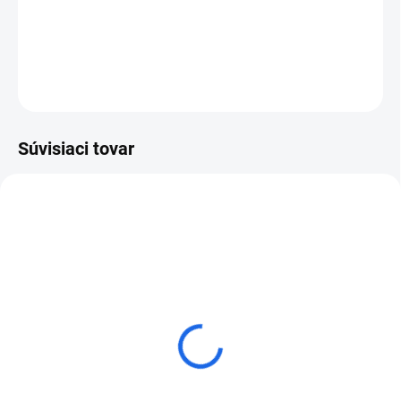
jednoduchou prevádzkou.
DETAILNÉ INFORMÁCIE
OPÝTAŤ SA
Súvisiaci tovar
ZADARMO
Husqvarna lanová píla CS 10
€12 034,12