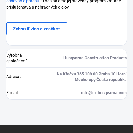
odsávanie prachu
. U nás nájdete jej stavebný program vrátane
príslušenstva a náhradných dielov.
Zobraziť viac o značke
Výrobná
Husqvarna Construction Products
spoločnosť
:
Na Křečku 365 109 00 Praha 10 Horní
Adresa
:
Měcholupy Česká republika
E-mail
:
info@cz.husqvarna.com
Z