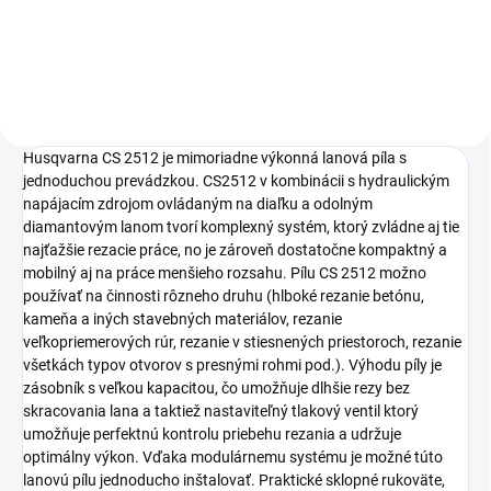
Detail
Husqvarna CS 2512 je mimoriadne výkonná lanová píla s
jednoduchou prevádzkou. CS2512 v kombinácii s hydraulickým
napájacím zdrojom ovládaným na diaľku a odolným
diamantovým lanom tvorí komplexný systém, ktorý zvládne aj tie
najťažšie rezacie práce, no je zároveň dostatočne kompaktný a
mobilný aj na práce menšieho rozsahu. Pílu CS 2512 možno
používať na činnosti rôzneho druhu (hlboké rezanie betónu,
kameňa a iných stavebných materiálov, rezanie
veľkopriemerových rúr, rezanie v stiesnených priestoroch, rezanie
všetkách typov otvorov s presnými rohmi pod.). Výhodu píly je
zásobník s veľkou kapacitou, čo umožňuje dlhšie rezy bez
skracovania lana a taktiež nastaviteľný tlakový ventil ktorý
umožňuje perfektnú kontrolu priebehu rezania a udržuje
optimálny výkon. Vďaka modulárnemu systému je možné túto
lanovú pílu jednoducho inštalovať. Praktické sklopné rukoväte,