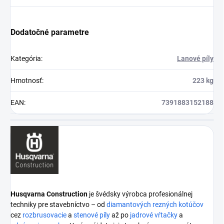
Dodatočné parametre
Kategória
:
Lanové píly
Hmotnosť
:
223 kg
EAN
:
7391883152188
Husqvarna Construction
je švédsky výrobca profesionálnej
techniky pre stavebníctvo – od
diamantových rezných kotúčov
cez
rozbrusovacie
a
stenové píly
až po
jadrové vŕtačky
a