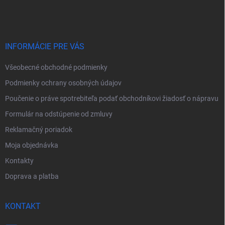
á
p
ä
t
i
INFORMÁCIE PRE VÁS
e
Všeobecné obchodné podmienky
Podmienky ochrany osobných údajov
Poučenie o práve spotrebiteľa podať obchodníkovi žiadosť o nápravu
Formulár na odstúpenie od zmluvy
Reklamačný poriadok
Moja objednávka
Kontakty
Doprava a platba
KONTAKT