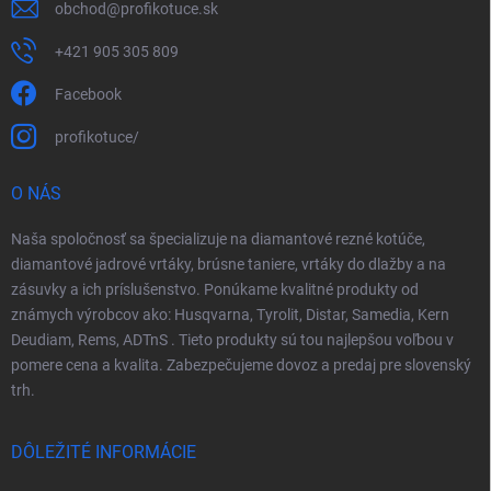
obchod
@
profikotuce.sk
+421 905 305 809
Facebook
profikotuce/
O NÁS
Naša spoločnosť sa špecializuje na diamantové rezné kotúče,
diamantové jadrové vrtáky, brúsne taniere, vrtáky do dlažby a na
zásuvky a ich príslušenstvo. Ponúkame kvalitné produkty od
známych výrobcov ako: Husqvarna, Tyrolit, Distar, Samedia, Kern
Deudiam, Rems, ADTnS . Tieto produkty sú tou najlepšou voľbou v
pomere cena a kvalita. Zabezpečujeme dovoz a predaj pre slovenský
trh.
DÔLEŽITÉ INFORMÁCIE