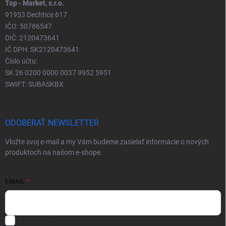
Top - Market, s.r.o.
91953 Dechtice 617
IČO: 50786547
DIČ: 2120473641
IČ DPH: SK2120473641
Číslo účtu:
SK 26 0200 0000 0037 9952 5951
SWIFT: SUBASKBX
ODOBERAŤ NEWSLETTER
Vložte svoj e-mail a my Vám budeme zasielať informácie o nových
produktoch na našom e-shope.
EMAIL
Vložením e-mailu súhlasíte s
podmienkami ochrany osobných