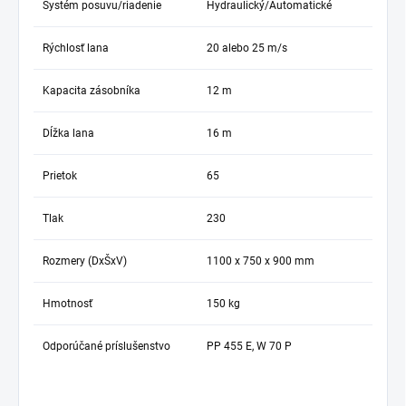
Systém posuvu/riadenie
Hydraulický/Automatické
Rýchlosť lana
20 alebo 25 m/s
Kapacita zásobníka
12 m
Dĺžka lana
16 m
Prietok
65
Tlak
230
Rozmery (DxŠxV)
1100 x 750 x 900 mm
Hmotnosť
150 kg
Odporúčané príslušenstvo
PP 455 E, W 70 P