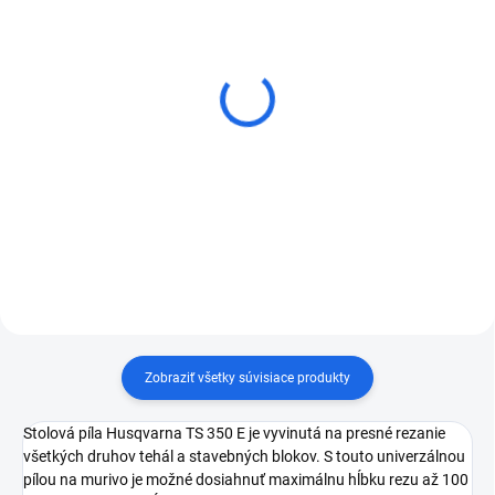
Diamantový rezný kotúč
Diamantový rezný kotúč
Kern CC-F
DISTAR 1A1R EDGE
€21,53
€110,70
od
od
Detail
Detail
Zobraziť všetky súvisiace produkty
Stolová píla Husqvarna TS 350 E je vyvinutá na presné rezanie
všetkých druhov tehál a stavebných blokov. S touto univerzálnou
pílou na murivo je možné dosiahnuť maximálnu hĺbku rezu až 100