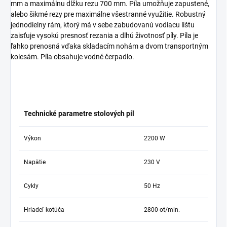
mm a maximálnu dĺžku rezu 700 mm. Píla umožňuje zapustené,
alebo šikmé rezy pre maximálne všestranné využitie. Robustný
jednodielny rám, ktorý má v sebe zabudovanú vodiacu lištu
zaisťuje vysokú presnosť rezania a dlhú životnosť píly. Píla je
ľahko prenosná vďaka skladacím nohám a dvom transportným
kolesám. Píla obsahuje vodné čerpadlo.
Technické parametre stolových píl
Výkon
2200 W
Napätie
230 V
Cykly
50 Hz
Hriadeľ kotúča
2800 ot/min.