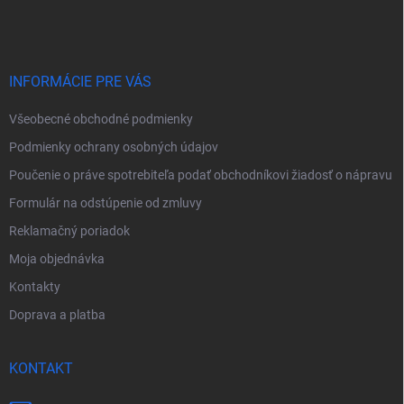
á
p
ä
t
i
INFORMÁCIE PRE VÁS
e
Všeobecné obchodné podmienky
Podmienky ochrany osobných údajov
Poučenie o práve spotrebiteľa podať obchodníkovi žiadosť o nápravu
Formulár na odstúpenie od zmluvy
Reklamačný poriadok
Moja objednávka
Kontakty
Doprava a platba
KONTAKT