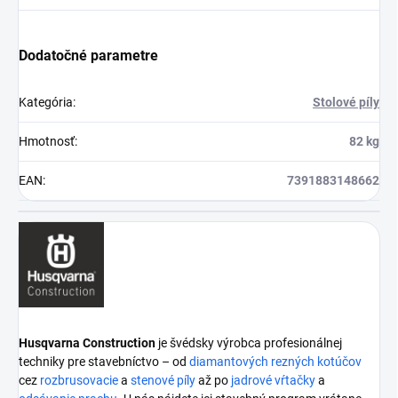
Dodatočné parametre
Kategória
:
Stolové píly
Hmotnosť
:
82 kg
EAN
:
7391883148662
Husqvarna Construction
je švédsky výrobca profesionálnej
techniky pre stavebníctvo – od
diamantových rezných kotúčov
cez
rozbrusovacie
a
stenové píly
až po
jadrové vŕtačky
a