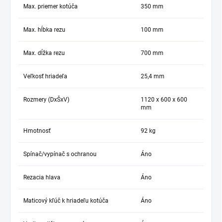
Max. priemer kotúča
350 mm
Max. hĺbka rezu
100 mm
Max. dĺžka rezu
700 mm
Veľkosť hriadeľa
25,4 mm
Rozmery (DxŠxV)
1120 x 600 x 600
mm
Hmotnosť
92 kg
Spínač/vypínač s ochranou
Áno
Rezacia hlava
Áno
Maticový kľúč k hriadeľu kotúča
Áno