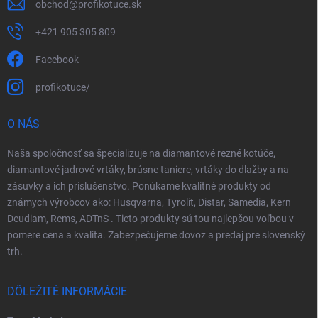
obchod
@
profikotuce.sk
+421 905 305 809
Facebook
profikotuce/
O NÁS
Naša spoločnosť sa špecializuje na diamantové rezné kotúče,
diamantové jadrové vrtáky, brúsne taniere, vrtáky do dlažby a na
zásuvky a ich príslušenstvo. Ponúkame kvalitné produkty od
známych výrobcov ako: Husqvarna, Tyrolit, Distar, Samedia, Kern
Deudiam, Rems, ADTnS . Tieto produkty sú tou najlepšou voľbou v
pomere cena a kvalita. Zabezpečujeme dovoz a predaj pre slovenský
trh.
DÔLEŽITÉ INFORMÁCIE