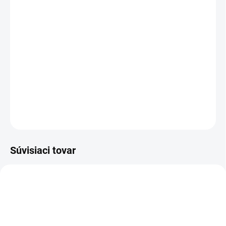
17.8.2026
−
+
Pridať do košíka
Stolová píla Husqvarna TS 350 E je vyvinutá na presné rezanie
všetkých druhov tehál a stavebných blokov.
DETAILNÉ INFORMÁCIE
OPÝTAŤ SA
Súvisiaci tovar