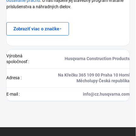
odsávanie prachu
. U nás nájdete jej stavebný program vrátane
príslušenstva a náhradných dielov.
Zobraziť viac o značke
Výrobná
Husqvarna Construction Products
spoločnosť
:
Na Křečku 365 109 00 Praha 10 Horní
Adresa
:
Měcholupy Česká republika
E-mail
:
info@cz.husqvarna.com
Z