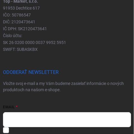
Top - Market, s.r.o.
91953 Dechtice 617
IČO: 50786547
DIČ: 2120473641
IČ DPH: SK2120473641
Číslo účtu:
SK 26 0200 0000 0037 9952 5951
SWIFT: SUBASKBX
ODOBERAŤ NEWSLETTER
Vložte svoj e-mail a my Vám budeme zasielať informácie o nových
produktoch na našom e-shope.
EMAIL
Vložením e-mailu súhlasíte s
podmienkami ochrany osobných