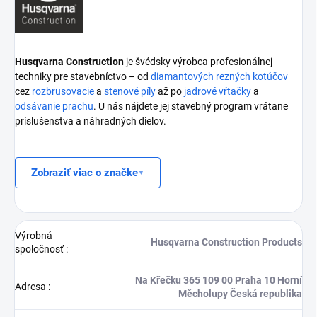
Husqvarna Construction
je švédsky výrobca profesionálnej
techniky pre stavebníctvo – od
diamantových rezných kotúčov
cez
rozbrusovacie
a
stenové píly
až po
jadrové vŕtačky
a
odsávanie prachu
. U nás nájdete jej stavebný program vrátane
príslušenstva a náhradných dielov.
Zobraziť viac o značke
Výrobná
Husqvarna Construction Products
spoločnosť
:
Na Křečku 365 109 00 Praha 10 Horní
Adresa
:
Měcholupy Česká republika