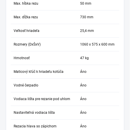
Max. hĺbka rezu
50 mm
Max. dĺžka rezu
730 mm
Veľkosť hriadeľa
25,4 mm
Rozmery (DxŠxV)
1060 x 575 x 600 mm
Hmotnosť
47 kg
Maticový kľúč k hriadeľu kotúča
Áno
Vodné čerpadlo
Áno
Vodiaca lišta pre rezanie pod uhlom
Áno
Nastaviteľná vodiaca lišta
Áno
Rezacia hlava so zápichom
Áno