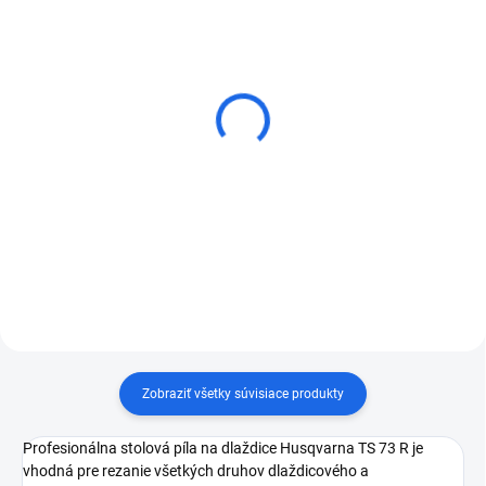
Diamantový rezný kotúč
Diamantový rezný kotúč
Kern Turbo TEC-P
DISTAR 1A1R HARD
CERAMICS ADVANCED
€19,47
od
€31,98
od
Detail
Detail
Zobraziť všetky súvisiace produkty
Profesionálna stolová píla na dlaždice Husqvarna TS 73 R je
vhodná pre rezanie všetkých druhov dlaždicového a