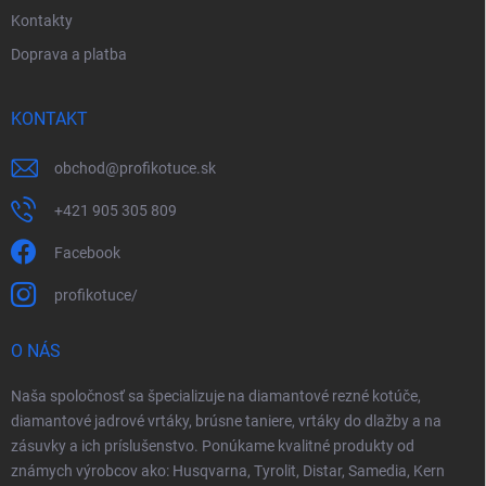
Kontakty
Doprava a platba
KONTAKT
obchod
@
profikotuce.sk
+421 905 305 809
Facebook
profikotuce/
O NÁS
Naša spoločnosť sa špecializuje na diamantové rezné kotúče,
diamantové jadrové vrtáky, brúsne taniere, vrtáky do dlažby a na
zásuvky a ich príslušenstvo. Ponúkame kvalitné produkty od
známych výrobcov ako: Husqvarna, Tyrolit, Distar, Samedia, Kern