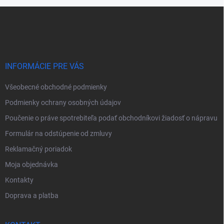
Z
á
p
ä
t
i
INFORMÁCIE PRE VÁS
e
Všeobecné obchodné podmienky
Podmienky ochrany osobných údajov
Poučenie o práve spotrebiteľa podať obchodníkovi žiadosť o nápravu
Formulár na odstúpenie od zmluvy
Reklamačný poriadok
Moja objednávka
Kontakty
Doprava a platba