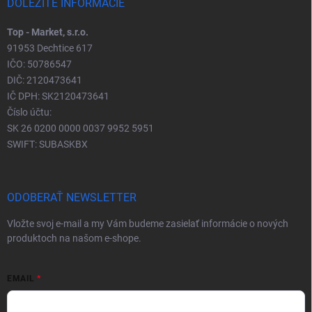
DÔLEŽITÉ INFORMÁCIE
Top - Market, s.r.o.
91953 Dechtice 617
IČO: 50786547
DIČ: 2120473641
IČ DPH: SK2120473641
Číslo účtu:
SK 26 0200 0000 0037 9952 5951
SWIFT: SUBASKBX
ODOBERAŤ NEWSLETTER
Vložte svoj e-mail a my Vám budeme zasielať informácie o nových
produktoch na našom e-shope.
EMAIL