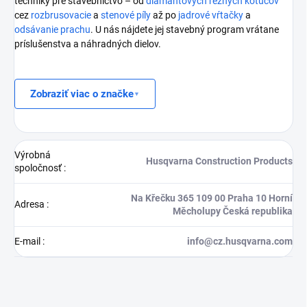
techniky pre stavebníctvo – od
diamantových rezných kotúčov
cez
rozbrusovacie
a
stenové píly
až po
jadrové vŕtačky
a
odsávanie prachu
. U nás nájdete jej stavebný program vrátane
príslušenstva a náhradných dielov.
Zobraziť viac o značke
Výrobná
Husqvarna Construction Products
spoločnosť
:
Na Křečku 365 109 00 Praha 10 Horní
Adresa
:
Měcholupy Česká republika
E-mail
:
info@cz.husqvarna.com