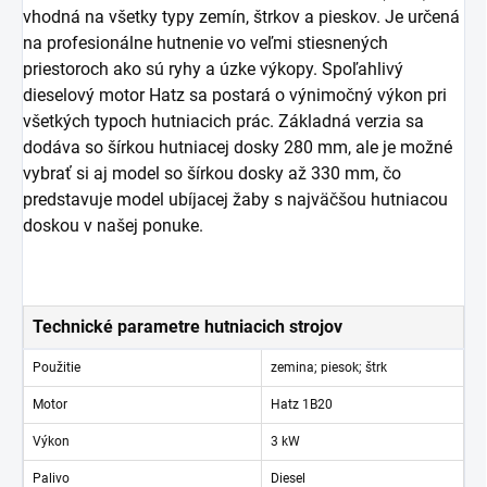
vhodná na všetky typy zemín, štrkov a pieskov. Je určená
na profesionálne hutnenie vo veľmi stiesnených
priestoroch ako sú ryhy a úzke výkopy. Spoľahlivý
dieselový motor Hatz sa postará o výnimočný výkon pri
všetkých typoch hutniacich prác. Základná verzia sa
dodáva so šírkou hutniacej dosky 280 mm, ale je možné
vybrať si aj model so šírkou dosky až 330 mm, čo
predstavuje model ubíjacej žaby s najväčšou hutniacou
doskou v našej ponuke.
Technické parametre hutniacich strojov
Použitie
zemina; piesok; štrk
Motor
Hatz 1B20
Výkon
3 kW
Palivo
Diesel