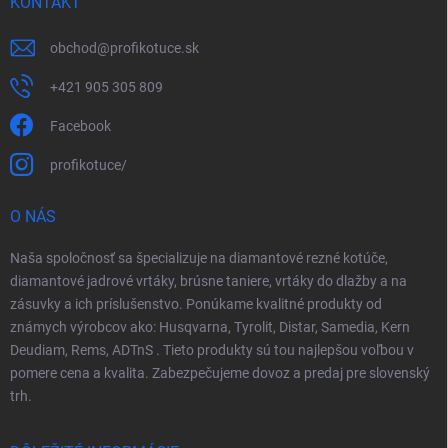
KONTAKT
obchod
@
profikotuce.sk
+421 905 305 809
Facebook
profikotuce/
O NÁS
Naša spoločnosť sa špecializuje na diamantové rezné kotúče,
diamantové jadrové vrtáky, brúsne taniere, vrtáky do dlažby a na
zásuvky a ich príslušenstvo. Ponúkame kvalitné produkty od
známych výrobcov ako: Husqvarna, Tyrolit, Distar, Samedia, Kern
Deudiam, Rems, ADTnS . Tieto produkty sú tou najlepšou voľbou v
pomere cena a kvalita. Zabezpečujeme dovoz a predaj pre slovenský
trh.