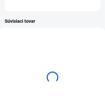
OPÝTAŤ SA
Súvisiaci tovar
ZADARMO
ZADARM
Husqvarna vibračná doska
Husqvarna vibračná doska
LG 400 - Dieselový motor
LG 164 - Dieselový motor
Lombardini
Hatz
€102 500
€102 500
Detail
Detail