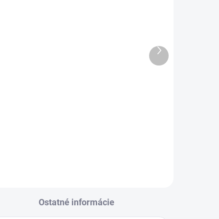
Ďalší
produkt
ták
Diamantový jadrový vrták
D+T dĺžka 450 mm
€57,81
od
Detail
l
Ostatné informácie