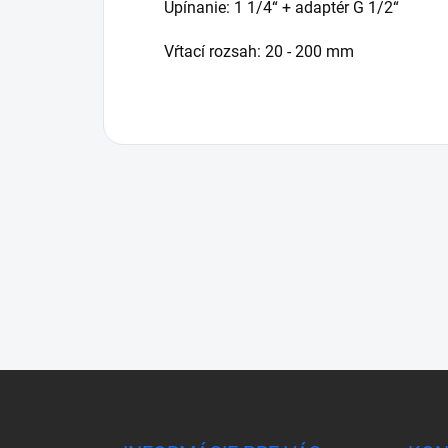
Upínanie: 1 1/4“ + adaptér G 1/2“
Vŕtací rozsah: 20 - 200 mm
Z
á
p
ä