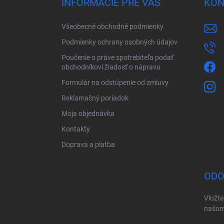
INFORMÁCIE PRE VÁS
KON
t
i
Všeobecné obchodné podmienky
e
Podmienky ochrany osobných údajov
Poučenie o práve spotrebiteľa podať
obchodníkovi žiadosť o nápravu
Formulár na odstúpenie od zmluvy
Reklamačný poriadok
Moja objednávka
Kontakty
Doprava a platba
ODO
Vložte
našom