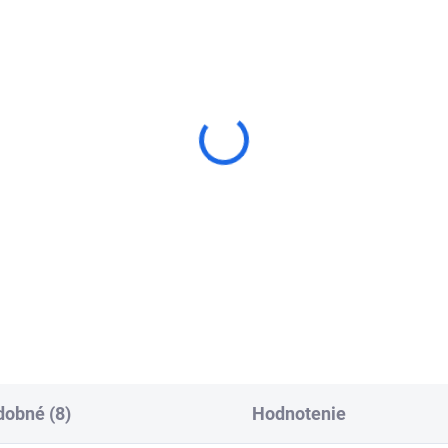
amantový jadrový vrták
Diamantový jadrový vr
rbodiam 1 1/4 UNC
Samedia Master DBH
R1/2 UNC
€62,73
€69,70
od
Detail
Detai
obné (8)
Hodnotenie