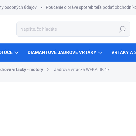
ny osobných údajov
Poučenie o práve spotrebiteľa podať obchodníko
Hľadať
OTÚČE
DIAMANTOVÉ JADROVÉ VRTÁKY
VRTÁKY A 
drové vŕtačky - motory
Jadrová vŕtačka WEKA DK 17
ZNAČKA:
WEKA
€1 911,42
ZADARMO
€1 554 bez DPH
Jednotková
NA SKLADE U DODÁVATEĽ
cena:
MÔŽEME DORUČIŤ DO:
14.8.2