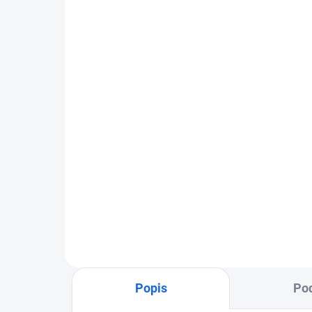
Diamantový jadrový vrták
Di
Samedia Master DBR
Ca
R1/2 UNC
od
€78,93
od
Detail
Popis
Pod