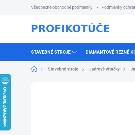
Prejsť
Všeobecné obchodné podmienky
Podmienky ochra
na
obsah
STAVEBNÉ STROJE
DIAMANTOVÉ REZNÉ K
Domov
Stavebné stroje
Jadrové vŕtačky
Ja
Neohodnotené
Podrobnosti hodnotenia