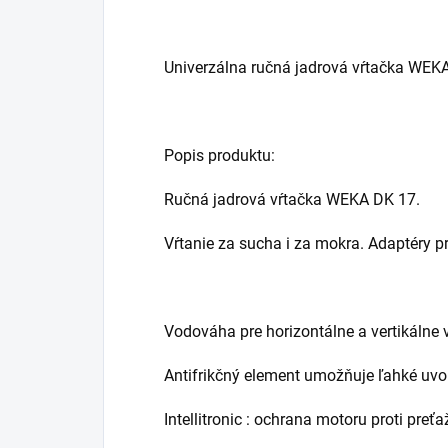
Univerzálna ručná jadrová vŕtačka WEK
Popis produktu:
Ručná jadrová vŕtačka WEKA DK 17.
Vŕtanie za sucha i za mokra. Adaptéry pr
Vodováha pre horizontálne a vertikálne v
Antifrikčný element umožňuje ľahké uvoľ
Intellitronic : ochrana motoru proti preťa