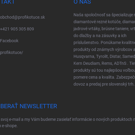
TAKT
O NÁS
Naša spoločnosť sa špecializuje 
obchod
@
profikotuce.sk
diamantové rezné kotúče, diama
jadrové vrtáky, brúsne taniere, vr
+421 905 305 809
do dlažby a na zásuvky a ich
Facebook
príslušenstvo. Ponúkame kvalitn
produkty od známych výrobcov a
profikotuce/
Husqvarna, Tyrolit, Distar, Samed
Kern Deudiam, Rems, ADTnS . Tie
produkty sú tou najlepšou voľbo
pomere cena a kvalita. Zabezpe
dovoz a predaj pre slovenský trh.
BERAŤ NEWSLETTER
 svoj e-mail a my Vám budeme zasielať informácie o nových produktoch 
 e-shope.