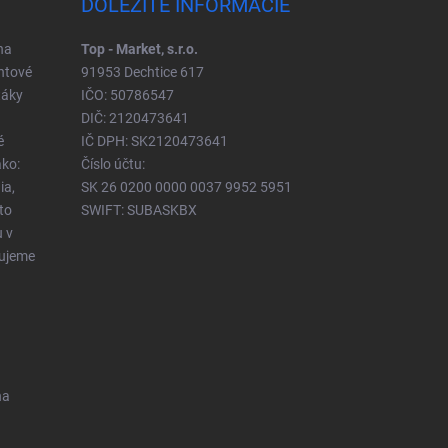
DÔLEŽITÉ INFORMÁCIE
na
Top - Market, s.r.o.
ntové
91953 Dechtice 617
táky
IČO: 50786547
DIČ: 2120473641
é
IČ DPH: SK2120473641
ko:
Číslo účtu:
ia,
SK 26 0200 0000 0037 9952 5951
to
SWIFT: SUBASKBX
u v
čujeme
na