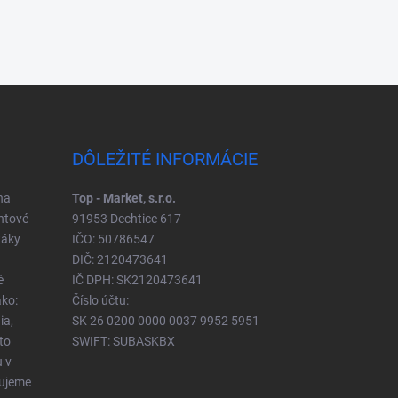
DÔLEŽITÉ INFORMÁCIE
na
Top - Market, s.r.o.
ntové
91953 Dechtice 617
táky
IČO: 50786547
DIČ: 2120473641
é
IČ DPH: SK2120473641
ko:
Číslo účtu:
ia,
SK 26 0200 0000 0037 9952 5951
to
SWIFT: SUBASKBX
u v
čujeme