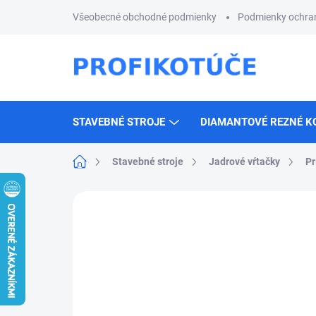
Prejsť
Všeobecné obchodné podmienky
Podmienky ochra
na
obsah
STAVEBNÉ STROJE
DIAMANTOVÉ REZNÉ K
Domov
Stavebné stroje
Jadrové vŕtačky
Pr
Neohodnotené
Podrobnosti hodnotenia