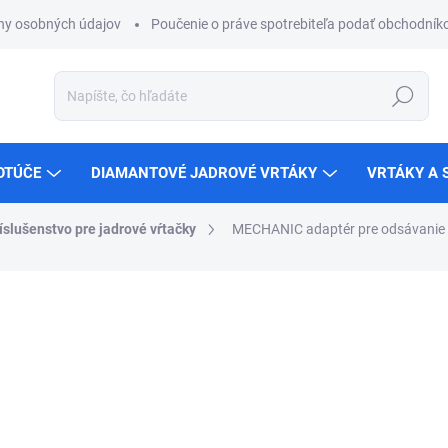
ny osobných údajov
Poučenie o práve spotrebiteľa podať obchodníko
Hľadať
OTÚČE
DIAMANTOVÉ JADROVÉ VRTÁKY
VRTÁKY A 
íslušenstvo pre jadrové vŕtačky
MECHANIC adaptér pre odsávanie p
ZNAČKA:
MECHANIC
€178,35
€145 bez DPH
Jednotková
SKLADOM
cena:
MÔŽEME DORUČIŤ DO:
11.8.2