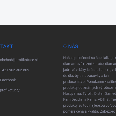
TAKT
O NÁS
Naša spoločnosť sa špecializuje 
obchod
@
profikotuce.sk
diamantové rezné kotúče, diama
jadrové vrtáky, brúsne taniere, vr
+421 905 305 809
do dlažby a na zásuvky a ich
Facebook
príslušenstvo. Ponúkame kvalitn
produkty od známych výrobcov a
profikotuce/
Husqvarna, Tyrolit, Distar, Samed
Kern Deudiam, Rems, ADTnS . Tie
produkty sú tou najlepšou voľbo
pomere cena a kvalita. Zabezpe