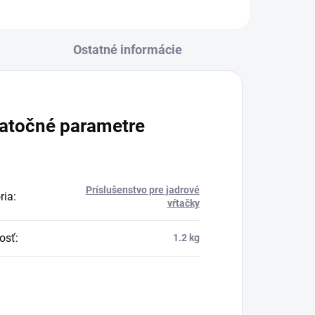
Ostatné informácie
atočné parametre
Príslušenstvo pre jadrové
ria
:
vŕtačky
osť
:
1.2 kg