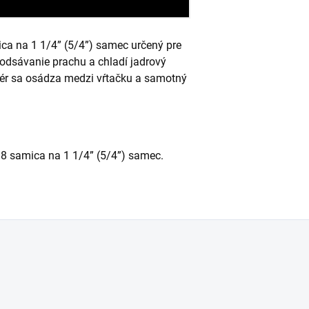
ca na 1 1/4” (5/4”) samec určený pre
 odsávanie prachu a chladí jadrový
tér sa osádza medzi vŕtačku a samotný
18 samica na 1 1/4” (5/4”) samec.