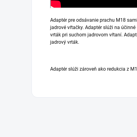
Adaptér pre odsávanie prachu M18 sami
jadrové vŕtačky. Adaptér slúži na účinné
vrták pri suchom jadrovom vŕtaní. Adap
jadrový vrták.
Adaptér slúži zároveň ako redukcia z M