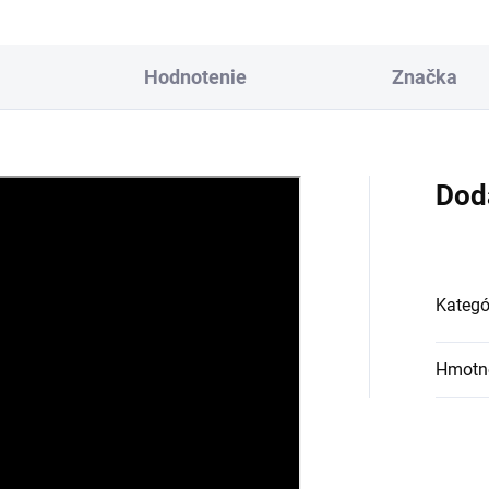
Hodnotenie
Značka
Dod
Kategó
Hmotn