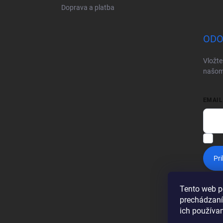
Doprava a platba
ODO
Vložte
našom
EMAIL
V
Pri
Tento web p
prechádzaní
ich používa