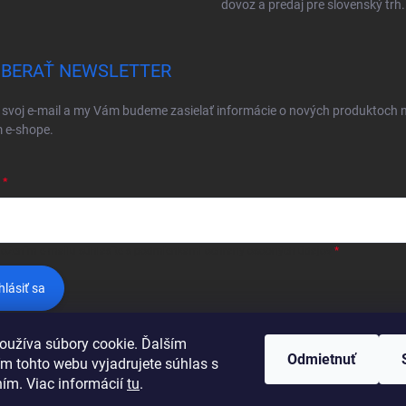
dovoz a predaj pre slovenský trh.
BERAŤ NEWSLETTER
 svoj e-mail a my Vám budeme zasielať informácie o nových produktoch 
 e-shope.
ložením e-mailu súhlasíte s
podmienkami ochrany osobných údajov
hlásiť sa
oužíva súbory cookie. Ďalším
Odmietnuť
m tohto webu vyjadrujete súhlas s
ním. Viac informácií
tu
.