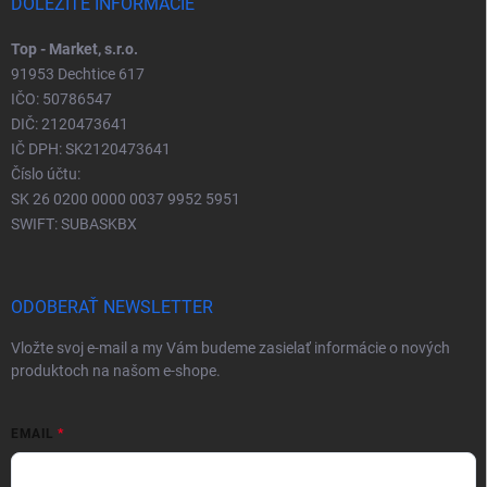
DÔLEŽITÉ INFORMÁCIE
Top - Market, s.r.o.
91953 Dechtice 617
IČO: 50786547
DIČ: 2120473641
IČ DPH: SK2120473641
Číslo účtu:
SK 26 0200 0000 0037 9952 5951
SWIFT: SUBASKBX
ODOBERAŤ NEWSLETTER
Vložte svoj e-mail a my Vám budeme zasielať informácie o nových
produktoch na našom e-shope.
EMAIL