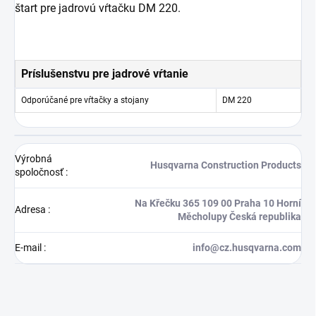
štart pre jadrovú vŕtačku DM 220.
Príslušenstvu pre jadrové vŕtanie
Odporúčané pre vŕtačky a stojany
DM 220
Výrobná
Husqvarna Construction Products
spoločnosť
:
Na Křečku 365 109 00 Praha 10 Horní
Adresa
:
Měcholupy Česká republika
E-mail
:
info@cz.husqvarna.com