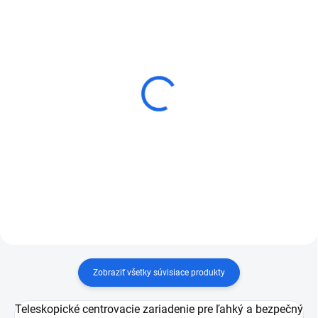
Husqvarna vŕtačka DM 220
Husqvarna predná rukoväť
pre DM 220 a DM 230
€1 839,26
€152,62
Do košíka
Do košíka
Zobraziť všetky súvisiace produkty
Teleskopické centrovacie zariadenie pre ľahký a bezpečný