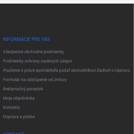
Z
á
p
ä
t
i
INFORMÁCIE PRE VÁS
e
Všeobecné obchodné podmienky
Podmienky ochrany osobných údajov
Poučenie o práve spotrebiteľa podať obchodníkovi žiadosť o nápravu
Formulár na odstúpenie od zmluvy
Reklamačný poriadok
Moja objednávka
Kontakty
Doprava a platba