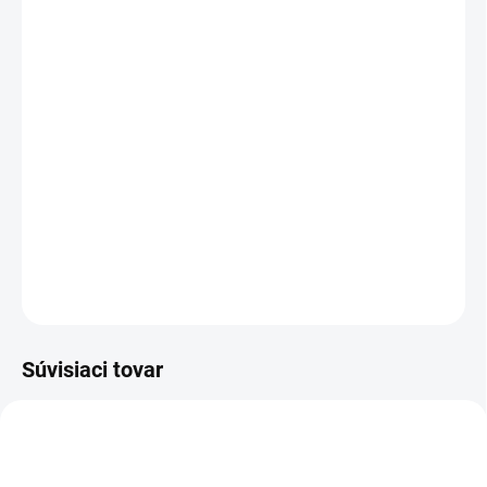
cena:
MÔŽEME
DORUČIŤ DO:
13.8.2026
−
+
Pridať do košíka
Teleskopické centrovacie zariadenie pre ľahký a bezpečný štart
pre jadrovú vŕtačku DM 220.
DETAILNÉ INFORMÁCIE
OPÝTAŤ SA
Súvisiaci tovar
ZADARMO