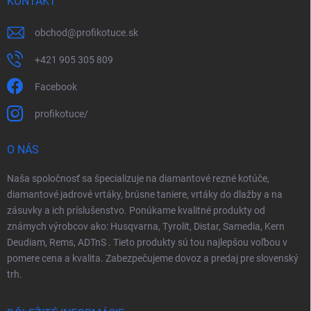
KONTAKT
obchod
@
profikotuce.sk
+421 905 305 809
Facebook
profikotuce/
O NÁS
Naša spoločnosť sa špecializuje na diamantové rezné kotúče,
diamantové jadrové vrtáky, brúsne taniere, vrtáky do dlažby a na
zásuvky a ich príslušenstvo. Ponúkame kvalitné produkty od
známych výrobcov ako: Husqvarna, Tyrolit, Distar, Samedia, Kern
Deudiam, Rems, ADTnS . Tieto produkty sú tou najlepšou voľbou v
pomere cena a kvalita. Zabezpečujeme dovoz a predaj pre slovenský
trh.