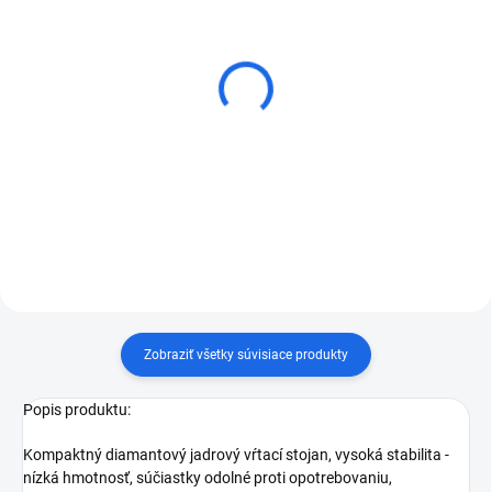
Bezkartáčová jadrová
Bezkartáčová jadrová
vŕtačka WEKA BL20
vŕtačka WEKA BL21
€2 312,40
€2 412,03
Do košíka
Do košíka
Zobraziť všetky súvisiace produkty
Popis produktu:
Kompaktný diamantový jadrový vŕtací stojan, vysoká stabilita -
nízká hmotnosť, súčiastky odolné proti opotrebovaniu,