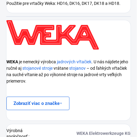
Použitie pre vrtačky Weka: HD16, DK16, DK17, DK18 a HD18.
WEKA
je nemecký výrobca
jadrových vŕtačiek
. U nás nájdete jeho
ručné aj
stojanové stroje
vrátane
stojanov
– od ľahkých vŕtačiek
na suché vŕtanie až po výkonné stroje na jadrové vrty veľkých
priemerov.
Zobraziť viac o značke
Výrobná
WEKA Elektrowerkzeuge KG
spoločnosť
: