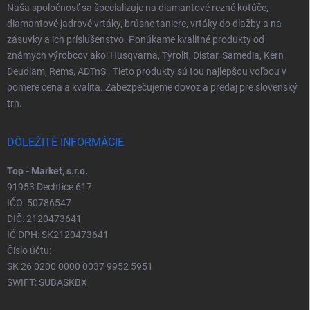
Naša spoločnosť sa špecializuje na diamantové rezné kotúče,
diamantové jadrové vrtáky, brúsne taniere, vrtáky do dlažby a na
zásuvky a ich príslušenstvo. Ponúkame kvalitné produkty od
známych výrobcov ako: Husqvarna, Tyrolit, Distar, Samedia, Kern
Deudiam, Rems, ADTnS . Tieto produkty sú tou najlepšou voľbou v
pomere cena a kvalita. Zabezpečujeme dovoz a predaj pre slovenský
trh.
DÔLEŽITÉ INFORMÁCIE
Top - Market, s.r.o.
91953 Dechtice 617
IČO: 50786547
DIČ: 2120473641
IČ DPH: SK2120473641
Číslo účtu:
SK 26 0200 0000 0037 9952 5951
SWIFT: SUBASKBX