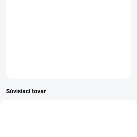
DORUČIŤ DO:
17.8.2026
−
+
Pridať do košíka
Kompaktný diamantový jadrový vŕtací stojan pre vŕtanie do
priemeru 180mm.
DETAILNÉ INFORMÁCIE
OPÝTAŤ SA
Súvisiaci tovar