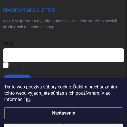
ODOBERAŤ NEWSLETTER
Vložte svoj e-mail a my Vám budeme zasielať informácie o nových
produktoch na našom e-shope.
EMAIL
Vložením e-mailu súhlasíte s
podmienkami ochrany osobných
údajov
Prihlásiť sa
Tento web používa súbory cookie. Ďalším prechádzaním
tohto webu vyjadrujete súhlas s ich používaním. Viac
informácií
tu
.
Nastavenie
Copyright 2026
Profikotúče.sk
. Všetky práva vyhradené.
Upraviť nastavenie