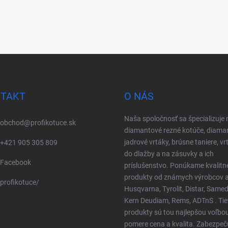
TAKT
O NÁS
Naša spoločnosť sa špecializuje 
obchod
@
profikotuce.sk
diamantové rezné kotúče, diama
jadrové vrtáky, brúsne taniere, vr
+421 905 305 809
do dlažby a na zásuvky a ich
Facebook
príslušenstvo. Ponúkame kvalitn
produkty od známych výrobcov a
profikotuce/
Husqvarna, Tyrolit, Distar, Samed
Kern Deudiam, Rems, ADTnS . Tie
produkty sú tou najlepšou voľbo
pomere cena a kvalita. Zabezpe