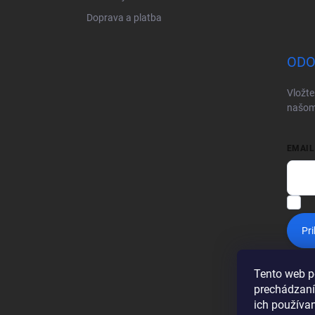
Doprava a platba
ODO
Vložte
našom
EMAIL
V
Pri
Tento web p
prechádzaní
ich používa