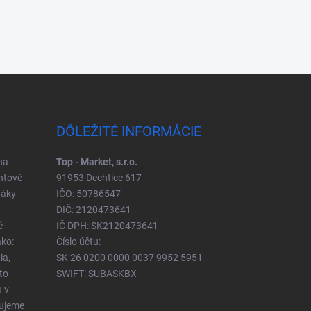
DÔLEŽITÉ INFORMÁCIE
na
Top - Market, s.r.o.
ntové
91953 Dechtice 617
táky
IČO: 50786547
DIČ: 2120473641
é
IČ DPH: SK2120473641
ko:
Číslo účtu:
ia,
SK 26 0200 0000 0037 9952 5951
to
SWIFT: SUBASKBX
u v
čujeme