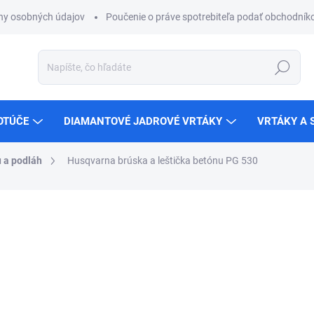
ny osobných údajov
Poučenie o práve spotrebiteľa podať obchodníko
Hľadať
OTÚČE
DIAMANTOVÉ JADROVÉ VRTÁKY
VRTÁKY A 
u a podláh
Husqvarna brúska a leštička betónu PG 530
ZNAČKA:
HUSQVARNA
€102 500
ZADARMO
€83 333,33 bez DPH
Jednotková
Zvoľte variant
cena: