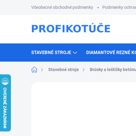
Prejsť
Všeobecné obchodné podmienky
Podmienky ochra
na
obsah
STAVEBNÉ STROJE
DIAMANTOVÉ REZNÉ K
Domov
Stavebné stroje
Brúsky a leštičky betón
Neohodnotené
Podrobnosti hodnotenia