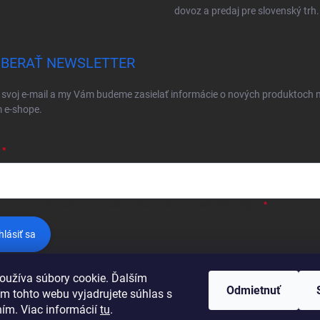
dovoz a predaj pre slovenský trh.
BERAŤ NEWSLETTER
 svoj e-mail a my Vám budeme zasielať informácie o nových produktoch 
 e-shope.
ložením e-mailu súhlasíte s
podmienkami ochrany osobných údajov
hlásiť sa
oužíva súbory cookie. Ďalším
Odmietnuť
m tohto webu vyjadrujete súhlas s
ním. Viac informácií
tu
.