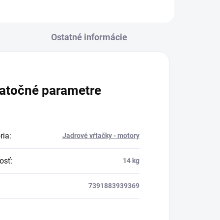
Ostatné informácie
atočné parametre
ria
:
Jadrové vŕtačky - motory
osť
:
14 kg
7391883939369