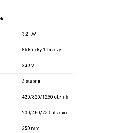
ek
3,2 kW
Elektrický 1-fázový
230 V
3 stupne
420/820/1250 ot./min
230/460/720 ot./min
350 mm