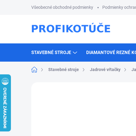
Prejsť
Všeobecné obchodné podmienky
Podmienky ochra
na
obsah
STAVEBNÉ STROJE
DIAMANTOVÉ REZNÉ K
Domov
Stavebné stroje
Jadrové vŕtačky
Ja
Neohodnotené
Podrobnosti hodnotenia