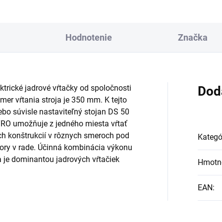
Hodnotenie
Značka
trické jadrové vŕtačky od spoločnosti
Dod
r vŕtania stroja je 350 mm. K tejto
ebo súvisle nastaviteľný stojan DS 50
O umožňuje z jedného miesta vŕtať
h konštrukcií v rôznych smeroch pod
Kategó
tvory v rade. Účinná kombinácia výkonu
a je dominantou jadrových vŕtačiek
Hmotn
EAN
: