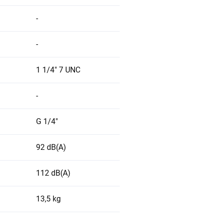
-
-
1 1/4" 7 UNC
-
G 1/4"
92 dB(A)
112 dB(A)
13,5 kg