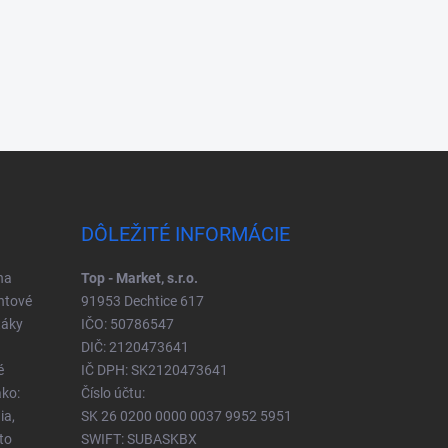
DÔLEŽITÉ INFORMÁCIE
na
Top - Market, s.r.o.
ntové
91953 Dechtice 617
táky
IČO: 50786547
DIČ: 2120473641
é
IČ DPH: SK2120473641
ko:
Číslo účtu:
ia,
SK 26 0200 0000 0037 9952 5951
to
SWIFT: SUBASKBX