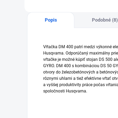
Popis
Podobné (8)
Vŕtačka DM 400 patrí medzi výkonné elek
Husqvarna. Odporúčaný maximálny prieme
vŕtačke je možné kúpiť stojan DS 500 al
GYRO. DM 400 s kombináciou DS 50 GYR
otvory do železobetónových a betónovýc
rôznymi uhlami a tiež efektívne vŕtať o
a vyššej produktivity práce počas vŕtani
spoločnosti Husqvarna.