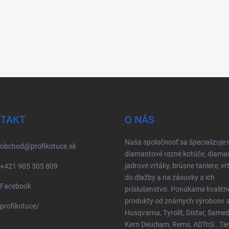
TAKT
O NÁS
Naša spoločnosť sa špecializuje 
obchod
@
profikotuce.sk
diamantové rezné kotúče, diama
jadrové vrtáky, brúsne taniere, vr
+421 905 305 809
do dlažby a na zásuvky a ich
Facebook
príslušenstvo. Ponúkame kvalitn
produkty od známych výrobcov a
profikotuce/
Husqvarna, Tyrolit, Distar, Samed
Kern Deudiam, Rems, ADTnS . Tie