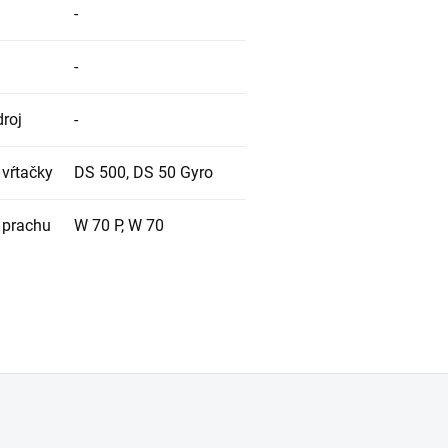
-
-
roj
-
 vŕtačky
DS 500, DS 50 Gyro
 prachu
W 70 P, W 70